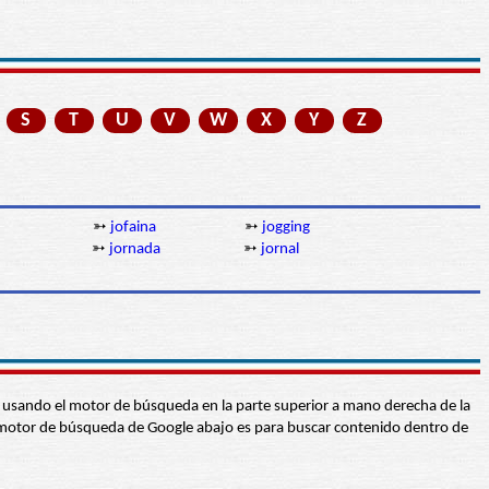
S
T
U
V
W
X
Y
Z
➳
jofaina
➳
jogging
➳
jornada
➳
jornal
abra usando el motor de búsqueda en la parte superior a mano derecha de la
 El motor de búsqueda de Google abajo es para buscar contenido dentro de