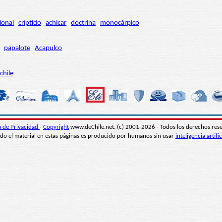
ional
críptido
achicar
doctrina
monocárpico
papalote
Acapulco
chile
ca de Privacidad
-
Copyright
www.deChile.net. (c) 2001-2026 - Todos los derechos res
do el material en estas páginas es producido por humanos sin usar
inteligencia artific