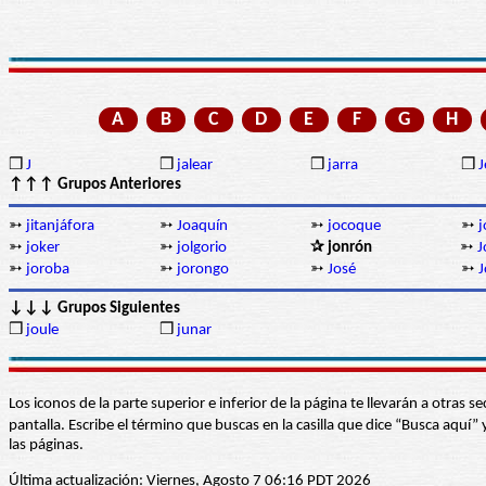
A
B
C
D
E
F
G
H
❒
J
❒
jalear
❒
jarra
❒
J
↑↑↑ Grupos Anteriores
➳
jitanjáfora
➳
Joaquín
➳
jocoque
➳
j
➳
joker
➳
jolgorio
✰ jonrón
➳
J
➳
joroba
➳
jorongo
➳
José
➳
J
↓↓↓ Grupos Siguientes
❒
joule
❒
junar
Los iconos de la parte superior e inferior de la página te llevarán a otra
pantalla. Escribe el término que buscas en la casilla que dice “Busca aqu
las páginas.
Última actualización: Viernes, Agosto 7 06:16 PDT 2026