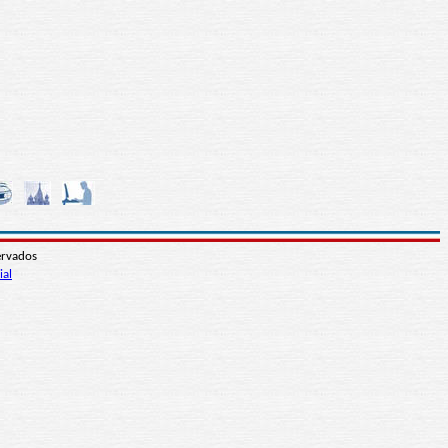
ervados
ial