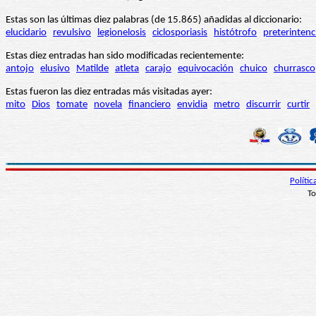
Estas son las últimas diez palabras (de 15.865) añadidas al diccionario:
elucidario
revulsivo
legionelosis
ciclosporiasis
histótrofo
preterintenc
Estas diez entradas han sido modificadas recientemente:
antojo
elusivo
Matilde
atleta
carajo
equivocación
chuico
churrasco
Estas fueron las diez entradas más visitadas ayer:
mito
Dios
tomate
novela
financiero
envidia
metro
discurrir
curtir
Políti
To