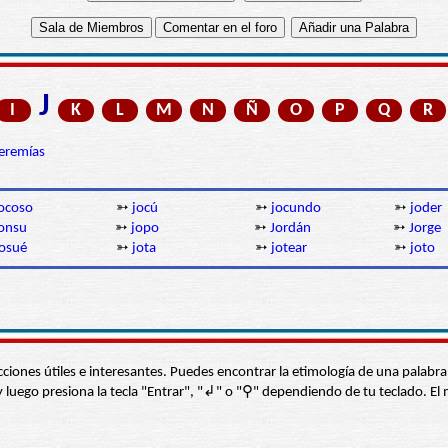
J
I
K
L
M
N
Ñ
O
P
Q
R
eremías
ocoso
➳
jocú
➳
jocundo
➳
joder
onsu
➳
jopo
➳
Jordán
➳
Jorge
osué
➳
jota
➳
jotear
➳
joto
s secciones útiles e interesantes. Puedes encontrar la etimología de una pal
í” y luego presiona la tecla "Entrar", "↲" o "⚲" dependiendo de tu teclado.