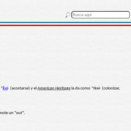
 *
k̂ei
- (acostarse) y el
American Heritage
la da como *tkei- (colonizar,
anote un "
out
".