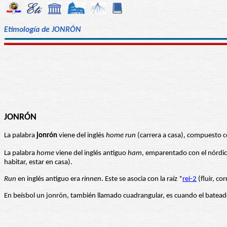
Etimología de JONRÓN
JONRÓN
La palabra
jonrón
viene del inglés
home run
(carrera a casa), compuesto 
La palabra
home
viene del inglés antiguo
ham
, emparentado con el nórdi
habitar, estar en casa).
Run
en inglés antiguo era
rinnen
. Este se asocia con la raíz *
rei-2
(fluir, co
En beísbol un jonrón, también llamado cuadrangular, es cuando el bateador 