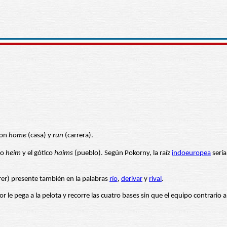
con
home
(casa) y
run
(carrera).
co
heim
y el gótico
haims
(pueblo). Según Pokorny, la raíz
indoeuropea
sería
rrer) presente también en la palabras
río
,
derivar
y
rival
.
le pega a la pelota y recorre las cuatro bases sin que el equipo contrario 