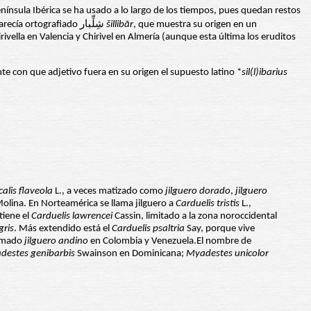
nínsula Ibérica se ha usado a lo largo de los tiempos, pues quedan restos
en la toponimia romance precastellana como ocurre con el paraje de la provincia de Sevilla llamado hoy Geribel, que en fuentes árabes medievales aparecía ortografiado شِلِّبار
šillibār
, que muestra su origen en un
ella en Valencia y Chirivel en Almería (aunque esta última los eruditos
te con que adjetivo fuera en su origen el supuesto latino *
sil(l)ibarius
calis flaveola
L., a veces matizado como
jilguero dorado
,
jilguero
olina. En Norteamérica se llama jilguero a
Carduelis tristis
L.,
tiene el
Carduelis lawrencei
Cassin, limitado a la zona noroccidental
gris
. Más extendido está el
Carduelis psaltria
Say, porque vive
amado
jilguero andino
en Colombia y Venezuela.El nombre de
destes genibarbis
Swainson en Dominicana;
Myadestes unicolor