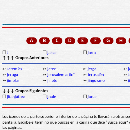
A
B
C
D
E
F
G
H
❒
J
❒
jalear
❒
jarra
↑↑↑ Grupos Anteriores
➳
Jeremías
➳
jerez
➳
jerga
➳
j
➳
jeruga
➳
jerusalem artic*
➳
Jerusalén
➳
J
➳
jimplar
➳
jinete
➳
jingoísmo
➳
j
↓↓↓ Grupos Siguientes
❒
jitanjáfora
❒
joule
❒
junar
Los iconos de la parte superior e inferior de la página te llevarán a otra
pantalla. Escribe el término que buscas en la casilla que dice “Busca aqu
las páginas.