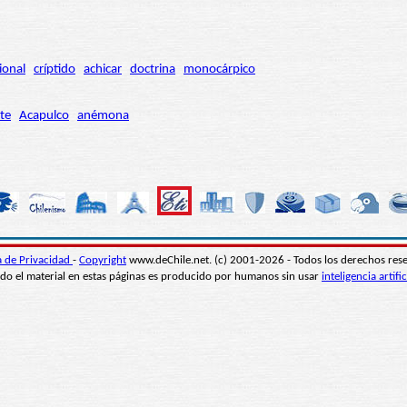
ional
críptido
achicar
doctrina
monocárpico
te
Acapulco
anémona
ca de Privacidad
-
Copyright
www.deChile.net. (c) 2001-2026 - Todos los derechos res
do el material en estas páginas es producido por humanos sin usar
inteligencia artific