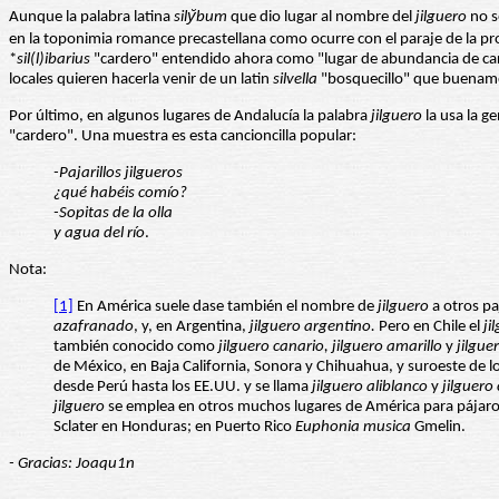
Aunque la palabra latina
sily̆bum
que dio lugar al nombre del
jilguero
no s
*
sil(l)ibarius
"cardero" entendido ahora como "lugar de abundancia de cardo
locales quieren hacerla venir de un latin
silvella
"bosquecillo" que buenam
Por último, en algunos lugares de Andalucía la palabra
jilguero
la usa la g
"cardero". Una muestra es esta cancioncilla popular:
-Pajarillos jilgueros
¿qué habéis comío?
-Sopitas de la olla
y agua del río
.
Nota:
[1]
En América suele dase también el nombre de
jilguero
a otros paj
azafranado
, y, en Argentina,
jilguero argentino.
Pero en Chile el
ji
también conocido como
jilguero canario, jilguero amarillo
y
jilgue
de México, en Baja California, Sonora y Chihuahua, y suroeste de lo
desde Perú hasta los EE.UU. y se llama
jilguero aliblanco
y
jilguero
jilguero
se emplea en otros muchos lugares de América para pájar
Sclater en Honduras; en Puerto Rico
Euphonia musica
Gmelin.
- Gracias: Joaqu1n