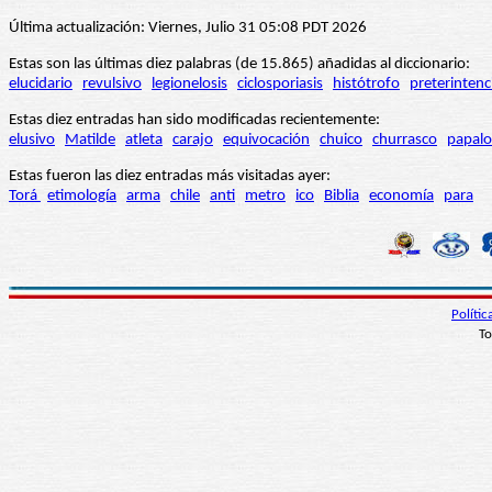
Última actualización: Viernes, Julio 31 05:08 PDT 2026
Estas son las últimas diez palabras (de 15.865) añadidas al diccionario:
elucidario
revulsivo
legionelosis
ciclosporiasis
histótrofo
preterintenc
Estas diez entradas han sido modificadas recientemente:
elusivo
Matilde
atleta
carajo
equivocación
chuico
churrasco
papalo
Estas fueron las diez entradas más visitadas ayer:
Torá
etimología
arma
chile
anti
metro
ico
Biblia
economía
para
Políti
To