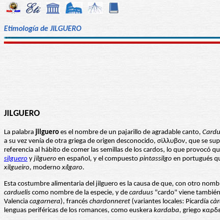
Etimología de JILGUERO
JILGUERO
La palabra
jilguero
es el nombre de un pajarillo de agradable canto,
Cardue
a su vez venía de otra griega de origen desconocido, σίλλυβον, que se s
referencia al hábito de comer las semillas de los cardos, lo que provocó que 
silguero
y
jilguero
en español, y el compuesto
pintassilgo
en portugués q
xilgueiro
, moderno
xílgaro
.
Esta costumbre alimentaria del jilguero es la causa de que, con otro nomb
carduelis
como nombre de la especie, y de
carduus
"cardo" viene tambié
Valencia
cagarnera
), francés
chardonneret
(variantes locales: Picardía
cà
lenguas periféricas de los romances, como euskera
kardaba
, griego καρδ