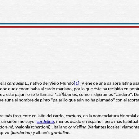
lis carduelis
L., nativo del Viejo Mundo
[1]
. Viene de una palabra latina u
upone que denominaba al cardo mariano, por lo que éste ha recibido en bot
a este pajarillo se le llamara *
sil(l)ibarius
, como si dijéramos "cardero". De
ue aúna el nombre de
pinto
"pajarillo que aún no ha plumado" con el acort
re más frecuente en latín del cardo,
carduus
, en la nomenclatura binomial z
n un sinónimo suyo,
cardelina
, menos usado en español, pero más habitual
rdon·né
, Walonia
tcherdonî
) , italiano
cardellina
(variantes locales: Piamont
ερίνα (
karderina
) y albanés
gardalinë
.