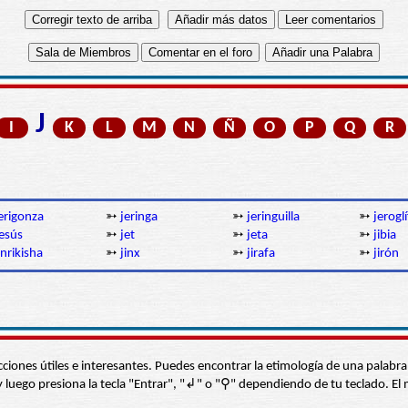
J
I
K
L
M
N
Ñ
O
P
Q
R
erigonza
➳
jeringa
➳
jeringuilla
➳
jeroglí
esús
➳
jet
➳
jeta
➳
jibia
inrikisha
➳
jinx
➳
jirafa
➳
jirón
s secciones útiles e interesantes. Puedes encontrar la etimología de una pal
í” y luego presiona la tecla "Entrar", "↲" o "⚲" dependiendo de tu teclado.