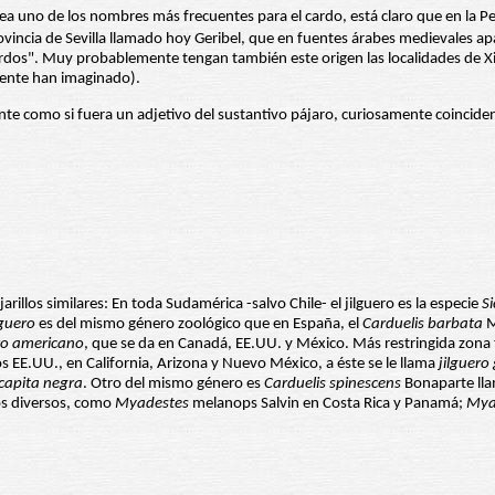
ea uno de los nombres más frecuentes para el cardo, está claro que en la Pe
s". Muy probablemente tengan también este origen las localidades de Xiriv
ente han imaginado).
ente como si fuera un adjetivo del sustantivo pájaro, curiosamente coinciden
arillos similares: En toda Sudamérica -salvo Chile- el jilguero es la especie
Si
lguero
es del mismo género zoológico que en España, el
Carduelis barbata
M
ro americano
, que se da en Canadá, EE.UU. y México. Más restringida zona 
s EE.UU., en California, Arizona y Nuevo México, a éste se le llama
jilguero 
 capita negra
. Otro del mismo género es
Carduelis spinescens
Bonaparte ll
os diversos, como
Myadestes
melanops Salvin en Costa Rica y Panamá;
Mya