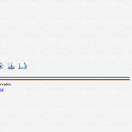
ervados
ial