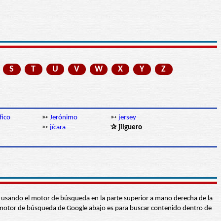
S
T
U
V
W
X
Y
Z
fico
➳
Jerónimo
➳
jersey
➳
jícara
✰ jilguero
abra usando el motor de búsqueda en la parte superior a mano derecha de la
 El motor de búsqueda de Google abajo es para buscar contenido dentro de