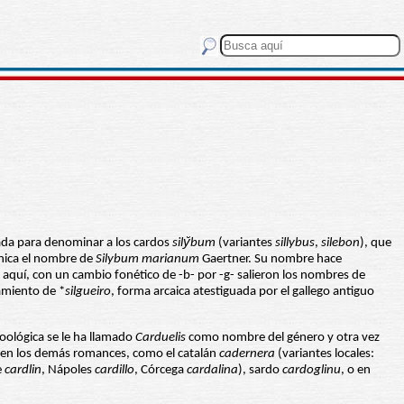
sada para denominar a los cardos
sily̆bum
(variantes
sillybus
,
silebon
), que
ánica el nombre de
Silybum marianum
Gaertner. Su nombre hace
 aquí, con un cambio fonético de -b- por -g- salieron los nombres de
amiento de *
silgueiro
, forma arcaica atestiguada por el gallego antiguo
oológica se le ha llamado
Carduelis
como nombre del género y otra vez
 en los demás romances, como el catalán
cadernera
(variantes locales:
e
cardlin
, Nápoles
cardillo
, Córcega
cardalina
), sardo
cardoglinu
, o en