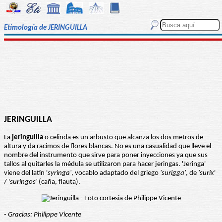
Etimología de JERINGUILLA
JERINGUILLA
La
jeringuilla
o celinda es un arbusto que alcanza los dos metros de
altura y da racimos de flores blancas. No es una casualidad que lleve el
nombre del instrumento que sirve para poner inyecciones ya que sus
tallos al quitarles la médula se utilizaron para hacer jeringas. 'Jeringa'
viene del latín '
syringa'
, vocablo adaptado del griego
'surigga'
, de
'surix
'
/ '
suringos'
(caña, flauta).
-
Gracias: Philippe Vicente