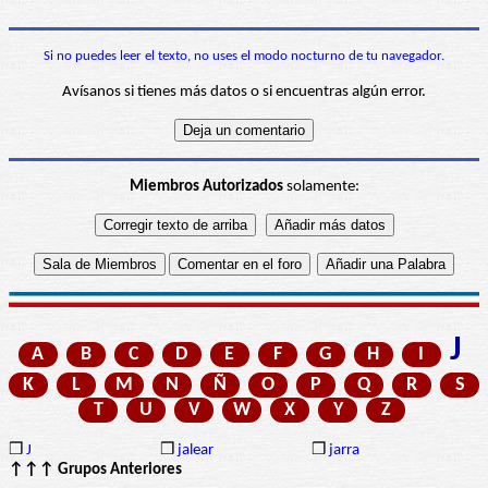
Si no puedes leer el texto, no uses el modo nocturno de tu navegador.
Avísanos si tienes más datos o si encuentras algún error.
Miembros Autorizados
solamente:
J
A
B
C
D
E
F
G
H
I
K
L
M
N
Ñ
O
P
Q
R
S
T
U
V
W
X
Y
Z
❒
J
❒
jalear
❒
jarra
↑↑↑ Grupos Anteriores