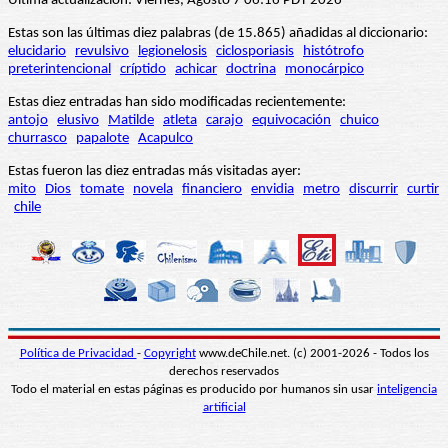
Última actualización: Viernes, Agosto 7 06:16 PDT 2026
Estas son las últimas diez palabras (de 15.865) añadidas al diccionario:
elucidario
revulsivo
legionelosis
ciclosporiasis
histótrofo
preterintencional
críptido
achicar
doctrina
monocárpico
Estas diez entradas han sido modificadas recientemente:
antojo
elusivo
Matilde
atleta
carajo
equivocación
chuico
churrasco
papalote
Acapulco
Estas fueron las diez entradas más visitadas ayer:
mito
Dios
tomate
novela
financiero
envidia
metro
discurrir
curtir
chile
Política de Privacidad
-
Copyright
www.deChile.net. (c) 2001-2026 - Todos los
derechos reservados
Todo el material en estas páginas es producido por humanos sin usar
inteligencia
artificial