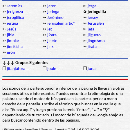
➳
Jeremías
➳
jerez
➳
jerga
➳
jerigonza
➳
jeringa
✰ jeringuilla
➳
jeroglífico
➳
Jerónimo
➳
jersey
➳
jeruga
➳
jerusalem artic*
➳
Jerusalén
➳
Jesús
➳
jet
➳
jeta
➳
jibia
➳
jícara
➳
jilguero
➳
jimplar
➳
jinete
➳
jingoísmo
➳
jinrikisha
➳
jinx
➳
jirafa
➳
jirón
↓↓↓ Grupos Siguientes
❒
jitanjáfora
❒
joule
❒
junar
Los iconos de la parte superior e inferior de la página te llevarán a otras
secciones útiles e interesantes. Puedes encontrar la etimología de una
palabra usando el motor de búsqueda en la parte superior a mano
derecha de la pantalla. Escribe el término que buscas en la casilla que
dice “Busca aquí” y luego presiona la tecla "Entrar", "↲" o "⚲"
dependiendo de tu teclado. El motor de búsqueda de Google abajo es
para buscar contenido dentro de las páginas.