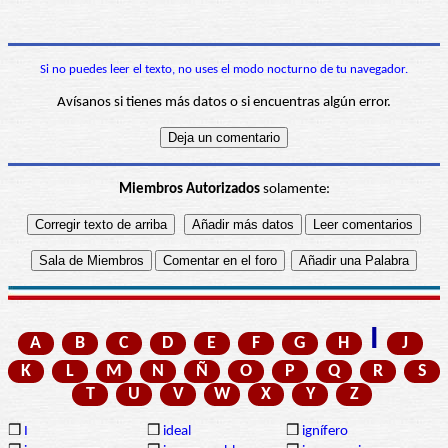
Si no puedes leer el texto, no uses el modo nocturno de tu navegador.
Avísanos si tienes más datos o si encuentras algún error.
Miembros Autorizados
solamente:
I
A
B
C
D
E
F
G
H
J
K
L
M
N
Ñ
O
P
Q
R
S
T
U
V
W
X
Y
Z
❒
I
❒
ideal
❒
ignífero