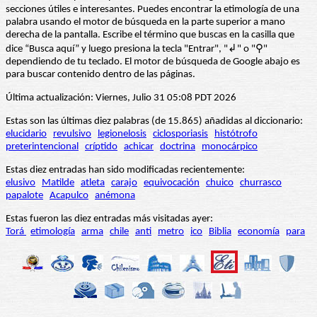
secciones útiles e interesantes. Puedes encontrar la etimología de una
palabra usando el motor de búsqueda en la parte superior a mano
derecha de la pantalla. Escribe el término que buscas en la casilla que
dice “Busca aquí” y luego presiona la tecla "Entrar", "↲" o "⚲"
dependiendo de tu teclado. El motor de búsqueda de Google abajo es
para buscar contenido dentro de las páginas.
Última actualización: Viernes, Julio 31 05:08 PDT 2026
Estas son las últimas diez palabras (de 15.865) añadidas al diccionario:
elucidario
revulsivo
legionelosis
ciclosporiasis
histótrofo
preterintencional
críptido
achicar
doctrina
monocárpico
Estas diez entradas han sido modificadas recientemente:
elusivo
Matilde
atleta
carajo
equivocación
chuico
churrasco
papalote
Acapulco
anémona
Estas fueron las diez entradas más visitadas ayer:
Torá
etimología
arma
chile
anti
metro
ico
Biblia
economía
para