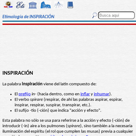
Etimología de INSPIRACIÓN
INSPIRACIÓN
La palabra
inspiración
viene del latín compuesto de:
El
prefijo
in
- (hacia dentro, como en
inflar
y
inhumar
).
El verbo
spirare
(respirar, de ahí las palabras aspirar, espirar,
inspirar, respirar, suspirar, transpirar, etc.).
El sufijo -tio (-ción) que indica "acción y efecto".
Esta palabra no sólo se usa para referirse a la acción y efecto (-ción) de
introducir (-in) aire a los pulmones (
spirare
), sino también a la necesaria
iluminación del espíritu (el rol que cumplen las musas) previa a cualquier