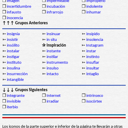
❒
imagen
❒
impermeable
❒
improperio
❒
incertidumbre
❒
incubación
❒
indolente
❒
infausto
❒
infrarrojo
❒
inhumar
❒
inocencia
↑↑↑ Grupos Anteriores
➳
insignia
➳
insinuar
➳
insípido
➳
insistir
➳
in situ
➳
insolencia
➳
insólito
✰ inspiración
➳
Instagram
➳
instalar
➳
instante
➳
instar
➳
instigar
➳
instilar
➳
instinto
➳
instituto
➳
instrumento
➳
insuflar
➳
insulina
➳
insulso
➳
insultar
➳
insurrección
➳
intacto
➳
intaglio
➳
intangible
↓↓↓ Grupos Siguientes
❒
integrante
❒
Internet
❒
intrínseco
❒
invisible
❒
irradiar
❒
isocórtex
❒
iterbio
Los iconos de la parte superior e inferior de la página te llevarán a otras