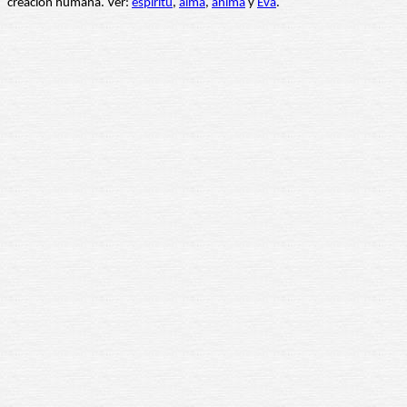
creación humana. Ver:
espíritu
,
alma
,
ánima
y
Eva
.