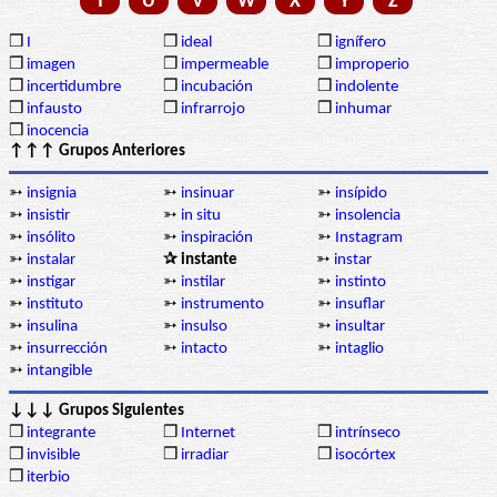
T
U
V
W
X
Y
Z
❒
I
❒
ideal
❒
ignífero
❒
imagen
❒
impermeable
❒
improperio
❒
incertidumbre
❒
incubación
❒
indolente
❒
infausto
❒
infrarrojo
❒
inhumar
❒
inocencia
↑↑↑ Grupos Anteriores
➳
insignia
➳
insinuar
➳
insípido
➳
insistir
➳
in situ
➳
insolencia
➳
insólito
➳
inspiración
➳
Instagram
➳
instalar
✰ instante
➳
instar
➳
instigar
➳
instilar
➳
instinto
➳
instituto
➳
instrumento
➳
insuflar
➳
insulina
➳
insulso
➳
insultar
➳
insurrección
➳
intacto
➳
intaglio
➳
intangible
↓↓↓ Grupos Siguientes
❒
integrante
❒
Internet
❒
intrínseco
❒
invisible
❒
irradiar
❒
isocórtex
❒
iterbio