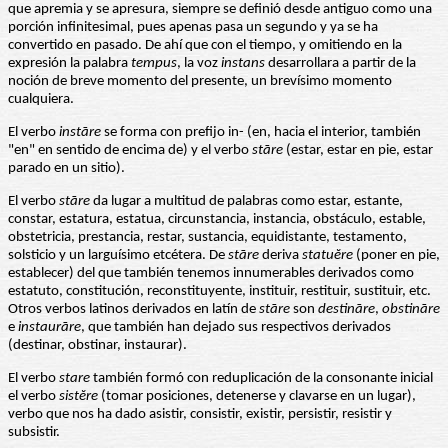
que apremia y se apresura, siempre se definió desde antiguo como una
porción infinitesimal, pues apenas pasa un segundo y ya se ha
convertido en pasado. De ahí que con el tiempo, y omitiendo en la
expresión la palabra
tempus
, la voz
instans
desarrollara a partir de la
noción de breve momento del presente, un brevísimo momento
cualquiera.
El verbo
instāre
se forma con prefijo in- (en, hacia el interior, también
"en" en sentido de encima de) y el verbo
stāre
(estar, estar en pie, estar
parado en un sitio).
El verbo
stāre
da lugar a multitud de palabras como estar, estante,
constar, estatura, estatua, circunstancia, instancia, obstáculo, estable,
obstetricia, prestancia, restar, sustancia, equidistante, testamento,
solsticio y un larguísimo etcétera. De
stāre
deriva
statuĕre
(poner en pie,
establecer) del que también tenemos innumerables derivados como
estatuto, constitución, reconstituyente, instituir, restituir, sustituir, etc.
Otros verbos latinos derivados en latín de
stāre
son
destināre
,
obstināre
e
instaurāre
, que también han dejado sus respectivos derivados
(destinar, obstinar, instaurar).
El verbo
stare
también formó con reduplicación de la consonante inicial
el verbo
sistĕre
(tomar posiciones, detenerse y clavarse en un lugar),
verbo que nos ha dado asistir, consistir, existir, persistir, resistir y
subsistir.