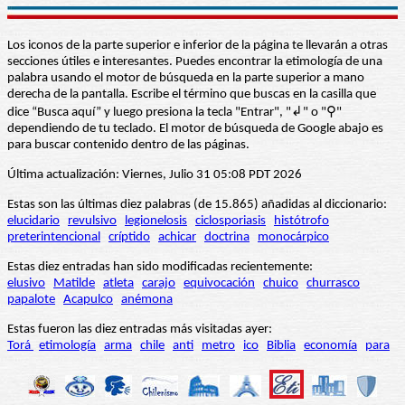
Los iconos de la parte superior e inferior de la página te llevarán a otras
secciones útiles e interesantes. Puedes encontrar la etimología de una
palabra usando el motor de búsqueda en la parte superior a mano
derecha de la pantalla. Escribe el término que buscas en la casilla que
dice “Busca aquí” y luego presiona la tecla "Entrar", "↲" o "⚲"
dependiendo de tu teclado. El motor de búsqueda de Google abajo es
para buscar contenido dentro de las páginas.
Última actualización: Viernes, Julio 31 05:08 PDT 2026
Estas son las últimas diez palabras (de 15.865) añadidas al diccionario:
elucidario
revulsivo
legionelosis
ciclosporiasis
histótrofo
preterintencional
críptido
achicar
doctrina
monocárpico
Estas diez entradas han sido modificadas recientemente:
elusivo
Matilde
atleta
carajo
equivocación
chuico
churrasco
papalote
Acapulco
anémona
Estas fueron las diez entradas más visitadas ayer:
Torá
etimología
arma
chile
anti
metro
ico
Biblia
economía
para