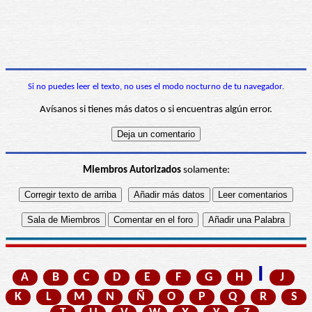
Si no puedes leer el texto, no uses el modo nocturno de tu navegador.
Avísanos si tienes más datos o si encuentras algún error.
Miembros Autorizados
solamente:
I
A
B
C
D
E
F
G
H
J
K
L
M
N
Ñ
O
P
Q
R
S