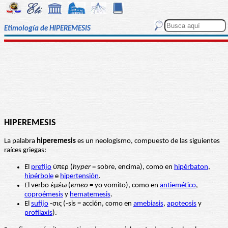
Etimología de HIPEREMESIS
HIPEREMESIS
La palabra
hiperemesis
es un neologismo, compuesto de las siguientes
raíces griegas:
El
prefijo
ὑπερ (
hyper
= sobre, encima), como en
hipérbaton
,
hipérbole
e
hipertensión
.
El verbo ἐμέω (
emeo
= yo vomito), como en
antiemético
,
coproémesis
y
hematemesis
.
El
sufijo
-σις (-sis = acción, como en
amebiasis
,
apoteosis
y
profilaxis
).