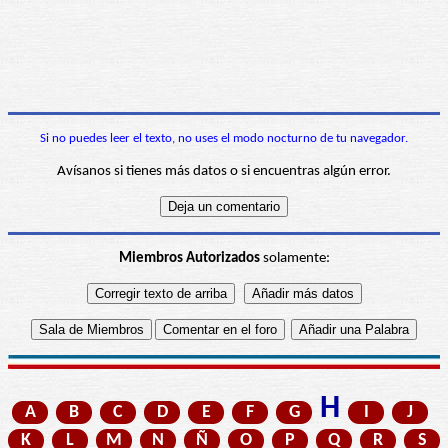
Si no puedes leer el texto, no uses el modo nocturno de tu navegador.
Avísanos si tienes más datos o si encuentras algún error.
Miembros Autorizados
solamente:
H
A
B
C
D
E
F
G
I
J
K
L
M
N
Ñ
O
P
Q
R
S