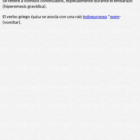
Se refiere a vómitos continuados, especialmente durante el embarazo
(hiperemesis gravídica).
El verbo griego ἐμέω se asocia con una raíz
indoeuropea
*
wem
-
(vomitar).