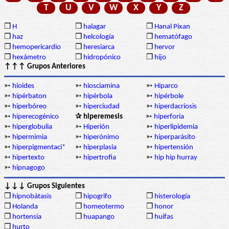
T
U
V
W
X
Y
Z
❒
H
❒
halagar
❒
Hanal Pixan
❒
haz
❒
helcología
❒
hematófago
❒
hemopericardio
❒
heresiarca
❒
hervor
❒
hexámetro
❒
hidropónico
❒
hijo
↑↑↑ Grupos Anteriores
➳
hioides
➳
hiosciamina
➳
Hiparco
➳
hipérbaton
➳
hipérbola
➳
hipérbole
➳
hiperbóreo
➳
hiperciudad
➳
hiperdacriosis
➳
hiperecogénico
✰ hiperemesis
➳
hiperforia
➳
hiperglobulia
➳
Hiperión
➳
hiperlipidemia
➳
hipermimia
➳
hiperónimo
➳
hiperparásito
➳
hiperpigmentaci*
➳
hiperplasia
➳
hipertensión
➳
hipertexto
➳
hipertrofia
➳
hip hip hurray
➳
hipnagogo
↓↓↓ Grupos Siguientes
❒
hipnobátasis
❒
hipogrifo
❒
histerología
❒
Holanda
❒
homeotermo
❒
honor
❒
hortensia
❒
huapango
❒
huifas
❒
hurto