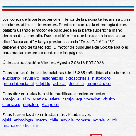
Los iconos de la parte superior e inferior de la página te llevarán a otras
secciones útiles e interesantes. Puedes encontrar la etimología de una
palabra usando el motor de búsqueda en la parte superior a mano
derecha de la pantalla. Escribe el término que buscas en la casilla que
dice “Busca aquí” y luego presiona la tecla "Entrar", "↲" o "⚲"
dependiendo de tu teclado. El motor de búsqueda de Google abajo es
para buscar contenido dentro de las páginas.
Última actualización: Viernes, Agosto 7 06:16 PDT 2026
Estas son las últimas diez palabras (de 15.865) añadidas al diccionario:
elucidario
revulsivo
legionelosis
ciclosporiasis
histótrofo
preterintencional
críptido
achicar
doctrina
monocárpico
Estas diez entradas han sido modificadas recientemente:
antojo
elusivo
Matilde
atleta
carajo
equivocación
chuico
churrasco
papalote
Acapulco
Estas fueron las diez entradas más visitadas ayer:
ojalá
etimología
metro
chile
envidia
tomate
novela
curtir
financiero
discurrir