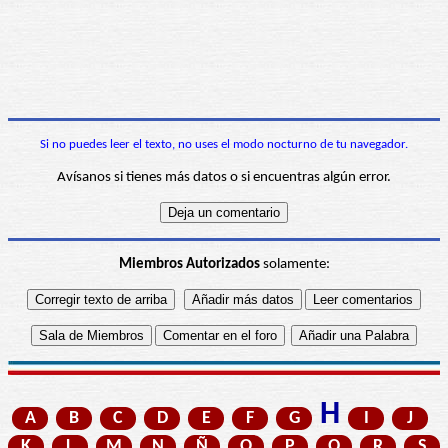
Si no puedes leer el texto, no uses el modo nocturno de tu navegador.
Avísanos si tienes más datos o si encuentras algún error.
Miembros Autorizados
solamente:
H
A
B
C
D
E
F
G
I
J
K
L
M
N
Ñ
O
P
Q
R
S