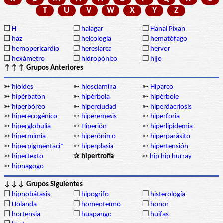
T
U
V
W
X
Y
Z
❒
H
❒
halagar
❒
Hanal Pixan
❒
haz
❒
helcología
❒
hematófago
❒
hemopericardio
❒
heresiarca
❒
hervor
❒
hexámetro
❒
hidropónico
❒
hijo
↑↑↑ Grupos Anteriores
➳
hioides
➳
hiosciamina
➳
Hiparco
➳
hipérbaton
➳
hipérbola
➳
hipérbole
➳
hiperbóreo
➳
hiperciudad
➳
hiperdacriosis
➳
hiperecogénico
➳
hiperemesis
➳
hiperforia
➳
hiperglobulia
➳
Hiperión
➳
hiperlipidemia
➳
hipermimia
➳
hiperónimo
➳
hiperparásito
➳
hiperpigmentaci*
➳
hiperplasia
➳
hipertensión
➳
hipertexto
✰ hipertrofia
➳
hip hip hurray
➳
hipnagogo
↓↓↓ Grupos Siguientes
❒
hipnobátasis
❒
hipogrifo
❒
histerología
❒
Holanda
❒
homeotermo
❒
honor
❒
hortensia
❒
huapango
❒
huifas