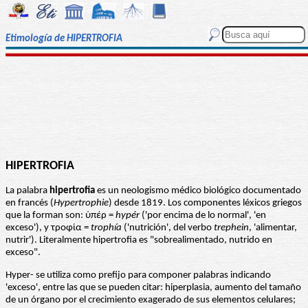
Etimología de HIPERTROFIA
HIPERTROFIA
La palabra
hipertrofia
es un neologismo médico biológico documentado
en francés (
Hypertrophie
) desde 1819. Los componentes léxicos griegos
que la forman son: ὑπέρ =
hypér
('por encima de lo normal', 'en
exceso'), y τροφία =
trophía
('nutrición', del verbo
trephein
, 'alimentar,
nutrir'). Literalmente hipertrofia es "sobrealimentado, nutrido en
exceso".
Hyper- se utiliza como prefijo para componer palabras indicando
'exceso', entre las que se pueden citar: hiperplasia, aumento del tamaño
de un órgano por el crecimiento exagerado de sus elementos celulares;