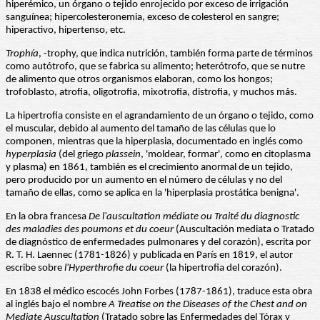
hiperémico, un órgano o tejido enrojecido por exceso de irrigación
sanguínea; hipercolesteronemia, exceso de colesterol en sangre;
hiperactivo, hipertenso, etc.
Trophía
, -trophy, que indica nutrición, también forma parte de términos
como autótrofo, que se fabrica su alimento; heterótrofo, que se nutre
de alimento que otros organismos elaboran, como los hongos;
trofoblasto, atrofia, oligotrofia, mixotrofia, distrofia, y muchos más.
La hipertrofia consiste en el agrandamiento de un órgano o tejido, como
el muscular, debido al aumento del tamaño de las células que lo
componen, mientras que la hiperplasia, documentado en inglés como
hyperplasia
(del griego
plassein
, 'moldear, formar', como en citoplasma
y plasma) en 1861, también es el crecimiento anormal de un tejido,
pero producido por un aumento en el número de células y no del
tamaño de ellas, como se aplica en la 'hiperplasia prostática benigna'.
En la obra francesa
De l'auscultation médiate ou Traité du diagnostic
des maladies des poumons et
du coeur
(Auscultación mediata o Tratado
de diagnóstico de enfermedades pulmonares y del corazón), escrita por
R. T. H. Laennec (1781-1826) y publicada en París en 1819, el autor
escribe sobre
l'Hyperthrofie du coeur
(la hipertrofia del corazón).
En 1838 el médico escocés John Forbes (1787-1861), traduce esta obra
al inglés bajo el nombre
A Treatise on the Diseases of the Chest and on
Mediate Auscultation
(Tratado sobre las Enfermedades del Tórax y