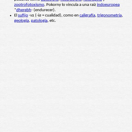
zootrofotoxismo
. Pokorny lo vincula a una raíz
indoeuropea
*
dherebh
- (endurecer).
El
sufijo
-ια (-
ia
= cualidad), como en
caligrafía
,
trigonometría
,
geología
,
patología
, etc.