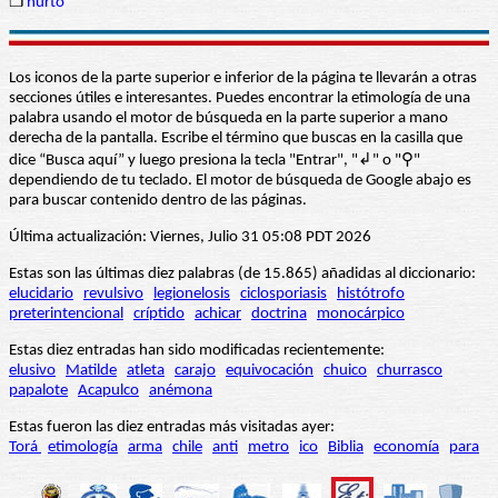
❒
hurto
Los iconos de la parte superior e inferior de la página te llevarán a otras
secciones útiles e interesantes. Puedes encontrar la etimología de una
palabra usando el motor de búsqueda en la parte superior a mano
derecha de la pantalla. Escribe el término que buscas en la casilla que
dice “Busca aquí” y luego presiona la tecla "Entrar", "↲" o "⚲"
dependiendo de tu teclado. El motor de búsqueda de Google abajo es
para buscar contenido dentro de las páginas.
Última actualización: Viernes, Julio 31 05:08 PDT 2026
Estas son las últimas diez palabras (de 15.865) añadidas al diccionario:
elucidario
revulsivo
legionelosis
ciclosporiasis
histótrofo
preterintencional
críptido
achicar
doctrina
monocárpico
Estas diez entradas han sido modificadas recientemente:
elusivo
Matilde
atleta
carajo
equivocación
chuico
churrasco
papalote
Acapulco
anémona
Estas fueron las diez entradas más visitadas ayer:
Torá
etimología
arma
chile
anti
metro
ico
Biblia
economía
para