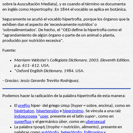
sobre la Auscultación Mediata), y es cuando el término se documenta
en inglés como
Hypertrophy
. En 1844 el vocablo se aplica en botánica.
Seguramente se acuñó el vocablo hipertrofia, porque los órganos que la
exhiben dan el aspecto de 'excesivamente nutridos' o
'sobrealimentados'. De hecho, el *OED define la hipertrofia como el
"agrandamiento de algún órgano o parte de un animal o planta,
producido por nutrición excesiva".
Fuente:
Merriam-Webster's Collegiate Dictionary. 2003. Eleventh Edition.
p.p. 611- 612. USA.
*
Oxford English Dictionary. 1984. USA.
- Gracias: Jesús Gerardo Treviño Rodríguez.
Podemos hacer la radicación de la palabra hipertrofía de esta manera:
El
prefijo
hiper- del griego ὑπερ (
hyper
= sobre, encima), como en
hipérbaton
,
hipertensión
e
hiperónimo
. Se vincula a una raíz
indoeuropea
*
uper
, presente en el latín
super
-, como en
superfluo
y el germánico
über
, como en
ubersexual
La palabra τροφή (
trophe
= nutrición, alimento), presente en
palabras como
autótrofo
,
heterótrofo
,
folitropina
y