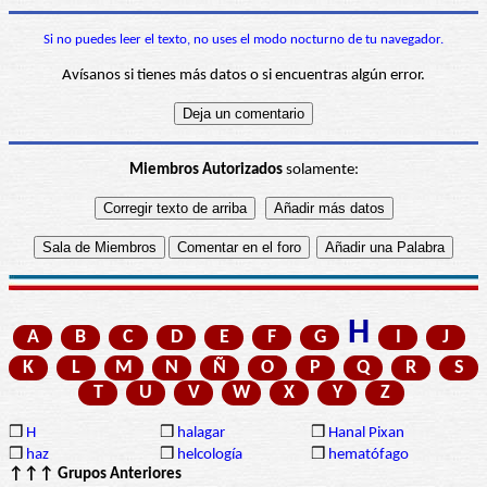
Si no puedes leer el texto, no uses el modo nocturno de tu navegador.
Avísanos si tienes más datos o si encuentras algún error.
Miembros Autorizados
solamente:
H
A
B
C
D
E
F
G
I
J
K
L
M
N
Ñ
O
P
Q
R
S
T
U
V
W
X
Y
Z
❒
H
❒
halagar
❒
Hanal Pixan
❒
haz
❒
helcología
❒
hematófago
↑↑↑ Grupos Anteriores