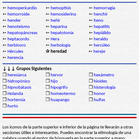
➳
hemopericardio
➳
hemoptisis
➳
hemorragia
➳
hemorroide
➳
hemosiderina
➳
henchir
➳
hender
➳
heñir
➳
heno
➳
henoteísmo
➳
heparina
➳
hepatitis
➳
hepatopáncreas
➳
hepatotonia
➳
hepiálido
➳
heptacordo
➳
Hera
➳
heraldo
➳
herbívoro
➳
herbología
➳
hercúleo
➳
Hércules
✰ heredad
➳
hereje
➳
herencia
↓↓↓ Grupos Siguientes
❒
heresiarca
❒
hervor
❒
hexámetro
❒
hidropónico
❒
hijo
❒
hioides
❒
hipnobátasis
❒
hipogrifo
❒
histerología
❒
Holanda
❒
homeotermo
❒
honor
❒
hortensia
❒
huapango
❒
huifas
❒
hurto
Los iconos de la parte superior e inferior de la página te llevarán a otras
secciones útiles e interesantes. Puedes encontrar la etimología de una
palabra usando el motor de búsqueda en la parte superior a mano