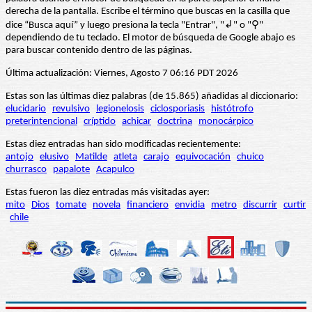
derecha de la pantalla. Escribe el término que buscas en la casilla que
dice “Busca aquí” y luego presiona la tecla "Entrar", "↲" o "⚲"
dependiendo de tu teclado. El motor de búsqueda de Google abajo es
para buscar contenido dentro de las páginas.
Última actualización: Viernes, Agosto 7 06:16 PDT 2026
Estas son las últimas diez palabras (de 15.865) añadidas al diccionario:
elucidario
revulsivo
legionelosis
ciclosporiasis
histótrofo
preterintencional
críptido
achicar
doctrina
monocárpico
Estas diez entradas han sido modificadas recientemente:
antojo
elusivo
Matilde
atleta
carajo
equivocación
chuico
churrasco
papalote
Acapulco
Estas fueron las diez entradas más visitadas ayer:
mito
Dios
tomate
novela
financiero
envidia
metro
discurrir
curtir
chile