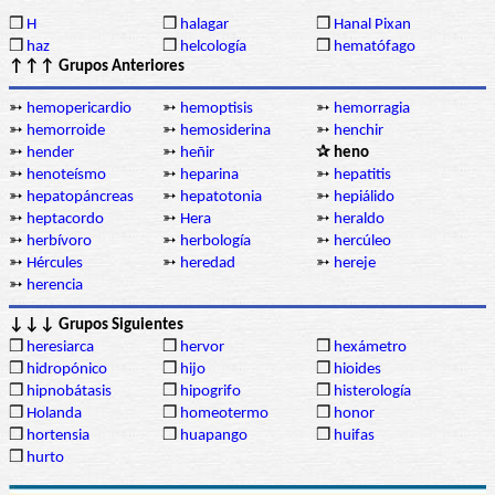
❒
H
❒
halagar
❒
Hanal Pixan
❒
haz
❒
helcología
❒
hematófago
↑↑↑ Grupos Anteriores
➳
hemopericardio
➳
hemoptisis
➳
hemorragia
➳
hemorroide
➳
hemosiderina
➳
henchir
➳
hender
➳
heñir
✰ heno
➳
henoteísmo
➳
heparina
➳
hepatitis
➳
hepatopáncreas
➳
hepatotonia
➳
hepiálido
➳
heptacordo
➳
Hera
➳
heraldo
➳
herbívoro
➳
herbología
➳
hercúleo
➳
Hércules
➳
heredad
➳
hereje
➳
herencia
↓↓↓ Grupos Siguientes
❒
heresiarca
❒
hervor
❒
hexámetro
❒
hidropónico
❒
hijo
❒
hioides
❒
hipnobátasis
❒
hipogrifo
❒
histerología
❒
Holanda
❒
homeotermo
❒
honor
❒
hortensia
❒
huapango
❒
huifas
❒
hurto