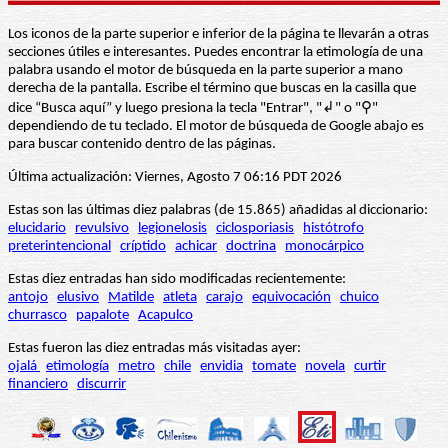
Los iconos de la parte superior e inferior de la página te llevarán a otras
secciones útiles e interesantes. Puedes encontrar la etimología de una
palabra usando el motor de búsqueda en la parte superior a mano
derecha de la pantalla. Escribe el término que buscas en la casilla que
dice “Busca aquí” y luego presiona la tecla "Entrar", "↲" o "⚲"
dependiendo de tu teclado. El motor de búsqueda de Google abajo es
para buscar contenido dentro de las páginas.
Última actualización: Viernes, Agosto 7 06:16 PDT 2026
Estas son las últimas diez palabras (de 15.865) añadidas al diccionario:
elucidario
revulsivo
legionelosis
ciclosporiasis
histótrofo
preterintencional
críptido
achicar
doctrina
monocárpico
Estas diez entradas han sido modificadas recientemente:
antojo
elusivo
Matilde
atleta
carajo
equivocación
chuico
churrasco
papalote
Acapulco
Estas fueron las diez entradas más visitadas ayer:
ojalá
etimología
metro
chile
envidia
tomate
novela
curtir
financiero
discurrir