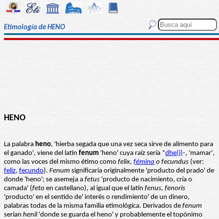
Etimología de HENO
HENO
La palabra
heno
, 'hierba segada que una vez seca sirve de alimento para
el ganado', viene del latín
fenum
'heno' cuya raíz sería *
dhe(i)
-, 'mamar',
como las voces del mismo étimo como
felix,
fémina
o fecundus
(ver:
feliz
,
fecundo
).
Fenum
significaría originalmente 'producto del prado' de
donde 'heno'; se asemeja a
fetus
'producto de nacimiento, cría o
camada' (
feto
en castellano), al igual que el latín
fenus, fenoris
'producto' en el sentido de' interés o rendimiento' de un dinero,
palabras todas de la misma familia etimológica. Derivados de
fenum
serían
henil
'donde se guarda el heno' y probablemente el topónimo