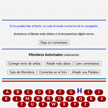
Si no puedes leer el texto, no uses el modo nocturno de tu navegador.
Avísanos si tienes más datos o si encuentras algún error.
Miembros Autorizados
solamente:
H
A
B
C
D
E
F
G
I
J
K
L
M
N
Ñ
O
P
Q
R
S
T
U
V
W
X
Y
Z