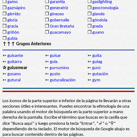
❒
gamo
❒
garantía
❒
gaslighting
❒
gaznápiro
❒
generatriz
❒
geocronología
❒
gérrido
❒
gineceo
❒
glande
❒
gloria
❒
gobernalle
❒
góndola
❒
gracia
❒
Gran Bretaña
❒
greda
❒
griñón
❒
guacamayo
❒
guano
❒
gubia
↑↑↑ Grupos Anteriores
➳
guisante
➳
guisar
➳
guita
➳
guitarra
➳
gula
➳
gulag
✰ gulusmear
➳
gurrumino
➳
gurú
➳
gusano
➳
gusto
➳
gutación
➳
gutural
➳
guturalización
➳
gym
Los iconos de la parte superior e inferior de la página te llevarán a otras
secciones útiles e interesantes. Puedes encontrar la etimología de una
palabra usando el motor de búsqueda en la parte superior a mano
derecha de la pantalla. Escribe el término que buscas en la casilla que
dice “Busca aquí” y luego presiona la tecla "Entrar", "↲" o "⚲"
dependiendo de tu teclado. El motor de búsqueda de Google abajo es
para buscar contenido dentro de las páginas.