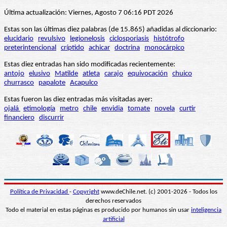
Última actualización: Viernes, Agosto 7 06:16 PDT 2026
Estas son las últimas diez palabras (de 15.865) añadidas al diccionario:
elucidario
revulsivo
legionelosis
ciclosporiasis
histótrofo
preterintencional
críptido
achicar
doctrina
monocárpico
Estas diez entradas han sido modificadas recientemente:
antojo
elusivo
Matilde
atleta
carajo
equivocación
chuico
churrasco
papalote
Acapulco
Estas fueron las diez entradas más visitadas ayer:
ojalá
etimología
metro
chile
envidia
tomate
novela
curtir
financiero
discurrir
Política de Privacidad
-
Copyright
www.deChile.net. (c) 2001-2026 - Todos los
derechos reservados
Todo el material en estas páginas es producido por humanos sin usar
inteligencia
artificial