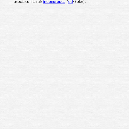
asocia con la raíz
indoeuropea
*
od
- (oler).