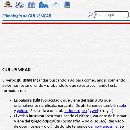
Etimología de GULUSMEAR
GULUSMEAR
El verbo
gulusmear
(andar buscando algo para comer, andar comiendo
golosinas, estar oliendo y probando lo que se está cocinando) está
formada con:
La palabra
gula
(voracidad), que viene del latín
gula
que
originalmente significaba garganta. De ahí tenemos también
gola
y
goloso
, Se asocia a una raíz
indoeuropea
*
gwel
- (tragar).
El verbo
husmear
(rastrear usando el olfato), variante de husmar.
Viene del griego ὀσμᾶσθαι (
osmasthai
= yo olisqueo), derivado
de ὀσμή (
osme
= olor), de donde tenemos
osmio
y
anosmia
. Se