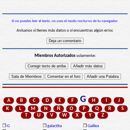
Si no puedes leer el texto, no uses el modo nocturno de tu navegador.
Avísanos si tienes más datos o si encuentras algún error.
Miembros Autorizados
solamente:
G
A
B
C
D
E
F
H
I
J
K
L
M
N
Ñ
O
P
Q
R
S
T
U
V
W
X
Y
Z
❒
G
❒
galactita
❒
Galilea