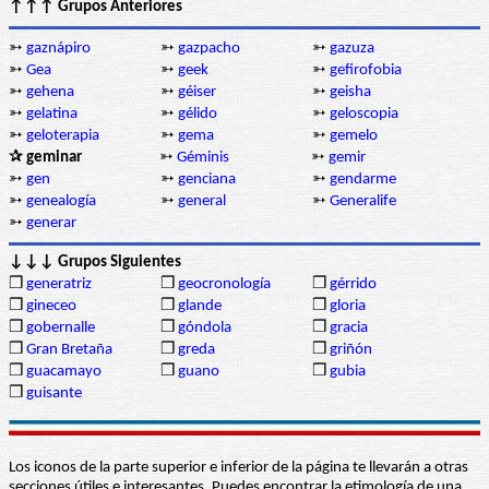
↑↑↑ Grupos Anteriores
➳
gaznápiro
➳
gazpacho
➳
gazuza
➳
Gea
➳
geek
➳
gefirofobia
➳
gehena
➳
géiser
➳
geisha
➳
gelatina
➳
gélido
➳
geloscopia
➳
geloterapia
➳
gema
➳
gemelo
✰ geminar
➳
Géminis
➳
gemir
➳
gen
➳
genciana
➳
gendarme
➳
genealogía
➳
general
➳
Generalife
➳
generar
↓↓↓ Grupos Siguientes
❒
generatriz
❒
geocronología
❒
gérrido
❒
gineceo
❒
glande
❒
gloria
❒
gobernalle
❒
góndola
❒
gracia
❒
Gran Bretaña
❒
greda
❒
griñón
❒
guacamayo
❒
guano
❒
gubia
❒
guisante
Los iconos de la parte superior e inferior de la página te llevarán a otras
secciones útiles e interesantes. Puedes encontrar la etimología de una