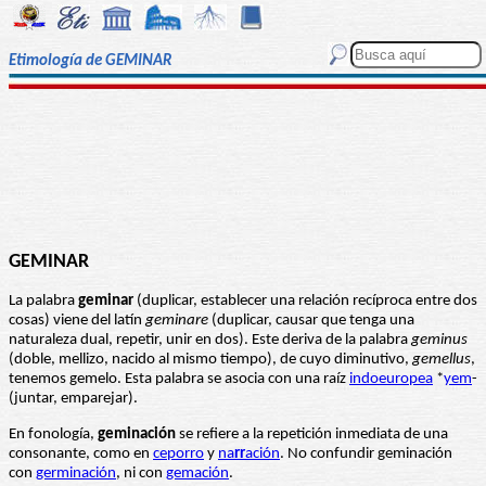
Etimología de GEMINAR
GEMINAR
La palabra
geminar
(duplicar, establecer una relación recíproca entre dos
cosas) viene del latín
geminare
(duplicar, causar que tenga una
naturaleza dual, repetir, unir en dos). Este deriva de la palabra
geminus
(doble, mellizo, nacido al mismo tiempo), de cuyo diminutivo,
gemellus
,
tenemos gemelo. Esta palabra se asocia con una raíz
indoeuropea
*
yem
-
(juntar, emparejar).
En fonología,
geminación
se refiere a la repetición inmediata de una
consonante, como en
ceporro
y
na
rr
ación
. No confundir geminación
con
germinación
, ni con
gemación
.