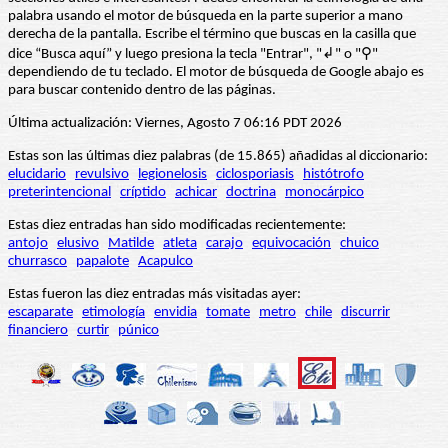
palabra usando el motor de búsqueda en la parte superior a mano
derecha de la pantalla. Escribe el término que buscas en la casilla que
dice “Busca aquí” y luego presiona la tecla "Entrar", "↲" o "⚲"
dependiendo de tu teclado. El motor de búsqueda de Google abajo es
para buscar contenido dentro de las páginas.
Última actualización: Viernes, Agosto 7 06:16 PDT 2026
Estas son las últimas diez palabras (de 15.865) añadidas al diccionario:
elucidario
revulsivo
legionelosis
ciclosporiasis
histótrofo
preterintencional
críptido
achicar
doctrina
monocárpico
Estas diez entradas han sido modificadas recientemente:
antojo
elusivo
Matilde
atleta
carajo
equivocación
chuico
churrasco
papalote
Acapulco
Estas fueron las diez entradas más visitadas ayer:
escaparate
etimología
envidia
tomate
metro
chile
discurrir
financiero
curtir
púnico