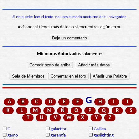
Si no puedes leer el texto, no uses el modo nocturno de tu navegador.
Avísanos si tienes más datos o si encuentras algún error.
Miembros Autorizados
solamente:
G
A
B
C
D
E
F
H
I
J
K
L
M
N
Ñ
O
P
Q
R
S
T
U
V
W
X
Y
Z
❒
G
❒
galactita
❒
Galilea
❒
gamo
❒
garantía
❒
gaslighting