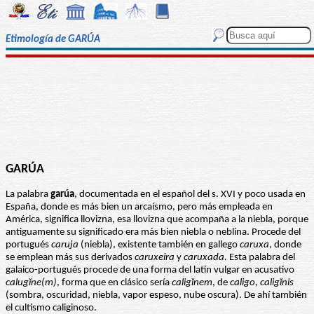
Etimología de GARÚA
GARÚA
La palabra
garúa
, documentada en el español del s. XVI y poco usada en
España, donde es más bien un arcaísmo, pero más empleada en
América, significa llovizna, esa llovizna que acompaña a la niebla, porque
antiguamente su significado era más bien niebla o neblina. Procede del
portugués
caruja
(niebla), existente también en gallego
caruxa
, donde
se emplean más sus derivados
caruxeira
y
caruxada.
Esta palabra del
galaico-portugués procede de una forma del latín vulgar en acusativo
calugĭne(m)
, forma que en clásico sería
caligĭnem
, de
caligo, caligĭnis
(sombra, oscuridad, niebla, vapor espeso, nube oscura). De ahí también
el cultismo caliginoso.