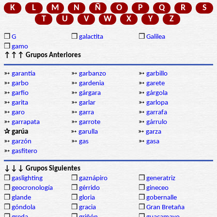
K
L
M
N
Ñ
O
P
Q
R
S
T
U
V
W
X
Y
Z
❒
G
❒
galactita
❒
Galilea
❒
gamo
↑↑↑ Grupos Anteriores
➳
garantía
➳
garbanzo
➳
garbillo
➳
garbo
➳
gardenia
➳
garete
➳
garfio
➳
gárgara
➳
gárgola
➳
garita
➳
garlar
➳
garlopa
➳
garo
➳
garra
➳
garrafa
➳
garrapata
➳
garrote
➳
gárrulo
✰ garúa
➳
garulla
➳
garza
➳
garzón
➳
gas
➳
gasa
➳
gasfitero
↓↓↓ Grupos Siguientes
❒
gaslighting
❒
gaznápiro
❒
generatriz
❒
geocronología
❒
gérrido
❒
gineceo
❒
glande
❒
gloria
❒
gobernalle
❒
góndola
❒
gracia
❒
Gran Bretaña