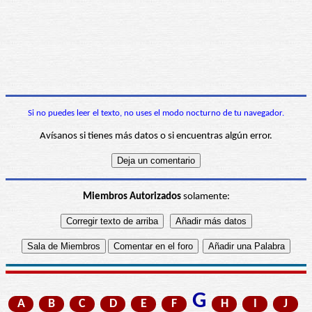
Si no puedes leer el texto, no uses el modo nocturno de tu navegador.
Avísanos si tienes más datos o si encuentras algún error.
Miembros Autorizados
solamente:
G
A
B
C
D
E
F
H
I
J