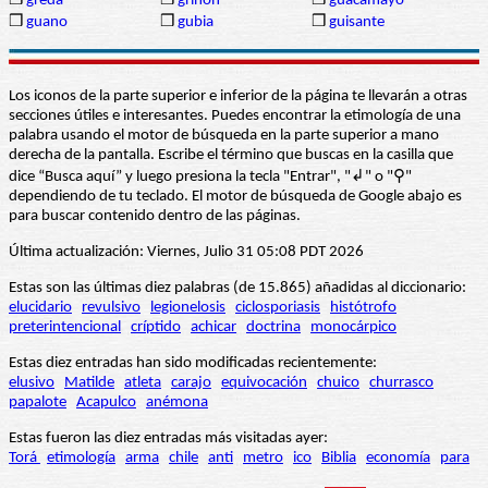
❒
greda
❒
griñón
❒
guacamayo
❒
guano
❒
gubia
❒
guisante
Los iconos de la parte superior e inferior de la página te llevarán a otras
secciones útiles e interesantes. Puedes encontrar la etimología de una
palabra usando el motor de búsqueda en la parte superior a mano
derecha de la pantalla. Escribe el término que buscas en la casilla que
dice “Busca aquí” y luego presiona la tecla "Entrar", "↲" o "⚲"
dependiendo de tu teclado. El motor de búsqueda de Google abajo es
para buscar contenido dentro de las páginas.
Última actualización: Viernes, Julio 31 05:08 PDT 2026
Estas son las últimas diez palabras (de 15.865) añadidas al diccionario:
elucidario
revulsivo
legionelosis
ciclosporiasis
histótrofo
preterintencional
críptido
achicar
doctrina
monocárpico
Estas diez entradas han sido modificadas recientemente:
elusivo
Matilde
atleta
carajo
equivocación
chuico
churrasco
papalote
Acapulco
anémona
Estas fueron las diez entradas más visitadas ayer:
Torá
etimología
arma
chile
anti
metro
ico
Biblia
economía
para