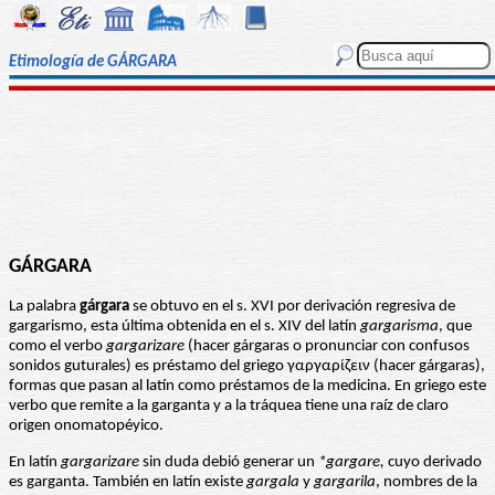
Etimología de GÁRGARA
GÁRGARA
La palabra
gárgara
se obtuvo en el s. XVI por derivación regresiva de
gargarismo, esta última obtenida en el s. XIV del latín
gargarisma
, que
como el verbo
gargarizare
(hacer gárgaras o pronunciar con confusos
sonidos guturales) es préstamo del griego γαργαρίζειν (hacer gárgaras),
formas que pasan al latín como préstamos de la medicina. En griego este
verbo que remite a la garganta y a la tráquea tiene una raíz de claro
origen onomatopéyico.
En latín
gargarizare
sin duda debió generar un
*gargare,
cuyo derivado
es garganta. También en latín existe
gargala
y
gargarila
, nombres de la