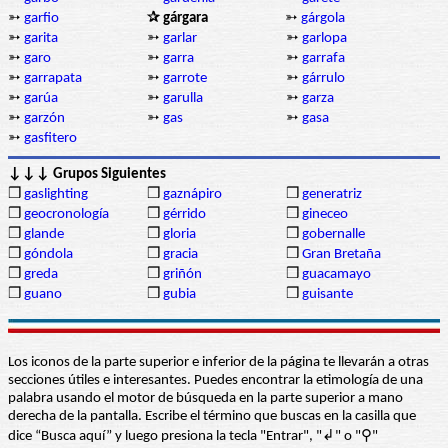
➳
garfio
✰ gárgara
➳
gárgola
➳
garita
➳
garlar
➳
garlopa
➳
garo
➳
garra
➳
garrafa
➳
garrapata
➳
garrote
➳
gárrulo
➳
garúa
➳
garulla
➳
garza
➳
garzón
➳
gas
➳
gasa
➳
gasfitero
↓↓↓ Grupos Siguientes
❒
gaslighting
❒
gaznápiro
❒
generatriz
❒
geocronología
❒
gérrido
❒
gineceo
❒
glande
❒
gloria
❒
gobernalle
❒
góndola
❒
gracia
❒
Gran Bretaña
❒
greda
❒
griñón
❒
guacamayo
❒
guano
❒
gubia
❒
guisante
Los iconos de la parte superior e inferior de la página te llevarán a otras
secciones útiles e interesantes. Puedes encontrar la etimología de una
palabra usando el motor de búsqueda en la parte superior a mano
derecha de la pantalla. Escribe el término que buscas en la casilla que
dice “Busca aquí” y luego presiona la tecla "Entrar", "↲" o "⚲"