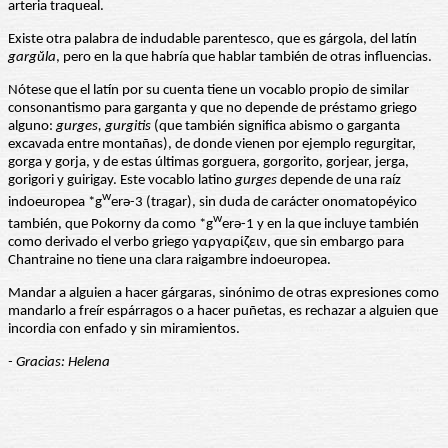
arteria traqueal.
Existe otra palabra de indudable parentesco, que es gárgola, del latín
gargŭla
, pero en la que habría que hablar también de otras influencias.
Nótese que el latín por su cuenta tiene un vocablo propio de similar
consonantismo para garganta y que no depende de préstamo griego
alguno:
gurges, gurgitis
(que también significa abismo o garganta
excavada entre montañas), de donde vienen por ejemplo regurgitar,
gorga y gorja, y de estas últimas gorguera, gorgorito, gorjear, jerga,
gorigori y guirigay. Este vocablo latino
gurges
depende de una raíz
w
indoeuropea *g
erə-3 (tragar), sin duda de carácter onomatopéyico
w
también, que Pokorny da como *g
erə-1 y en la que incluye también
como derivado el verbo griego γαργαρίζειν, que sin embargo para
Chantraine no tiene una clara raigambre indoeuropea.
Mandar a alguien a hacer gárgaras, sinónimo de otras expresiones como
mandarlo a freír espárragos o a hacer puñetas, es rechazar a alguien que
incordia con enfado y sin miramientos.
- Gracias: Helena