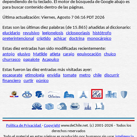
dependiendo de tu teclado. El motor de búsqueda de Google abajo es
para buscar contenido dentro de las páginas.
Última actualización: Viernes, Agosto 7 06:16 PDT 2026
Estas son las últimas diez palabras (de 15.865) añadidas al diccionario:
elucidario
revulsivo
legionelosis
ciclosporiasis
histótrofo
preterintencional
críptido
achicar
doctrina
monocárpico
Estas diez entradas han sido modificadas recientemente:
antojo
elusivo
Matilde
atleta
carajo
equivocación
chuico
churrasco
papalote
Acapulco
Estas fueron las diez entradas más visitadas ayer:
escaparate
etimología
envidia
tomate
metro
chile
discurrir
financiero
curtir
púnico
Política de Privacidad
-
Copyright
www.deChile.net. (c) 2001-2026 - Todos los
derechos reservados
Todo el material en estas páginas es producido por humanos sin usar
inteligencia