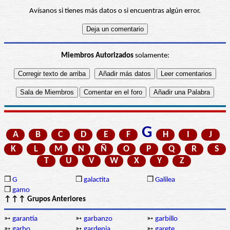
Avísanos si tienes más datos o si encuentras algún error.
Miembros Autorizados
solamente:
G
A
B
C
D
E
F
H
I
J
K
L
M
N
Ñ
O
P
Q
R
S
T
U
V
W
X
Y
Z
❒
G
❒
galactita
❒
Galilea
❒
gamo
↑↑↑ Grupos Anteriores
➳
garantía
➳
garbanzo
➳
garbillo
➳
garbo
➳
gardenia
➳
garete