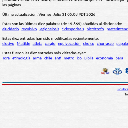
pantalla. Escribe el término que buscas en la casilla que dice “Busca aqu
las páginas.
Última actualización: Viernes, Julio 31 05:08 PDT 2026
Estas son las últimas diez palabras (de 15.865) añadidas al diccionario:
elucidario
revulsivo
legionelosis
ciclosporiasis
histótrofo
preterintenc
Estas diez entradas han sido modificadas recientemente:
elusivo
Matilde
atleta
carajo
equivocación
chuico
churrasco
papalo
Estas fueron las diez entradas más visitadas ayer:
Torá
etimología
arma
chile
anti
metro
ico
Biblia
economía
para
Políti
To