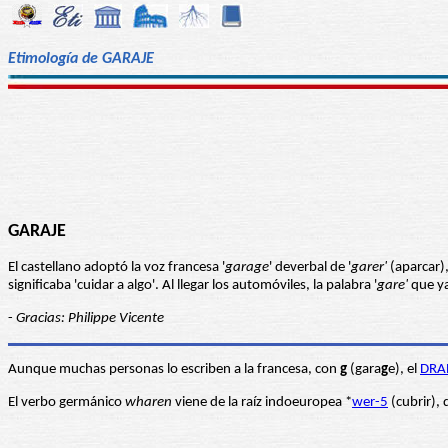
Etimología de GARAJE
GARAJE
El castellano adoptó la voz francesa '
garage
' deverbal de '
garer'
(aparcar),
significaba 'cuidar a algo'. Al llegar los automóviles, la palabra '
gare'
que ya
-
Gracias: Philippe Vicente
Aunque muchas personas lo escriben a la francesa, con
g
(gara
g
e), el
DRA
El verbo germánico
wharen
viene de la raíz indoeuropea *
wer-5
(cubrir),