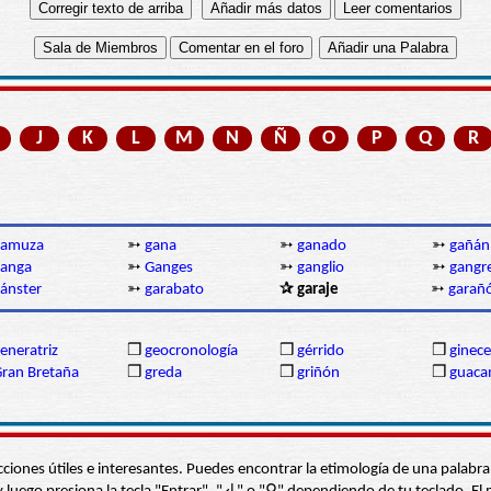
J
K
L
M
N
Ñ
O
P
Q
R
gamuza
➳
gana
➳
ganado
➳
gañán
ganga
➳
Ganges
➳
ganglio
➳
gangr
ánster
➳
garabato
✰ garaje
➳
garañ
eneratriz
❒
geocronología
❒
gérrido
❒
ginec
ran Bretaña
❒
greda
❒
griñón
❒
guac
s secciones útiles e interesantes. Puedes encontrar la etimología de una pal