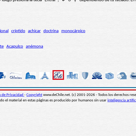
í” y luego presiona la tecla "Entrar", "↲" o "⚲" dependiendo de tu teclado.
ional
críptido
achicar
doctrina
monocárpico
te
Acapulco
anémona
ca de Privacidad
-
Copyright
www.deChile.net. (c) 2001-2026 - Todos los derechos res
do el material en estas páginas es producido por humanos sin usar
inteligencia artific