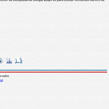
 El motor de búsqueda de Google abajo es para buscar contenido dentro de
ervados
ial