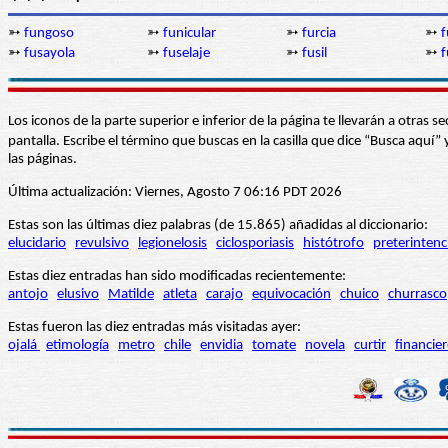
➳
fungoso
➳
funicular
➳
furcia
➳
f
➳
fusayola
➳
fuselaje
➳
fusil
➳
f
Los iconos de la parte superior e inferior de la página te llevarán a otra
pantalla. Escribe el término que buscas en la casilla que dice “Busca aqu
las páginas.
Última actualización: Viernes, Agosto 7 06:16 PDT 2026
Estas son las últimas diez palabras (de 15.865) añadidas al diccionario:
elucidario
revulsivo
legionelosis
ciclosporiasis
histótrofo
preterintenc
Estas diez entradas han sido modificadas recientemente:
antojo
elusivo
Matilde
atleta
carajo
equivocación
chuico
churrasco
Estas fueron las diez entradas más visitadas ayer:
ojalá
etimología
metro
chile
envidia
tomate
novela
curtir
financie