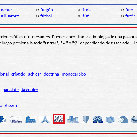
urente
➳
furgón
➳
furia
➳
furo
usil Barrett
➳
fútbol
➳
fútil
➳
futón
s secciones útiles e interesantes. Puedes encontrar la etimología de una pal
í” y luego presiona la tecla "Entrar", "↲" o "⚲" dependiendo de tu teclado.
ional
críptido
achicar
doctrina
monocárpico
papalote
Acapulco
ro
discurrir