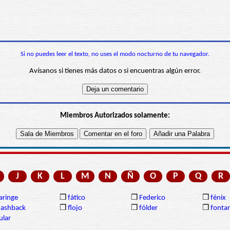
Si no puedes leer el texto, no uses el modo nocturno de tu navegador.
Avísanos si tienes más datos o si encuentras algún error.
Miembros Autorizados solamente:
J
K
L
M
N
Ñ
O
P
Q
R
aringe
❒
fático
❒
Federico
❒
fénix
lashback
❒
flojo
❒
fólder
❒
fonta
ular