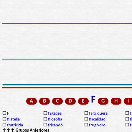
F
A
B
C
D
E
G
H
I
❒
F
❒
fagácea
❒
faltriquera
❒
f
❒
filatelia
❒
filosofía
❒
fiscalidad
❒
f
❒
fratricida
❒
fricandó
❒
frugívoro
❒
f
↑↑↑ Grupos Anteriores