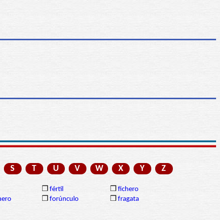
S
T
U
V
W
X
Y
Z
❒
fértil
❒
fichero
nero
❒
forúnculo
❒
fragata