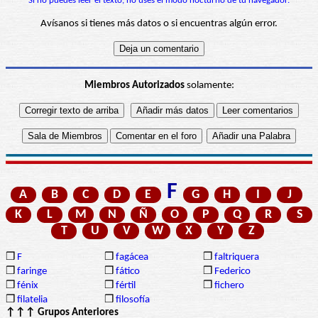
Si no puedes leer el texto, no uses el modo nocturno de tu navegador.
Avísanos si tienes más datos o si encuentras algún error.
Miembros Autorizados
solamente:
F
A
B
C
D
E
G
H
I
J
K
L
M
N
Ñ
O
P
Q
R
S
T
U
V
W
X
Y
Z
❒
F
❒
fagácea
❒
faltriquera
❒
faringe
❒
fático
❒
Federico
❒
fénix
❒
fértil
❒
fichero
❒
filatelia
❒
filosofía
↑↑↑ Grupos Anteriores