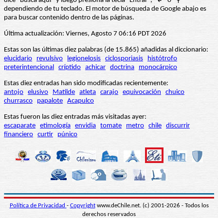
dice “Busca aquí” y luego presiona la tecla "Entrar", "↲" o "⚲"
dependiendo de tu teclado. El motor de búsqueda de Google abajo es
para buscar contenido dentro de las páginas.
Última actualización: Viernes, Agosto 7 06:16 PDT 2026
Estas son las últimas diez palabras (de 15.865) añadidas al diccionario:
elucidario
revulsivo
legionelosis
ciclosporiasis
histótrofo
preterintencional
críptido
achicar
doctrina
monocárpico
Estas diez entradas han sido modificadas recientemente:
antojo
elusivo
Matilde
atleta
carajo
equivocación
chuico
churrasco
papalote
Acapulco
Estas fueron las diez entradas más visitadas ayer:
escaparate
etimología
envidia
tomate
metro
chile
discurrir
financiero
curtir
púnico
Política de Privacidad
-
Copyright
www.deChile.net. (c) 2001-2026 - Todos los
derechos reservados