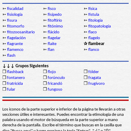
➳
fiscalidad
➳
fisco
➳
física
➳
fisiología
➳
fisípedo
➳
fístula
➳
fisura
➳
fitoftirio
➳
fitología
➳
fitomorfo
➳
fitónimo
➳
fitopatología
➳
fitozoosanitario
➳
flácido
➳
flaco
➳
flagelación
➳
flagelar
➳
flagelo
➳
flagrante
➳
flaite
✰ flambear
➳
flamenco
➳
flan
➳
flanco
➳
flash
↓↓↓ Grupos Siguientes
❒
flashback
❒
flojo
❒
fólder
❒
fontanero
❒
forúnculo
❒
fragata
❒
fratricida
❒
fricandó
❒
frugívoro
❒
fular
❒
fungoso
Los iconos de la parte superior e inferior de la página te llevarán a otras
secciones útiles e interesantes. Puedes encontrar la etimología de una
palabra usando el motor de búsqueda en la parte superior a mano
derecha de la pantalla. Escribe el término que buscas en la casilla que