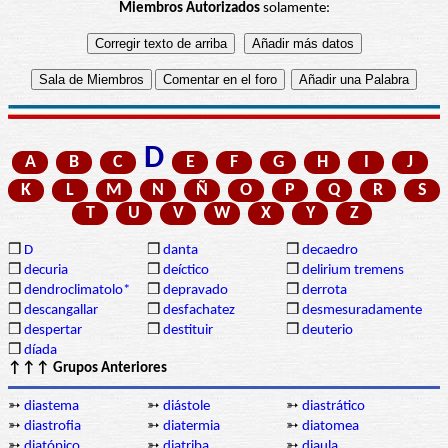
Miembros Autorizados
solamente:
D
A
B
C
E
F
G
H
I
J
K
L
M
N
Ñ
O
P
Q
R
S
T
U
V
W
X
Y
Z
❒
D
❒
danta
❒
decaedro
❒
decuria
❒
deíctico
❒
delirium tremens
❒
dendroclimatolo*
❒
depravado
❒
derrota
❒
descangallar
❒
desfachatez
❒
desmesuradamente
❒
despertar
❒
destituir
❒
deuterio
❒
díada
↑↑↑ Grupos Anteriores
➳
diastema
➳
diástole
➳
diastrático
➳
diastrofia
➳
diatermia
➳
diatomea
➳
diatópico
➳
diatriba
➳
diaula