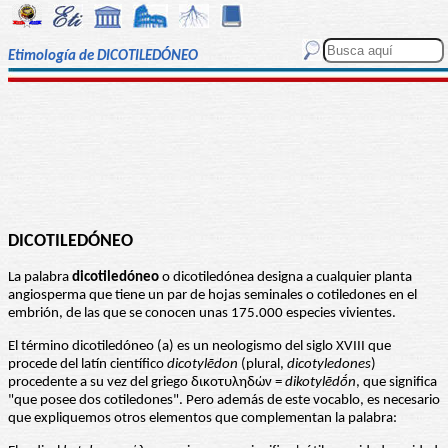
Etimología de DICOTILEDÓNEO
DICOTILEDÓNEO
La palabra
dicotiledóneo
o dicotiledónea designa a cualquier planta
angiosperma que tiene un par de hojas seminales o cotiledones en el
embrión, de las que se conocen unas 175.000 especies vivientes.
El término dicotiledóneo (a) es un neologismo del siglo XVIII que
procede del latín científico
dicotylēdon
(plural,
dicotyledones
)
procedente a su vez del griego δικοτυληδών =
dikotylēdṓn
, que significa
"que posee dos cotiledones". Pero además de este vocablo, es necesario
que expliquemos otros elementos que complementan la palabra: