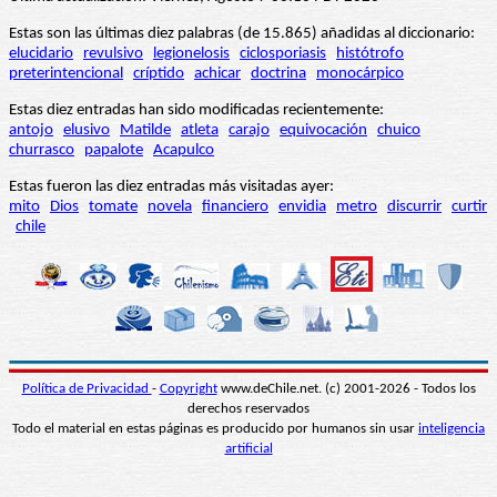
Estas son las últimas diez palabras (de 15.865) añadidas al diccionario:
elucidario
revulsivo
legionelosis
ciclosporiasis
histótrofo
preterintencional
críptido
achicar
doctrina
monocárpico
Estas diez entradas han sido modificadas recientemente:
antojo
elusivo
Matilde
atleta
carajo
equivocación
chuico
churrasco
papalote
Acapulco
Estas fueron las diez entradas más visitadas ayer:
mito
Dios
tomate
novela
financiero
envidia
metro
discurrir
curtir
chile
Política de Privacidad
-
Copyright
www.deChile.net. (c) 2001-2026 - Todos los
derechos reservados
Todo el material en estas páginas es producido por humanos sin usar
inteligencia
artificial