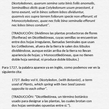
Dicotyledones, quarum semina sata binis foliis anomalis,
Seminalibus dictis quæ Cotyledonum usum praestant, è
terra exeunt, vel in binos saltem lobos dividuntur,
quamvis eos supra terrem foliorum specie non efferunt; et
Monocotyledones, quae nec folic bina seminalia efferunt
nec lobos binos condunt".
(TRADUCCIÓN: Dividimos las plantas productoras de flores
(floríferas) en Dicotiledóneas, cuyas semillas se encuentran
entre dos hojas irregulares, llamadas Seminales que usan
los Cotiledones, afuera de la tierra le salen dos lóbulos
dividiéndose, aunque están arriba de la tierra no llevan
apariencia de hojas; y Monocotiledóneas, que no tienen
doble hoja seminal, ni produce doble lóbulos.)
Para 1727, la palabra aparece ya en inglés, como podemos ver en la
siguiente cita:
1727. Bailey vol II, Dicotyledon, (with Botanist), a term
used of Plants, which spring with two Seed Leaves
opposite to each other".
(TRADUCCIÓN: "Dicotiledónea, un término botánico
usado para designar a las plantas, las cuales brotan con
dos hojas seminales opuestas entre si.").