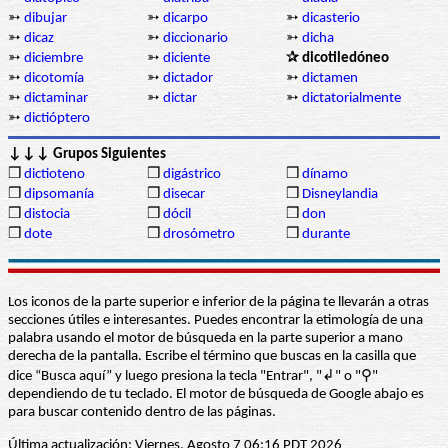
➳
dibujar
➳
dicarpo
➳
dicasterio
➳
dicaz
➳
diccionario
➳
dicha
➳
diciembre
➳
diciente
✰ dicotiledóneo
➳
dicotomía
➳
dictador
➳
dictamen
➳
dictaminar
➳
dictar
➳
dictatorialmente
➳
dictióptero
↓↓↓ Grupos Siguientes
❒
dictioteno
❒
digástrico
❒
dínamo
❒
dipsomanía
❒
disecar
❒
Disneylandia
❒
distocia
❒
dócil
❒
don
❒
dote
❒
drosómetro
❒
durante
Los iconos de la parte superior e inferior de la página te llevarán a otras
secciones útiles e interesantes. Puedes encontrar la etimología de una
palabra usando el motor de búsqueda en la parte superior a mano
derecha de la pantalla. Escribe el término que buscas en la casilla que
dice “Busca aquí” y luego presiona la tecla "Entrar", "↲" o "⚲"
dependiendo de tu teclado. El motor de búsqueda de Google abajo es
para buscar contenido dentro de las páginas.
Última actualización: Viernes, Agosto 7 06:16 PDT 2026