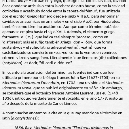
El radical
kotyl-
= κοτύλη en griego, que significa 'cótilo, cavidad, cavidad
ósea donde se articula o entra la cabeza de otro hueso, como la cavidad
cotiloidea o acetábulo donde entra la cabeza del fémur', fue utilizada
por el escritor griego Homero desde el siglo VIII a.C. para denominar
cavidades anatómicas en animales y en el siglo V a.C. por Hipócrates,
también como término anatómico. Aunque como término botánico
apenas se emplea hasta el siglo XVIII. Además, el elemento griego
formante -ē- (-η-), que indica casi siempre 'proceso', como en
'diaforesis'; más el sufijo también griego -don = -δον, que forma
sustantivos y el sufijo latino adjetival -eu(m), -ea(m), que ya
castellanizado se convierte en -ea, -eo, como lo vemos en venéreo,
córneo, vítreo y sanguíneo. Literalmente "que tiene dos (di-) cotiledones
(
cotylēdon
), es decir, "di-cotil-e-dón-eo".
En cuanto a la acuñación del término, las fuentes indican que fue
utilizado primero por el biólogo francés John Ray (1627-1705) en su
Methodus Plantarum Emendata
, en 1703, una revisión del
Methodus
Plantarum Nova
, que se publicó originalmente en 1682. Sin embargo,
se considera que el botánico francés Antoine Laurent Jussieu (1748-
1836), introdujo verdaderamente el vocablo, en el año 1779, justo un
año después de la muerte de Carlos Linneo.
A continuación anotamos la cita en la que Ray menciona el término en
latín (
dicotyledones
):
1686. Ray. Methodus Plantarum "Floriferas dividemus in