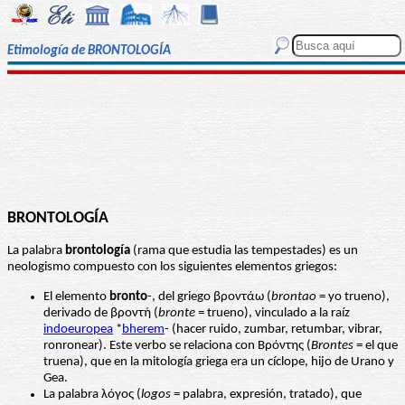
Etimología de BRONTOLOGÍA
BRONTOLOGÍA
La palabra
brontología
(rama que estudia las tempestades) es un
neologismo compuesto con los siguientes elementos griegos:
El elemento
bronto
-, del griego βροντάω (
brontao
= yo trueno),
derivado de βροντή (
bronte
= trueno), vinculado a la raíz
indoeuropea
*
bherem
- (hacer ruido, zumbar, retumbar, vibrar,
ronronear). Este verbo se relaciona con Βρόντης (
Brontes
= el que
truena), que en la mitología griega era un cíclope, hijo de Urano y
Gea.
La palabra λόγος (
logos
= palabra, expresión, tratado), que