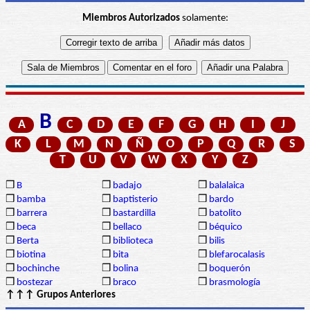
Miembros Autorizados
solamente:
B
A
C
D
E
F
G
H
I
J
K
L
M
N
Ñ
O
P
Q
R
S
T
U
V
W
X
Y
Z
❒
B
❒
badajo
❒
balalaica
❒
bamba
❒
baptisterio
❒
bardo
❒
barrera
❒
bastardilla
❒
batolito
❒
beca
❒
bellaco
❒
béquico
❒
Berta
❒
biblioteca
❒
bilis
❒
biotina
❒
bita
❒
blefarocalasis
❒
bochinche
❒
bolina
❒
boquerón
❒
bostezar
❒
braco
❒
brasmología
↑↑↑ Grupos Anteriores