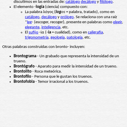
discutimos en las entradas de:
catálogo
decálogo
y
filólogo
.
El elemento -
logía
(ciencia) compuesto con:
La palabra λόγος (
log
os
= palabra, tratado), como en
catálogo
,
decálogo
y
prólogo
. Se relaciona con una raíz
*
leg
- (escoger, recoger), presente en palabras como
elegir
,
elegante
,
inteligencia
, etc.
El
sufijo
-ία (-
ía
= cualidad), como en
caligrafía
,
trigonometría
,
geología
,
patología
, etc.
Otras palabras construidas con bronto- incluyen:
Brontograma
- Un grabado que representa la intensidad de un
trueno.
Brontógrafo
- Aparato para medir la intensidad de un trueno.
Brontolito
- Roca meteórica.
Brontofilo
- Persona que le gustan los truenos.
Brontofobia
- Temor irracional a los truenos.