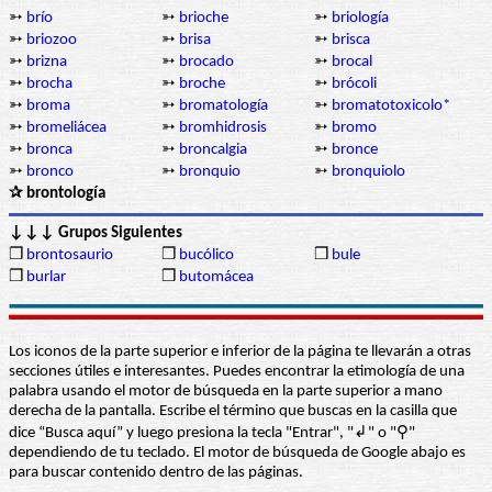
➳
brío
➳
brioche
➳
briología
➳
briozoo
➳
brisa
➳
brisca
➳
brizna
➳
brocado
➳
brocal
➳
brocha
➳
broche
➳
brócoli
➳
broma
➳
bromatología
➳
bromatotoxicolo*
➳
bromeliácea
➳
bromhidrosis
➳
bromo
➳
bronca
➳
broncalgia
➳
bronce
➳
bronco
➳
bronquio
➳
bronquiolo
✰ brontología
↓↓↓ Grupos Siguientes
❒
brontosaurio
❒
bucólico
❒
bule
❒
burlar
❒
butomácea
Los iconos de la parte superior e inferior de la página te llevarán a otras
secciones útiles e interesantes. Puedes encontrar la etimología de una
palabra usando el motor de búsqueda en la parte superior a mano
derecha de la pantalla. Escribe el término que buscas en la casilla que
dice “Busca aquí” y luego presiona la tecla "Entrar", "↲" o "⚲"
dependiendo de tu teclado. El motor de búsqueda de Google abajo es
para buscar contenido dentro de las páginas.