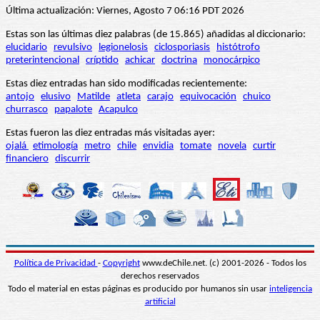
Última actualización: Viernes, Agosto 7 06:16 PDT 2026
Estas son las últimas diez palabras (de 15.865) añadidas al diccionario:
elucidario
revulsivo
legionelosis
ciclosporiasis
histótrofo
preterintencional
críptido
achicar
doctrina
monocárpico
Estas diez entradas han sido modificadas recientemente:
antojo
elusivo
Matilde
atleta
carajo
equivocación
chuico
churrasco
papalote
Acapulco
Estas fueron las diez entradas más visitadas ayer:
ojalá
etimología
metro
chile
envidia
tomate
novela
curtir
financiero
discurrir
Política de Privacidad
-
Copyright
www.deChile.net. (c) 2001-2026 - Todos los
derechos reservados
Todo el material en estas páginas es producido por humanos sin usar
inteligencia
artificial