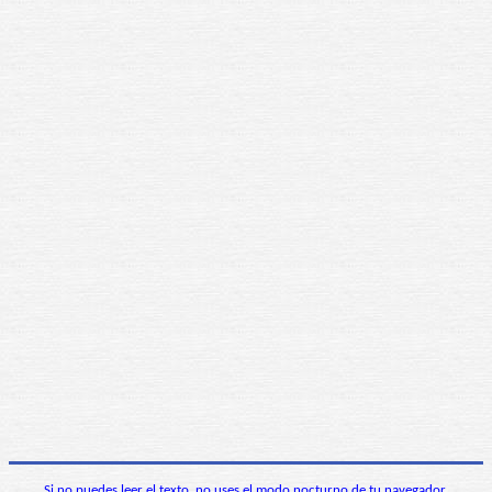
Si no puedes leer el texto, no uses el modo nocturno de tu navegador.