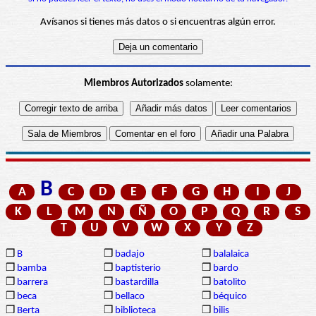
Avísanos si tienes más datos o si encuentras algún error.
Miembros Autorizados
solamente:
B
A
C
D
E
F
G
H
I
J
K
L
M
N
Ñ
O
P
Q
R
S
T
U
V
W
X
Y
Z
❒
B
❒
badajo
❒
balalaica
❒
bamba
❒
baptisterio
❒
bardo
❒
barrera
❒
bastardilla
❒
batolito
❒
beca
❒
bellaco
❒
béquico
❒
Berta
❒
biblioteca
❒
bilis