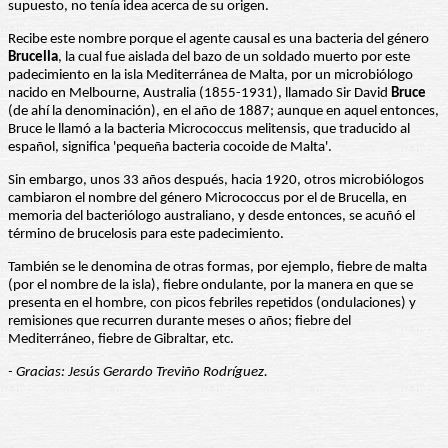
supuesto, no tenía idea acerca de su origen.
Recibe este nombre porque el agente causal es una bacteria del género
Brucella
, la cual fue aislada del bazo de un soldado muerto por este
padecimiento en la isla Mediterránea de Malta, por un microbiólogo
nacido en Melbourne, Australia (1855-1931), llamado Sir David
Bruce
(de ahí la denominación), en el año de 1887; aunque en aquel entonces,
Bruce le llamó a la bacteria Micrococcus melitensis, que traducido al
español, significa 'pequeña bacteria cocoide de Malta'.
Sin embargo, unos 33 años después, hacia 1920, otros microbiólogos
cambiaron el nombre del género Micrococcus por el de Brucella, en
memoria del bacteriólogo australiano, y desde entonces, se acuñó el
término de brucelosis para este padecimiento.
También se le denomina de otras formas, por ejemplo, fiebre de malta
(por el nombre de la isla), fiebre ondulante, por la manera en que se
presenta en el hombre, con picos febriles repetidos (ondulaciones) y
remisiones que recurren durante meses o años; fiebre del
Mediterráneo, fiebre de Gibraltar, etc.
- Gracias: Jesús Gerardo Treviño Rodríguez.