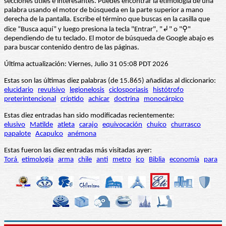
secciones útiles e interesantes. Puedes encontrar la etimología de una
palabra usando el motor de búsqueda en la parte superior a mano
derecha de la pantalla. Escribe el término que buscas en la casilla que
dice “Busca aquí” y luego presiona la tecla "Entrar", "↲" o "⚲"
dependiendo de tu teclado. El motor de búsqueda de Google abajo es
para buscar contenido dentro de las páginas.
Última actualización: Viernes, Julio 31 05:08 PDT 2026
Estas son las últimas diez palabras (de 15.865) añadidas al diccionario:
elucidario
revulsivo
legionelosis
ciclosporiasis
histótrofo
preterintencional
críptido
achicar
doctrina
monocárpico
Estas diez entradas han sido modificadas recientemente:
elusivo
Matilde
atleta
carajo
equivocación
chuico
churrasco
papalote
Acapulco
anémona
Estas fueron las diez entradas más visitadas ayer:
Torá
etimología
arma
chile
anti
metro
ico
Biblia
economía
para