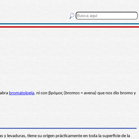
labra
bromatología
, ni con βρόμος (
bromos
= avena) que nos dio bromo y
s y levaduras, tiene su origen prácticamente en toda la superficie de la