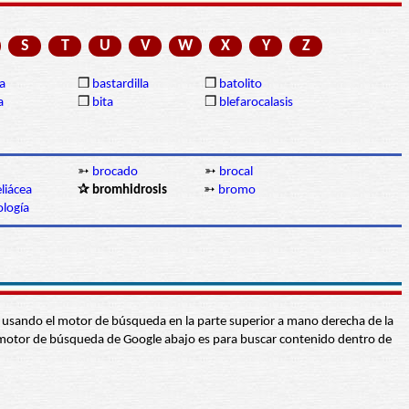
S
T
U
V
W
X
Y
Z
a
❒
bastardilla
❒
batolito
a
❒
bita
❒
blefarocalasis
➳
brocado
➳
brocal
liácea
✰ bromhidrosis
➳
bromo
ología
abra usando el motor de búsqueda en la parte superior a mano derecha de la
 El motor de búsqueda de Google abajo es para buscar contenido dentro de