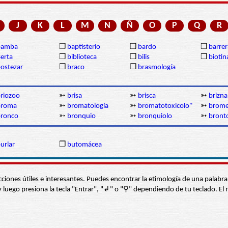
J
K
L
M
N
Ñ
O
P
Q
R
bamba
❒
baptisterio
❒
bardo
❒
barrer
erta
❒
biblioteca
❒
bilis
❒
biotin
ostezar
❒
braco
❒
brasmología
riozoo
➳
brisa
➳
brisca
➳
brizna
broma
➳
bromatología
➳
bromatotoxicolo*
➳
brome
bronco
➳
bronquio
➳
bronquiolo
➳
bront
urlar
❒
butomácea
s secciones útiles e interesantes. Puedes encontrar la etimología de una pal
í” y luego presiona la tecla "Entrar", "↲" o "⚲" dependiendo de tu teclado.