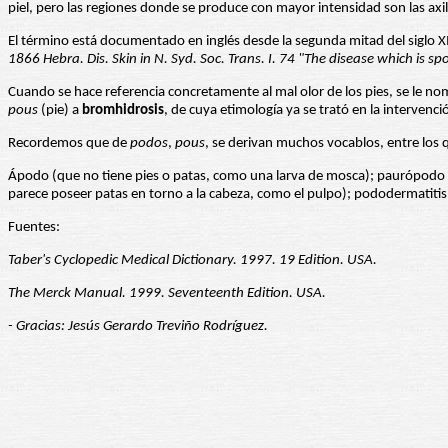
piel, pero las regiones donde se produce con mayor intensidad son las axilas
El término está documentado en inglés desde la segunda mitad del siglo XIX
1866 Hebra. Dis. Skin in N. Syd. Soc. Trans. I. 74 "The disease which is s
Cuando se hace referencia concretamente al mal olor de los pies, se le no
pous
(pie) a
bromhidrosis
, de cuya etimología ya se trató en la intervenci
Recordemos que de
podos
,
pous
, se derivan muchos vocablos, entre lo
Ápodo (que no tiene pies o patas, como una larva de mosca); paurópodo (
parece poseer patas en torno a la cabeza, como el pulpo); pododermatiti
Fuentes:
Taber's Cyclopedic Medical Dictionary. 1997. 19 Edition. USA.
The Merck Manual. 1999. Seventeenth Edition. USA.
- Gracias: Jesús Gerardo Treviño Rodríguez.