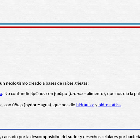
un neologismo creado a bases de raíces griegas:
o
. No confundir βρῶμος con βρῶμα (
broma
= alimento), que nos dio la pa
ς, con ὕδωρ (hydor = agua), que nos dio
hidráulica
y
hidrostática
.
l, causado por la descomposición del sudor y desechos celulares por bacteria