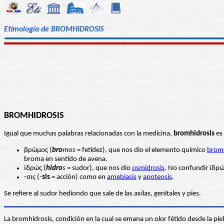
Etimología de BROMHIDROSIS
BROMHIDROSIS
Igual que muchas palabras relacionadas con la medicina,
bromhidrosis
es 
βρῶμος (
bro
mos
= fetidez), que nos dio el elemento químico
brom
broma en sentido de avena.
ἱδρώς (
hidro
s
= sudor), que nos dio
osmidrosis
. No confundir ἱδρώ
-σις (-
sis
= acción) como en
amebiasis
y
apoteosis
.
Se refiere al sudor hediondo que sale de las axilas, genitales y pies.
La bromhidrosis, condición en la cual se emana un olor fétido desde la pie