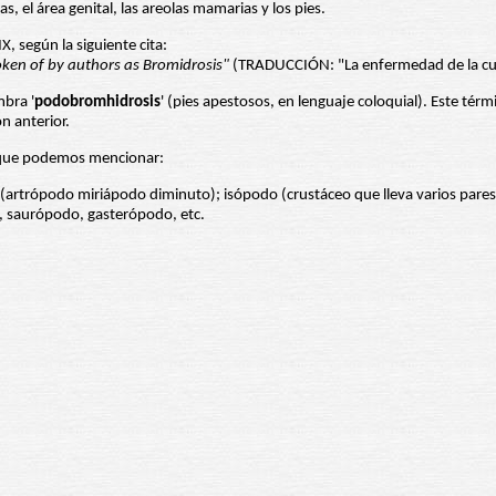
, el área genital, las areolas mamarias y los pies.
, según la siguiente cita:
poken of by authors as Bromidrosis"
(TRADUCCIÓN: "La enfermedad de la cual
mbra '
podobromhidrosis
' (pies apestosos, en lenguaje coloquial). Este tér
ón anterior.
s que podemos mencionar:
artrópodo miriápodo diminuto); isópodo (crustáceo que lleva varios pares 
s, saurópodo, gasterópodo, etc.