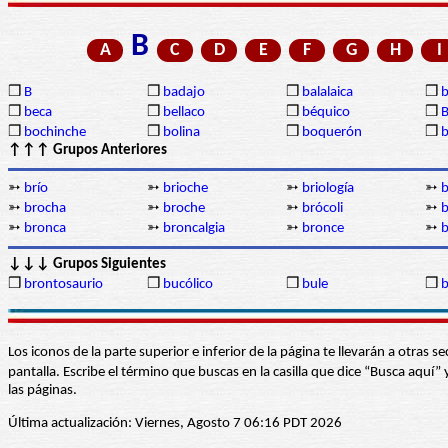
B
A
C
D
E
F
G
H
I
❒
B
❒
badajo
❒
balalaica
❒
❒
beca
❒
bellaco
❒
béquico
❒
B
❒
bochinche
❒
bolina
❒
boquerón
❒
b
↑↑↑ Grupos Anteriores
➳
brío
➳
brioche
➳
briología
➳
b
➳
brocha
➳
broche
➳
brócoli
➳
➳
bronca
➳
broncalgia
➳
bronce
➳
↓↓↓ Grupos Siguientes
❒
brontosaurio
❒
bucólico
❒
bule
❒
b
Los iconos de la parte superior e inferior de la página te llevarán a otra
pantalla. Escribe el término que buscas en la casilla que dice “Busca aqu
las páginas.
Última actualización: Viernes, Agosto 7 06:16 PDT 2026