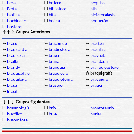
❒
beca
❒
bellaco
❒
béquico
❒
Berta
❒
biblioteca
❒
bilis
❒
biotina
❒
bita
❒
blefarocalasis
❒
bochinche
❒
bolina
❒
boquerón
❒
bostezar
↑↑↑ Grupos Anteriores
➳
braco
➳
bracónido
➳
bráctea
➳
bradicardia
➳
bradiestesia
➳
bradilalia
➳
bradilexia
➳
braga
➳
bragueta
➳
braille
➳
braña
➳
brandada
➳
brandy
➳
branquia
➳
branquioestego
➳
braquicéfalo
➳
braquícero
✰ braquigrafía
➳
braquilogía
➳
braquiotomía
➳
braquiuro
➳
brasa
➳
brasero
➳
brasier
➳
Brasil
↓↓↓ Grupos Siguientes
❒
brasmología
❒
brío
❒
brontosaurio
❒
bucólico
❒
bule
❒
burlar
❒
butomácea