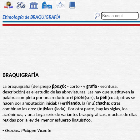
Etimología de BRAQUIGRAFÍA
BRAQUIGRAFÍA
La braquigrafía (del griego
βραχύς
- corto - y
grafia
- escritura,
descripción) es el estudio de las abreviaturas. Las hay que sustituyen la
palabra completa por una reducida: el
profe
(sor), la
peli
(cula); otras se
hacen por amputación inicial: (Fer)
Nando
, la (mu)
chacha
; otras
combinan las dos: (In)
Macu
(lada). Por otra parte, hay las siglas, los
acrónimos, y una larga serie de variantes braquigráficas, muchas de ellas
regidas por la ley del menor esfuerzo lingüístico.
-
Gracias: Philippe Vicente