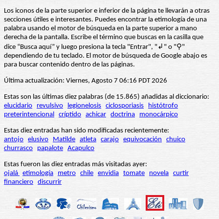
Los iconos de la parte superior e inferior de la página te llevarán a otras
secciones útiles e interesantes. Puedes encontrar la etimología de una
palabra usando el motor de búsqueda en la parte superior a mano
derecha de la pantalla. Escribe el término que buscas en la casilla que
dice “Busca aquí” y luego presiona la tecla "Entrar", "↲" o "⚲"
dependiendo de tu teclado. El motor de búsqueda de Google abajo es
para buscar contenido dentro de las páginas.
Última actualización: Viernes, Agosto 7 06:16 PDT 2026
Estas son las últimas diez palabras (de 15.865) añadidas al diccionario:
elucidario
revulsivo
legionelosis
ciclosporiasis
histótrofo
preterintencional
críptido
achicar
doctrina
monocárpico
Estas diez entradas han sido modificadas recientemente:
antojo
elusivo
Matilde
atleta
carajo
equivocación
chuico
churrasco
papalote
Acapulco
Estas fueron las diez entradas más visitadas ayer:
ojalá
etimología
metro
chile
envidia
tomate
novela
curtir
financiero
discurrir