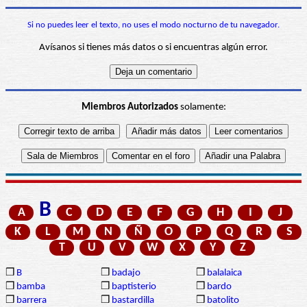
Si no puedes leer el texto, no uses el modo nocturno de tu navegador.
Avísanos si tienes más datos o si encuentras algún error.
Miembros Autorizados
solamente:
B
A
C
D
E
F
G
H
I
J
K
L
M
N
Ñ
O
P
Q
R
S
T
U
V
W
X
Y
Z
❒
B
❒
badajo
❒
balalaica
❒
bamba
❒
baptisterio
❒
bardo
❒
barrera
❒
bastardilla
❒
batolito