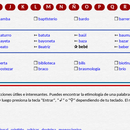
J
K
L
M
N
Ñ
O
P
Q
R
bamba
❒
baptisterio
❒
bardo
❒
barrer
aturro
➳
batuta
➳
baúl
➳
baum
ayeta
➳
bayoneta
➳
baza
➳
bazar
eato
➳
Beatriz
✰ bebé
➳
beber
erta
❒
biblioteca
❒
bilis
❒
biotin
ostezar
❒
braco
❒
brasmología
❒
brío
s secciones útiles e interesantes. Puedes encontrar la etimología de una pal
í” y luego presiona la tecla "Entrar", "↲" o "⚲" dependiendo de tu teclado.