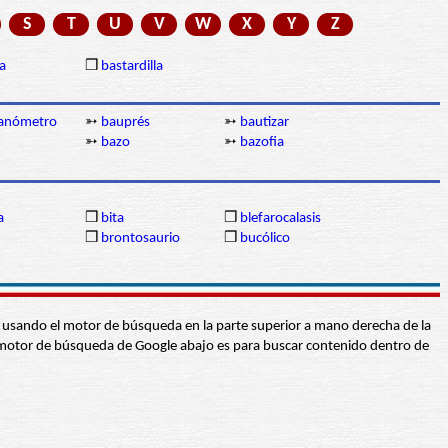
S
T
U
V
W
X
Y
Z
a
❒
bastardilla
anómetro
➳
bauprés
➳
bautizar
➳
bazo
➳
bazofia
a
❒
bita
❒
blefarocalasis
❒
brontosaurio
❒
bucólico
abra usando el motor de búsqueda en la parte superior a mano derecha de la
 El motor de búsqueda de Google abajo es para buscar contenido dentro de