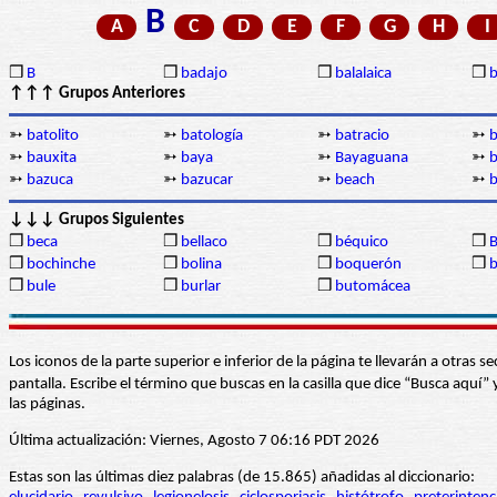
B
A
C
D
E
F
G
H
I
❒
B
❒
badajo
❒
balalaica
❒
↑↑↑ Grupos Anteriores
➳
batolito
➳
batología
➳
batracio
➳
b
➳
bauxita
➳
baya
➳
Bayaguana
➳
b
➳
bazuca
➳
bazucar
➳
beach
➳
b
↓↓↓ Grupos Siguientes
❒
beca
❒
bellaco
❒
béquico
❒
B
❒
bochinche
❒
bolina
❒
boquerón
❒
b
❒
bule
❒
burlar
❒
butomácea
Los iconos de la parte superior e inferior de la página te llevarán a otra
pantalla. Escribe el término que buscas en la casilla que dice “Busca aqu
las páginas.
Última actualización: Viernes, Agosto 7 06:16 PDT 2026
Estas son las últimas diez palabras (de 15.865) añadidas al diccionario: