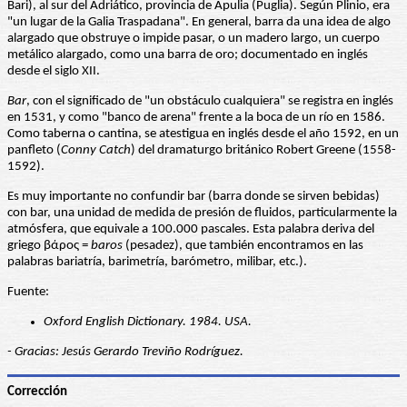
Bari), al sur del Adriático, provincia de Apulia (Puglia). Según Plinio, era
"un lugar de la Galia Traspadana". En general, barra da una idea de algo
alargado que obstruye o impide pasar, o un madero largo, un cuerpo
metálico alargado, como una barra de oro; documentado en inglés
desde el siglo XII.
Bar
, con el significado de "un obstáculo cualquiera" se registra en inglés
en 1531, y como "banco de arena" frente a la boca de un río en 1586.
Como taberna o cantina, se atestigua en inglés desde el año 1592, en un
panfleto (
Conny Catch
) del dramaturgo británico Robert Greene (1558-
1592).
Es muy importante no confundir bar (barra donde se sirven bebidas)
con bar, una unidad de medida de presión de fluidos, particularmente la
atmósfera, que equivale a 100.000 pascales. Esta palabra deriva del
griego βάρoς =
baros
(pesadez), que también encontramos en las
palabras bariatría, barimetría, barómetro, milibar, etc.).
Fuente:
Oxford English Dictionary. 1984. USA.
- Gracias: Jesús Gerardo Treviño Rodríguez.
Corrección