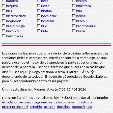
❒
batolito
❒
beca
❒
bellaco
❒
béquico
❒
Berta
❒
biblioteca
❒
bilis
❒
biotina
❒
bita
❒
blefarocalasis
❒
bochinche
❒
bolina
❒
boquerón
❒
bostezar
❒
braco
❒
brasmología
❒
brío
❒
brontosaurio
❒
bucólico
❒
bule
❒
burlar
❒
butomácea
Los iconos de la parte superior e inferior de la página te llevarán a otras
secciones útiles e interesantes. Puedes encontrar la etimología de una
palabra usando el motor de búsqueda en la parte superior a mano
derecha de la pantalla. Escribe el término que buscas en la casilla que
dice “Busca aquí” y luego presiona la tecla "Entrar", "↲" o "⚲"
dependiendo de tu teclado. El motor de búsqueda de Google abajo es
para buscar contenido dentro de las páginas.
Última actualización: Viernes, Agosto 7 06:16 PDT 2026
Estas son las últimas diez palabras (de 15.865) añadidas al diccionario:
elucidario
revulsivo
legionelosis
ciclosporiasis
histótrofo
preterintencional
críptido
achicar
doctrina
monocárpico