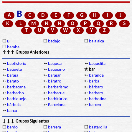
B
A
C
D
E
F
G
H
I
J
K
L
M
N
Ñ
O
P
Q
R
S
T
U
V
W
X
Y
Z
❒
B
❒
badajo
❒
balalaica
❒
bamba
↑↑↑ Grupos Anteriores
➳
baptisterio
➳
baquear
➳
baquelita
➳
baqueta
➳
baquiano
✰ bar
➳
baraja
➳
barajar
➳
baranda
➳
barato
➳
báratro
➳
barba
➳
barbacana
➳
barbarismo
➳
bárbaro
➳
barbecho
➳
barbecue
➳
barbero
➳
barbiquejo
➳
barbitúrico
➳
barbotina
➳
bárbula
➳
Barcelona
➳
barceo
➳
barco
↓↓↓ Grupos Siguientes
❒
bardo
❒
barrera
❒
bastardilla