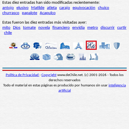
Estas diez entradas han sido modificadas recientemente:
antojo
elusivo
Matilde
atleta
carajo
equivocación
chuico
churrasco
papalote
Acapulco
Estas fueron las diez entradas más visitadas ayer:
mito
Dios
tomate
novela
financiero
envidia
metro
discurrir
curtir
chile
Política de Privacidad
-
Copyright
www.deChile.net. (c) 2001-2026 - Todos los
derechos reservados
Todo el material en estas páginas es producido por humanos sin usar
inteligencia
artificial