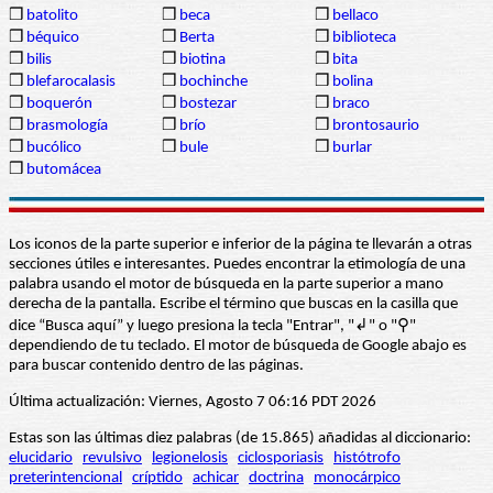
❒
batolito
❒
beca
❒
bellaco
❒
béquico
❒
Berta
❒
biblioteca
❒
bilis
❒
biotina
❒
bita
❒
blefarocalasis
❒
bochinche
❒
bolina
❒
boquerón
❒
bostezar
❒
braco
❒
brasmología
❒
brío
❒
brontosaurio
❒
bucólico
❒
bule
❒
burlar
❒
butomácea
Los iconos de la parte superior e inferior de la página te llevarán a otras
secciones útiles e interesantes. Puedes encontrar la etimología de una
palabra usando el motor de búsqueda en la parte superior a mano
derecha de la pantalla. Escribe el término que buscas en la casilla que
dice “Busca aquí” y luego presiona la tecla "Entrar", "↲" o "⚲"
dependiendo de tu teclado. El motor de búsqueda de Google abajo es
para buscar contenido dentro de las páginas.
Última actualización: Viernes, Agosto 7 06:16 PDT 2026
Estas son las últimas diez palabras (de 15.865) añadidas al diccionario:
elucidario
revulsivo
legionelosis
ciclosporiasis
histótrofo
preterintencional
críptido
achicar
doctrina
monocárpico