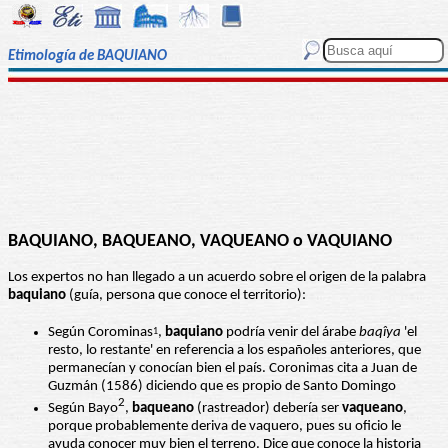
Etimología de BAQUIANO
BAQUIANO, BAQUEANO, VAQUEANO o VAQUIANO
Los expertos no han llegado a un acuerdo sobre el origen de la palabra
baquiano
(guía, persona que conoce el territorio):
Según Corominas
,
baquiano
podría venir del árabe
baqîya
'el
1
resto, lo restante' en referencia a los españoles anteriores, que
permanecían y conocían bien el país. Coronimas cita a Juan de
Guzmán (1586) diciendo que es propio de Santo Domingo
2
Según Bayo
,
baqueano
(rastreador) debería ser
vaqueano
,
porque probablemente deriva de vaquero, pues su oficio le
ayuda conocer muy bien el terreno. Dice que conoce la historia