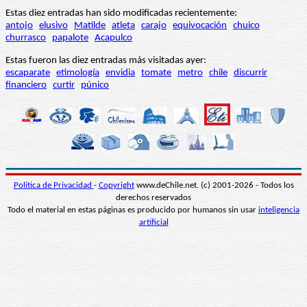
Estas diez entradas han sido modificadas recientemente:
antojo
elusivo
Matilde
atleta
carajo
equivocación
chuico
churrasco
papalote
Acapulco
Estas fueron las diez entradas más visitadas ayer:
escaparate
etimología
envidia
tomate
metro
chile
discurrir
financiero
curtir
púnico
Política de Privacidad
-
Copyright
www.deChile.net. (c) 2001-2026 - Todos los
derechos reservados
Todo el material en estas páginas es producido por humanos sin usar
inteligencia
artificial