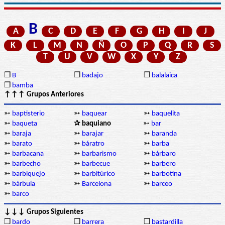
B
A
C
D
E
F
G
H
I
J
K
L
M
N
Ñ
O
P
Q
R
S
T
U
V
W
X
Y
Z
❒
B
❒
badajo
❒
balalaica
❒
bamba
↑↑↑ Grupos Anteriores
➳
baptisterio
➳
baquear
➳
baquelita
➳
baqueta
✰ baquiano
➳
bar
➳
baraja
➳
barajar
➳
baranda
➳
barato
➳
báratro
➳
barba
➳
barbacana
➳
barbarismo
➳
bárbaro
➳
barbecho
➳
barbecue
➳
barbero
➳
barbiquejo
➳
barbitúrico
➳
barbotina
➳
bárbula
➳
Barcelona
➳
barceo
➳
barco
↓↓↓ Grupos Siguientes
❒
bardo
❒
barrera
❒
bastardilla