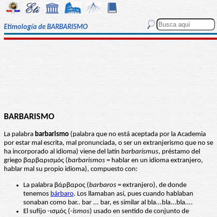
Etimología de BARBARISMO
BARBARISMO
La palabra
barbarismo
(palabra que no está aceptada por la Academia
por estar mal escrita, mal pronunciada, o ser un extranjerismo que no se
ha incorporado al idioma) viene del latín
barbarismus
, préstamo del
griego βαρβαρισμός (
barbarismos
= hablar en un idioma extranjero,
hablar mal su propio idioma), compuesto con:
La palabra βάρβαρος (
barbaros
= extranjero), de donde
tenemos
bárbaro
. Los llamaban así, pues cuando hablaban
sonaban como bar.. bar ... bar, es similar al bla...bla...bla....
El sufijo -ισμός (-
ismos
) usado en sentido de conjunto de