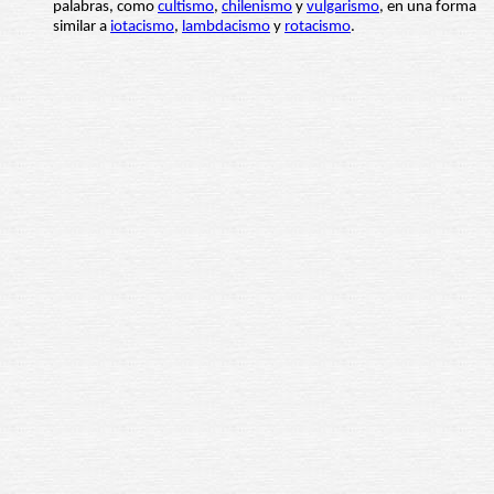
palabras, como
cultismo
,
chilenismo
y
vulgarismo
, en una forma
similar a
iotacismo
,
lambdacismo
y
rotacismo
.