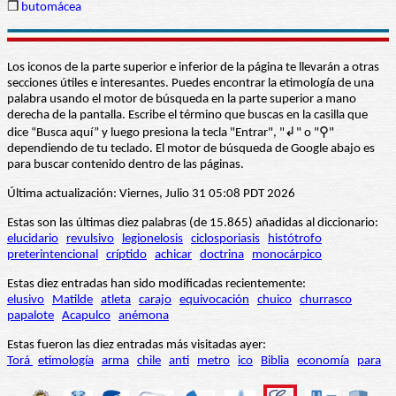
❒
butomácea
Los iconos de la parte superior e inferior de la página te llevarán a otras
secciones útiles e interesantes. Puedes encontrar la etimología de una
palabra usando el motor de búsqueda en la parte superior a mano
derecha de la pantalla. Escribe el término que buscas en la casilla que
dice “Busca aquí” y luego presiona la tecla "Entrar", "↲" o "⚲"
dependiendo de tu teclado. El motor de búsqueda de Google abajo es
para buscar contenido dentro de las páginas.
Última actualización: Viernes, Julio 31 05:08 PDT 2026
Estas son las últimas diez palabras (de 15.865) añadidas al diccionario:
elucidario
revulsivo
legionelosis
ciclosporiasis
histótrofo
preterintencional
críptido
achicar
doctrina
monocárpico
Estas diez entradas han sido modificadas recientemente:
elusivo
Matilde
atleta
carajo
equivocación
chuico
churrasco
papalote
Acapulco
anémona
Estas fueron las diez entradas más visitadas ayer:
Torá
etimología
arma
chile
anti
metro
ico
Biblia
economía
para