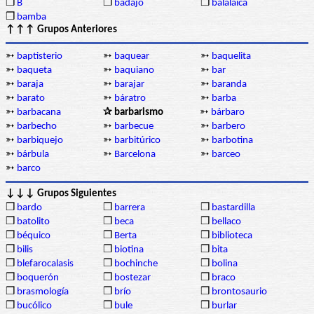
❒
B
❒
badajo
❒
balalaica
❒
bamba
↑↑↑ Grupos Anteriores
➳
baptisterio
➳
baquear
➳
baquelita
➳
baqueta
➳
baquiano
➳
bar
➳
baraja
➳
barajar
➳
baranda
➳
barato
➳
báratro
➳
barba
➳
barbacana
✰ barbarismo
➳
bárbaro
➳
barbecho
➳
barbecue
➳
barbero
➳
barbiquejo
➳
barbitúrico
➳
barbotina
➳
bárbula
➳
Barcelona
➳
barceo
➳
barco
↓↓↓ Grupos Siguientes
❒
bardo
❒
barrera
❒
bastardilla
❒
batolito
❒
beca
❒
bellaco
❒
béquico
❒
Berta
❒
biblioteca
❒
bilis
❒
biotina
❒
bita
❒
blefarocalasis
❒
bochinche
❒
bolina
❒
boquerón
❒
bostezar
❒
braco
❒
brasmología
❒
brío
❒
brontosaurio
❒
bucólico
❒
bule
❒
burlar