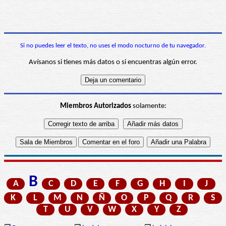
Si no puedes leer el texto, no uses el modo nocturno de tu navegador.
Avísanos si tienes más datos o si encuentras algún error.
Miembros Autorizados
solamente:
B
A
C
D
E
F
G
H
I
J
K
L
M
N
Ñ
O
P
Q
R
S
T
U
V
W
X
Y
Z