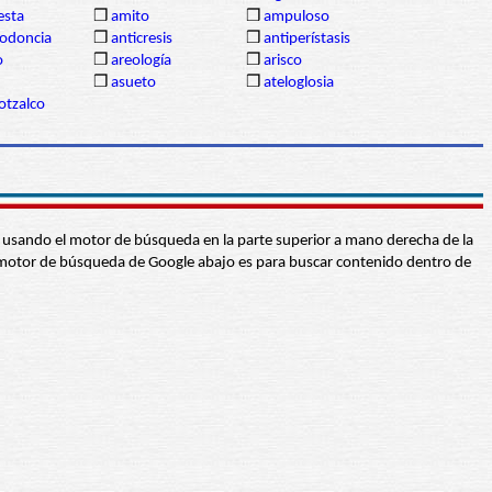
sta
❒
amito
❒
ampuloso
lodoncia
❒
anticresis
❒
antiperístasis
o
❒
areología
❒
arisco
❒
asueto
❒
ateloglosia
otzalco
abra usando el motor de búsqueda en la parte superior a mano derecha de la
 El motor de búsqueda de Google abajo es para buscar contenido dentro de