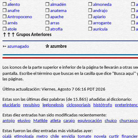
❒
aliento
❒
almadén
❒
almoneda
❒
a
❒
anafre
❒
anatema
❒
andrajo
❒
a
❒
Antropoceno
❒
apache
❒
apiario
❒
a
❒
arnés
❒
arras
❒
arrogante
❒
a
❒
atole
❒
atrofia
❒
aurícula
❒
↑↑↑ Grupos Anteriores
➳
azumagado
✰ azumbre
Los iconos de la parte superior e inferior de la página te llevarán a otra
pantalla. Escribe el término que buscas en la casilla que dice “Busca aqu
las páginas.
Última actualización: Viernes, Agosto 7 06:16 PDT 2026
Estas son las últimas diez palabras (de 15.865) añadidas al diccionario:
elucidario
revulsivo
legionelosis
ciclosporiasis
histótrofo
preterintenc
Estas diez entradas han sido modificadas recientemente:
antojo
elusivo
Matilde
atleta
carajo
equivocación
chuico
churrasco
Estas fueron las diez entradas más visitadas ayer:
ojalá
etimología
metro
chile
envidia
tomate
novela
curtir
financie