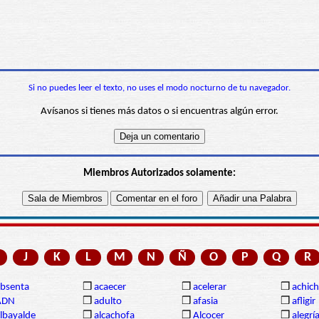
Si no puedes leer el texto, no uses el modo nocturno de tu navegador.
Avísanos si tienes más datos o si encuentras algún error.
Miembros Autorizados solamente:
J
K
L
M
N
Ñ
O
P
Q
R
bsenta
❒
acaecer
❒
acelerar
❒
achich
ADN
❒
adulto
❒
afasia
❒
afligir
lbayalde
❒
alcachofa
❒
Alcocer
❒
alegrí