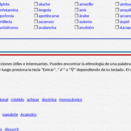
lpiste
❒
aluche
❒
amarillo
❒
ambue
nfetamina
❒
Angola
❒
anís
❒
anqui
pofonía
❒
apotincarse
❒
árabe
❒
arcan
rtillería
❒
ascensor
❒
asiento
❒
áspid
autódromo
❒
avalancha
❒
avulsión
❒
Azcap
s secciones útiles e interesantes. Puedes encontrar la etimología de una pal
í” y luego presiona la tecla "Entrar", "↲" o "⚲" dependiendo de tu teclado.
ional
críptido
achicar
doctrina
monocárpico
papalote
Acapulco
ro
discurrir