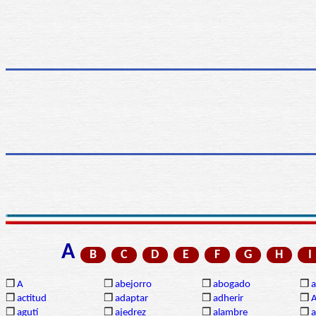
A
B
C
D
E
F
G
H
I
❒
A
❒
abejorro
❒
abogado
❒
a
❒
actitud
❒
adaptar
❒
adherir
❒
❒
agutí
❒
ajedrez
❒
alambre
❒
a