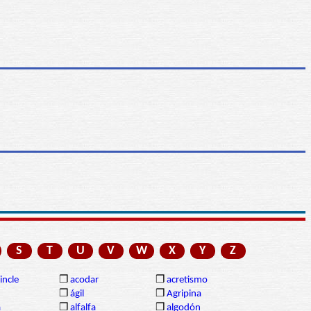
S
T
U
V
W
X
Y
Z
incle
❒
acodar
❒
acretismo
❒
ágil
❒
Agripina
a
❒
alfalfa
❒
algodón