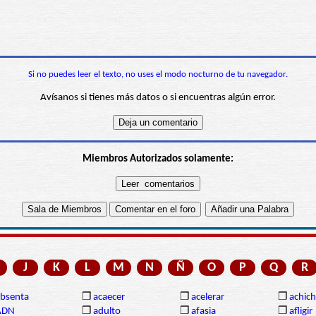
Si no puedes leer el texto, no uses el modo nocturno de tu navegador.
Avísanos si tienes más datos o si encuentras algún error.
Miembros Autorizados solamente:
J
K
L
M
N
Ñ
O
P
Q
R
bsenta
❒
acaecer
❒
acelerar
❒
achich
ADN
❒
adulto
❒
afasia
❒
afligir