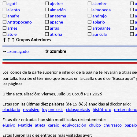
❒
agutí
❒
ajedrez
❒
alambre
❒
a
❒
aliento
❒
almadén
❒
almoneda
❒
a
❒
anafre
❒
anatema
❒
andrajo
❒
a
❒
Antropoceno
❒
apache
❒
apiario
❒
a
❒
arnés
❒
arras
❒
arrogante
❒
a
❒
atole
❒
atrofia
❒
aurícula
❒
↑↑↑ Grupos Anteriores
➳
azumagado
✰ azumbre
Los iconos de la parte superior e inferior de la página te llevarán a otra
pantalla. Escribe el término que buscas en la casilla que dice “Busca aqu
las páginas.
Última actualización: Viernes, Julio 31 05:08 PDT 2026
Estas son las últimas diez palabras (de 15.865) añadidas al diccionario:
elucidario
revulsivo
legionelosis
ciclosporiasis
histótrofo
preterintenc
Estas diez entradas han sido modificadas recientemente:
elusivo
Matilde
atleta
carajo
equivocación
chuico
churrasco
papalo
Estas fueron las diez entradas más visitadas ayer: