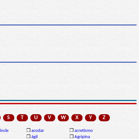
S
T
U
V
W
X
Y
Z
incle
❒
acodar
❒
acretismo
❒
ágil
❒
Agripina