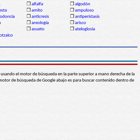
a
❒
alfalfa
❒
algodón
sta
❒
amito
❒
ampuloso
lodoncia
❒
anticresis
❒
antiperístasis
o
❒
areología
❒
arisco
❒
asueto
❒
ateloglosia
otzalco
abra usando el motor de búsqueda en la parte superior a mano derecha de la
 El motor de búsqueda de Google abajo es para buscar contenido dentro de