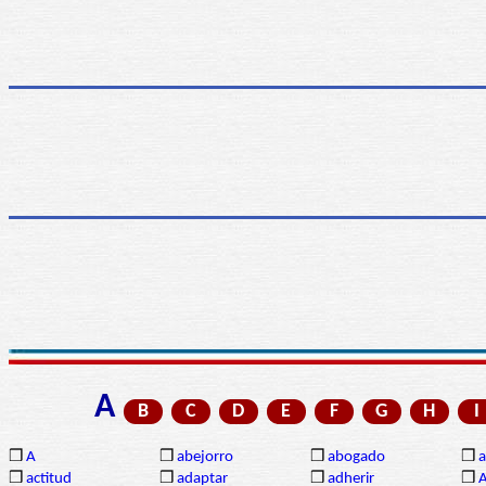
A
B
C
D
E
F
G
H
I
❒
A
❒
abejorro
❒
abogado
❒
a
❒
actitud
❒
adaptar
❒
adherir
❒