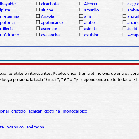
lbayalde
❒
alcachofa
❒
Alcocer
❒
alegrí
lpiste
❒
aluche
❒
amarillo
❒
ambue
nfetamina
❒
Angola
❒
anís
❒
anqui
pofonía
❒
apotincarse
❒
árabe
❒
arcan
rtillería
❒
ascensor
❒
asiento
❒
áspid
autódromo
❒
avalancha
❒
avulsión
❒
Azcap
s secciones útiles e interesantes. Puedes encontrar la etimología de una pal
í” y luego presiona la tecla "Entrar", "↲" o "⚲" dependiendo de tu teclado.
ional
críptido
achicar
doctrina
monocárpico
te
Acapulco
anémona