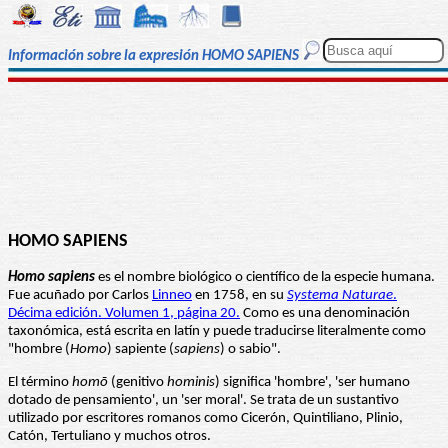
Información sobre la expresión HOMO SAPIENS
HOMO SAPIENS
Homo sapiens
es el nombre biológico o científico de la especie humana.
Fue acuñado por Carlos
Linneo
en 1758, en su
Systema Naturae
.
Décima edición. Volumen 1, página 20.
Como es una denominación
taxonómica, está escrita en latín y puede traducirse literalmente como
"hombre (
Homo
) sapiente (
sapiens
) o sabio".
El término
homō
(genitivo
hominis
) significa 'hombre', 'ser humano
dotado de pensamiento', un 'ser moral'. Se trata de un sustantivo
utilizado por escritores romanos como Cicerón, Quintiliano, Plinio,
Catón, Tertuliano y muchos otros.