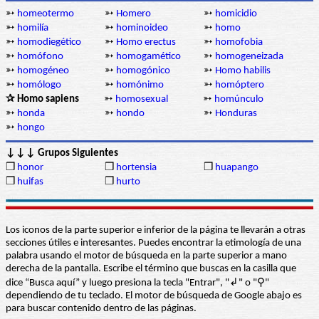
➳
homeotermo
➳
Homero
➳
homicidio
➳
homilía
➳
hominoideo
➳
homo
➳
homodiegético
➳
Homo erectus
➳
homofobia
➳
homófono
➳
homogamético
➳
homogeneizada
➳
homogéneo
➳
homogónico
➳
Homo habilis
➳
homólogo
➳
homónimo
➳
homóptero
✰ Homo sapiens
➳
homosexual
➳
homúnculo
➳
honda
➳
hondo
➳
Honduras
➳
hongo
↓↓↓ Grupos Siguientes
❒
honor
❒
hortensia
❒
huapango
❒
huifas
❒
hurto
Los iconos de la parte superior e inferior de la página te llevarán a otras
secciones útiles e interesantes. Puedes encontrar la etimología de una
palabra usando el motor de búsqueda en la parte superior a mano
derecha de la pantalla. Escribe el término que buscas en la casilla que
dice “Busca aquí” y luego presiona la tecla "Entrar", "↲" o "⚲"
dependiendo de tu teclado. El motor de búsqueda de Google abajo es
para buscar contenido dentro de las páginas.