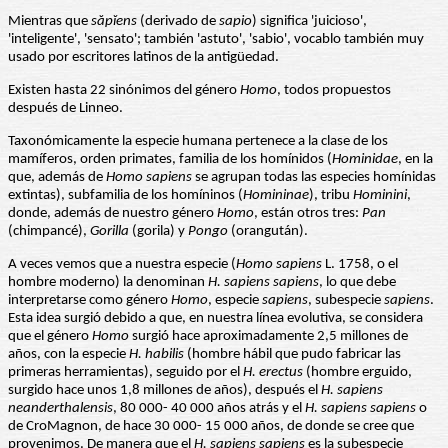
Mientras que
săpĭens
(derivado de
sapio
) significa 'juicioso',
'inteligente', 'sensato'; también 'astuto', 'sabio', vocablo también muy
usado por escritores latinos de la antigüedad.
Existen hasta 22 sinónimos del género
Homo
, todos propuestos
después de Linneo.
Taxonómicamente la especie humana pertenece a la clase de los
mamíferos, orden primates, familia de los homínidos (
Hominidae
, en la
que, además de
Homo sapiens
se agrupan todas las especies homínidas
extintas), subfamilia de los homíninos (
Homininae
), tribu
Hominini
,
donde, además de nuestro género
Homo
, están otros tres:
Pan
(chimpancé),
Gorilla
(gorila) y
Pongo
(orangután).
A veces vemos que a nuestra especie (
Homo sapiens
L. 1758, o el
hombre moderno) la denominan
H. sapiens sapiens
, lo que debe
interpretarse como género
Homo
, especie
sapiens
, subespecie
sapiens
.
Esta idea surgió debido a que, en nuestra línea evolutiva, se considera
que el género
Homo
surgió hace aproximadamente 2,5 millones de
años, con la especie
H. habilis
(hombre hábil que pudo fabricar las
primeras herramientas), seguido por el
H. erectus
(hombre erguido,
surgido hace unos 1,8 millones de años), después el
H. sapiens
neanderthalensis
, 80 000- 40 000 años atrás y el
H. sapiens sapiens
o
de CroMagnon, de hace 30 000- 15 000 años, de donde se cree que
provenimos. De manera que el
H. sapiens sapiens
es la subespecie