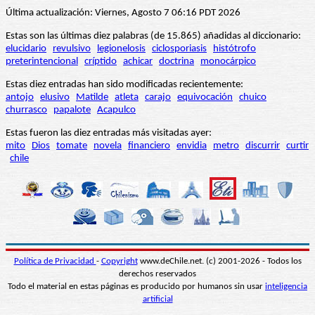
Última actualización: Viernes, Agosto 7 06:16 PDT 2026
Estas son las últimas diez palabras (de 15.865) añadidas al diccionario:
elucidario
revulsivo
legionelosis
ciclosporiasis
histótrofo
preterintencional
críptido
achicar
doctrina
monocárpico
Estas diez entradas han sido modificadas recientemente:
antojo
elusivo
Matilde
atleta
carajo
equivocación
chuico
churrasco
papalote
Acapulco
Estas fueron las diez entradas más visitadas ayer:
mito
Dios
tomate
novela
financiero
envidia
metro
discurrir
curtir
chile
Política de Privacidad
-
Copyright
www.deChile.net. (c) 2001-2026 - Todos los
derechos reservados
Todo el material en estas páginas es producido por humanos sin usar
inteligencia
artificial