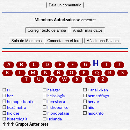
Miembros Autorizados
solamente:
H
A
B
C
D
E
F
G
I
J
K
L
M
N
Ñ
O
P
Q
R
S
T
U
V
W
X
Y
Z
❒
H
❒
halagar
❒
Hanal Pixan
❒
haz
❒
helcología
❒
hematófago
❒
hemopericardio
❒
heresiarca
❒
hervor
❒
hexámetro
❒
hidropónico
❒
hijo
❒
hioides
❒
hipnobátasis
❒
hipogrifo
❒
histerología
❒
Holanda
↑↑↑ Grupos Anteriores