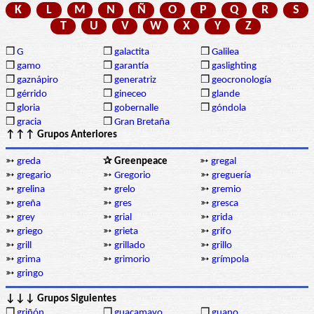
K
L
M
N
Ñ
O
P
Q
R
S
T
U
V
W
X
Y
Z
❒
G
❒
galactita
❒
Galilea
❒
gamo
❒
garantía
❒
gaslighting
❒
gaznápiro
❒
generatriz
❒
geocronología
❒
gérrido
❒
gineceo
❒
glande
❒
gloria
❒
gobernalle
❒
góndola
❒
gracia
❒
Gran Bretaña
↑↑↑ Grupos Anteriores
➳
greda
✰ Greenpeace
➳
gregal
➳
gregario
➳
Gregorio
➳
greguería
➳
grelina
➳
grelo
➳
gremio
➳
greña
➳
gres
➳
gresca
➳
grey
➳
grial
➳
grida
➳
griego
➳
grieta
➳
grifo
➳
grill
➳
grillado
➳
grillo
➳
grima
➳
grimorio
➳
grímpola
➳
gringo
↓↓↓ Grupos Siguientes
❒
griñón
❒
guacamayo
❒
guano