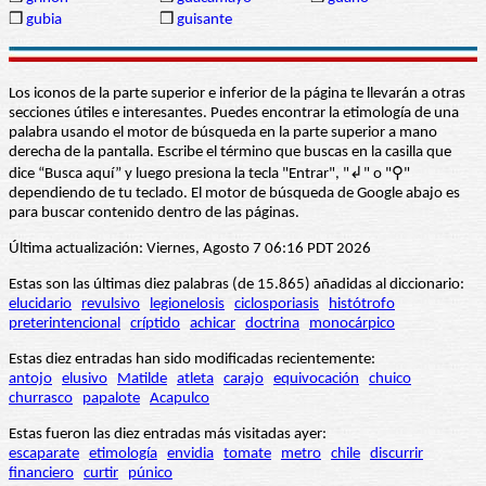
❒
gubia
❒
guisante
Los iconos de la parte superior e inferior de la página te llevarán a otras
secciones útiles e interesantes. Puedes encontrar la etimología de una
palabra usando el motor de búsqueda en la parte superior a mano
derecha de la pantalla. Escribe el término que buscas en la casilla que
dice “Busca aquí” y luego presiona la tecla "Entrar", "↲" o "⚲"
dependiendo de tu teclado. El motor de búsqueda de Google abajo es
para buscar contenido dentro de las páginas.
Última actualización: Viernes, Agosto 7 06:16 PDT 2026
Estas son las últimas diez palabras (de 15.865) añadidas al diccionario:
elucidario
revulsivo
legionelosis
ciclosporiasis
histótrofo
preterintencional
críptido
achicar
doctrina
monocárpico
Estas diez entradas han sido modificadas recientemente:
antojo
elusivo
Matilde
atleta
carajo
equivocación
chuico
churrasco
papalote
Acapulco
Estas fueron las diez entradas más visitadas ayer:
escaparate
etimología
envidia
tomate
metro
chile
discurrir
financiero
curtir
púnico