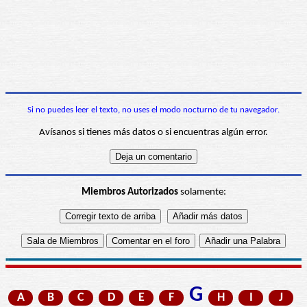
Si no puedes leer el texto, no uses el modo nocturno de tu navegador.
Avísanos si tienes más datos o si encuentras algún error.
Miembros Autorizados
solamente:
G
A
B
C
D
E
F
H
I
J