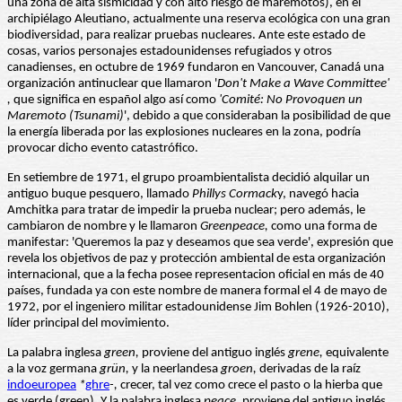
una zona de alta sismicidad y con alto riesgo de maremotos), en el
archipiélago Aleutiano, actualmente una reserva ecológica con una gran
biodiversidad, para realizar pruebas nucleares. Ante este estado de
cosas, varios personajes estadounidenses refugiados y otros
canadienses, en octubre de 1969 fundaron en Vancouver, Canadá una
organización antinuclear que llamaron '
Don't Make a Wave Committee'
,
que significa en español algo así como
'Comité: No Provoquen un
Maremoto (Tsunami)
', debido a que consideraban la posibilidad de que
la energía liberada por las explosiones nucleares en la zona, podría
provocar dicho evento catastrófico.
En setiembre de 1971, el grupo proambientalista decidió alquilar un
antiguo buque pesquero, llamado
Phillys Cormack
y, navegó hacia
Amchitka para tratar de impedir la prueba nuclear; pero además, le
cambiaron de nombre y le llamaron
Greenpeace,
como una forma de
manifestar: 'Queremos la paz y deseamos que sea verde', expresión que
revela los objetivos de paz y protección ambiental de esta organización
internacional, que a la fecha posee representacion oficial en más de 40
países, fundada ya con este nombre de manera formal el 4 de mayo de
1972, por el ingeniero militar estadounidense Jim Bohlen (1926-2010),
líder principal del movimiento.
La palabra inglesa
green,
proviene del antiguo inglés
grene,
equivalente
a la voz germana
grün,
y la neerlandesa
groen,
derivadas de la raíz
indoeuropea
*
ghre
-,
crecer, tal vez como crece el pasto o la hierba que
es verde (green). Y la palabra inglesa
peace,
proviene del antiguo inglés