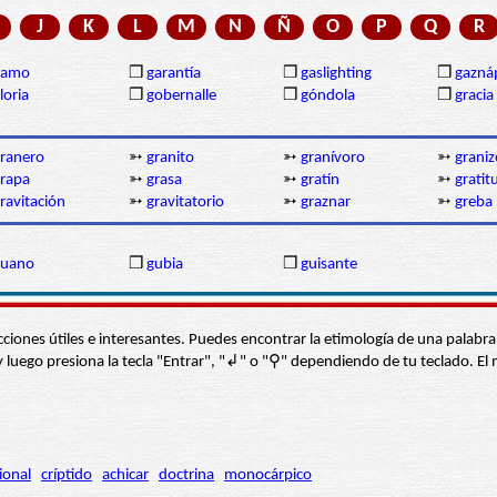
J
K
L
M
N
Ñ
O
P
Q
R
gamo
❒
garantía
❒
gaslighting
❒
gazná
loria
❒
gobernalle
❒
góndola
❒
gracia
ranero
➳
granito
➳
granívoro
➳
graniz
rapa
➳
grasa
➳
gratín
➳
gratit
ravitación
➳
gravitatorio
➳
graznar
➳
greba
guano
❒
gubia
❒
guisante
s secciones útiles e interesantes. Puedes encontrar la etimología de una pal
í” y luego presiona la tecla "Entrar", "↲" o "⚲" dependiendo de tu teclado.
ional
críptido
achicar
doctrina
monocárpico