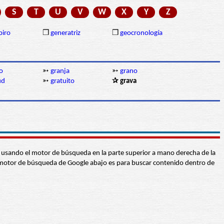
S
T
U
V
W
X
Y
Z
piro
❒
generatriz
❒
geocronología
o
➳
granja
➳
grano
ud
➳
gratuito
✰ grava
abra usando el motor de búsqueda en la parte superior a mano derecha de la
 El motor de búsqueda de Google abajo es para buscar contenido dentro de