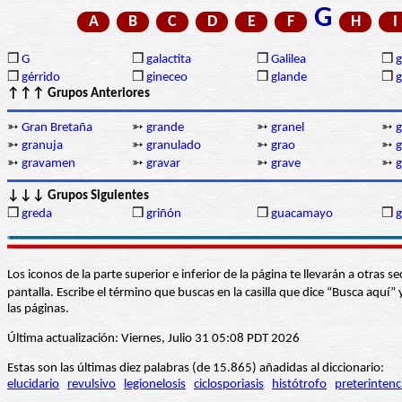
G
A
B
C
D
E
F
H
I
❒
G
❒
galactita
❒
Galilea
❒
❒
gérrido
❒
gineceo
❒
glande
❒
g
↑↑↑ Grupos Anteriores
➳
Gran Bretaña
➳
grande
➳
granel
➳
g
➳
granuja
➳
granulado
➳
grao
➳
g
➳
gravamen
➳
gravar
➳
grave
➳
g
↓↓↓ Grupos Siguientes
❒
greda
❒
griñón
❒
guacamayo
❒
Los iconos de la parte superior e inferior de la página te llevarán a otra
pantalla. Escribe el término que buscas en la casilla que dice “Busca aqu
las páginas.
Última actualización: Viernes, Julio 31 05:08 PDT 2026
Estas son las últimas diez palabras (de 15.865) añadidas al diccionario:
elucidario
revulsivo
legionelosis
ciclosporiasis
histótrofo
preterintenc