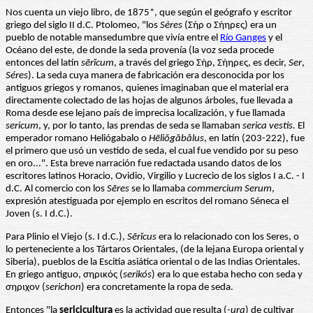
Nos cuenta un viejo libro, de 1875*, que según el geógrafo y escritor
griego del siglo II d.C. Ptolomeo, "los
Sères
(Σήρ o Σήηρες) era un
pueblo de notable mansedumbre que vivía entre el
Río Ganges
y el
Océano del este, de donde la seda provenía (la voz seda procede
entonces del latín
sērĭcum
, a través del griego Σήρ, Σήηρες, es decir,
Ser
,
Séres
). La seda cuya manera de fabricación era desconocida por los
antiguos griegos y romanos, quienes imaginaban que el material era
directamente colectado de las hojas de algunos árboles, fue llevada a
Roma desde ese lejano país de imprecisa localización, y fue llamada
sericum
, y, por lo tanto, las prendas de seda se llamaban
serica vestis.
El
emperador romano Heliógabalo o
Hēliŏgăbălus
, en latín (203-222), fue
el primero que usó un vestido de seda, el cual fue vendido por su peso
en oro...". Esta breve narración fue redactada usando datos de los
escritores latinos Horacio, Ovidio, Virgilio y Lucrecio de los siglos I a.C. - I
d.C. Al comercio con los
Sēres
se lo llamaba
commercium Serum
,
expresión atestiguada por ejemplo en escritos del romano Séneca el
Joven (s. I d.C.).
Para Plinio el Viejo (s. I d.C.),
Sērĭcus
era lo relacionado con los Seres, o
lo perteneciente a los Tártaros Orientales, (de la lejana Europa oriental y
Siberia), pueblos de la Escitia asiática oriental o de las Indias Orientales.
En griego antiguo, σηρικός (
serikós
) era lo que estaba hecho con seda y
σηριχον (
serichon
) era concretamente la ropa de seda.
Entonces "la
sericicultura
es la actividad que resulta (
-ura
) de cultivar