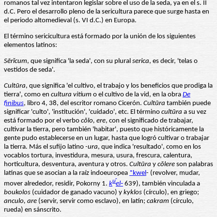
romanos tal vez intentaron legislar sobre el uso de la seda, ya en el s. II
d.C. Pero el desarrollo pleno de la sericultura parece que surge hasta en
el periodo altomedieval (s. VI d.C.) en Europa.
El término sericicultura está formado por la unión de los siguientes
elementos latinos:
Sērĭcum
, que significa 'la seda', con su plural
serica
, es decir, 'telas o
vestidos de seda'.
Cultūra
, que significa 'el cultivo, el trabajo y los beneficios que prodiga la
tierra', como en
cultura vitium
o el cultivo de la vid, en la obra
De
finibus
, libro 4, 38, del escritor romano Cicerón.
Cultūra
también puede
significar 'culto', 'institución', 'cuidado', etc. El término
cultūra
a su vez
está formado por el verbo
cŏlo, ere
, con el significado de trabajar,
cultivar la tierra, pero también 'habitar', puesto que históricamente la
gente pudo establecerse en un lugar, hasta que logró cultivar o trabajar
la tierra
.
Más el sufijo latino
-ura
, que indica 'resultado', como en los
vocablos tortura, investidura, mesura, usura, frescura, calentura,
horticultura, desventura, aventura y otros.
Cultūra
y
cŏlere
son palabras
latinas que se asocian a la raíz indoeuropea
*kwel
- (revolver, mudar,
u̯
mover alrededor, residir, Pokorny 1.
k
el‑
639), también vinculada a
boukolos
(cuidador de ganado vacuno) y
kyklos
(círculo), en griego;
anculo, are
(servir, servir como esclavo), en latín;
cakram
(círculo,
rueda) en sánscrito.