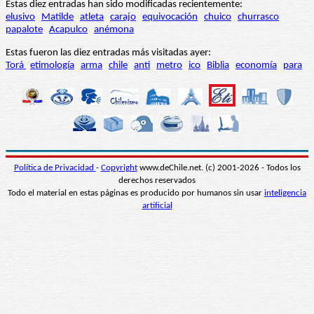
Estas diez entradas han sido modificadas recientemente:
elusivo
Matilde
atleta
carajo
equivocación
chuico
churrasco
papalote
Acapulco
anémona
Estas fueron las diez entradas más visitadas ayer:
Torá
etimología
arma
chile
anti
metro
ico
Biblia
economía
para
Política de Privacidad
-
Copyright
www.deChile.net. (c) 2001-2026 - Todos los
derechos reservados
Todo el material en estas páginas es producido por humanos sin usar
inteligencia
artificial