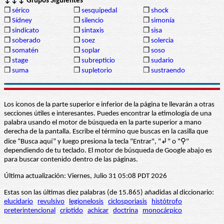
↓↓↓ Grupos Siguientes
❒
sérico
❒
sesquipedal
❒
shock
❒
Sídney
❒
silencio
❒
simonía
❒
sindicato
❒
sintaxis
❒
sisa
❒
soberado
❒
soez
❒
solercia
❒
somatén
❒
soplar
❒
soso
❒
stage
❒
subrepticio
❒
sudario
❒
suma
❒
supletorio
❒
sustraendo
Los iconos de la parte superior e inferior de la página te llevarán a otras
secciones útiles e interesantes. Puedes encontrar la etimología de una
palabra usando el motor de búsqueda en la parte superior a mano
derecha de la pantalla. Escribe el término que buscas en la casilla que
dice “Busca aquí” y luego presiona la tecla "Entrar", "↲" o "⚲"
dependiendo de tu teclado. El motor de búsqueda de Google abajo es
para buscar contenido dentro de las páginas.
Última actualización: Viernes, Julio 31 05:08 PDT 2026
Estas son las últimas diez palabras (de 15.865) añadidas al diccionario:
elucidario
revulsivo
legionelosis
ciclosporiasis
histótrofo
preterintencional
críptido
achicar
doctrina
monocárpico