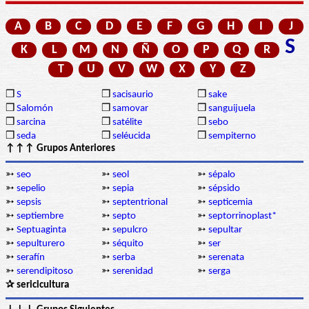
A
B
C
D
E
F
G
H
I
J
S
K
L
M
N
Ñ
O
P
Q
R
T
U
V
W
X
Y
Z
❒
S
❒
sacisaurio
❒
sake
❒
Salomón
❒
samovar
❒
sanguijuela
❒
sarcina
❒
satélite
❒
sebo
❒
seda
❒
seléucida
❒
sempiterno
↑↑↑ Grupos Anteriores
➳
seo
➳
seol
➳
sépalo
➳
sepelio
➳
sepia
➳
sépsido
➳
sepsis
➳
septentrional
➳
septicemia
➳
septiembre
➳
septo
➳
septorrinoplast*
➳
Septuaginta
➳
sepulcro
➳
sepultar
➳
sepulturero
➳
séquito
➳
ser
➳
serafín
➳
serba
➳
serenata
➳
serendipitoso
➳
serenidad
➳
serga
✰ sericicultura