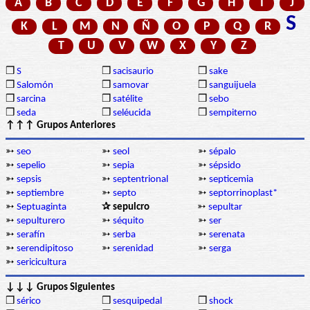
A
B
C
D
E
F
G
H
I
J
S
K
L
M
N
Ñ
O
P
Q
R
T
U
V
W
X
Y
Z
❒
S
❒
sacisaurio
❒
sake
❒
Salomón
❒
samovar
❒
sanguijuela
❒
sarcina
❒
satélite
❒
sebo
❒
seda
❒
seléucida
❒
sempiterno
↑↑↑ Grupos Anteriores
➳
seo
➳
seol
➳
sépalo
➳
sepelio
➳
sepia
➳
sépsido
➳
sepsis
➳
septentrional
➳
septicemia
➳
septiembre
➳
septo
➳
septorrinoplast*
➳
Septuaginta
✰ sepulcro
➳
sepultar
➳
sepulturero
➳
séquito
➳
ser
➳
serafín
➳
serba
➳
serenata
➳
serendipitoso
➳
serenidad
➳
serga
➳
sericicultura
↓↓↓ Grupos Siguientes
❒
sérico
❒
sesquipedal
❒
shock