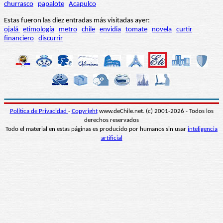
churrasco
papalote
Acapulco
Estas fueron las diez entradas más visitadas ayer:
ojalá
etimología
metro
chile
envidia
tomate
novela
curtir
financiero
discurrir
Política de Privacidad
-
Copyright
www.deChile.net. (c) 2001-2026 - Todos los
derechos reservados
Todo el material en estas páginas es producido por humanos sin usar
inteligencia
artificial