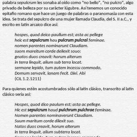
palabra
sepulcrum
les sonaba al oído como "no bello", "no pulcro", algo
privado de belleza por su carácter lúgubre. Así tenemos un conocido
epitafio romano que hace un juego de palabras o paranomasia con esta
idea. Se trata del sepulcro de una mujer llamada Claudia, del S. II a.C., y
escrito en latín arcaico dice así:
hospes, quod deico paullum est; asta ac pellege
heic est
sepulcrum
hau
pulcrum
pulcrai
feminae.
nomen parentes nominarunt Claudiam.
suom mareitum corde deilexit souo:
gnatos duos
creavit: horum alterum
in terra linquit, alium sub
terra locat.
sermone lepido, tum autem incessu
commodo,
Domum servavit, lanam fecit.
Dixi. Abi
(CIL 1.2.1211)
Para quienes estén acostumbrados sólo al latín clásico, transcrito al latín
clásico sería así:
Hospes, quod dico paulum est; asta ac pellege.
Hic est
sepulcrum
haud
pulchrum
pulchrae
feminae.
Nomen parentes nominaverunt Claudiam.
Suum maritum corde dilexit suo.
Natos duos
creavit, horum alterum
in terra linquit, alium sub
terra locat.