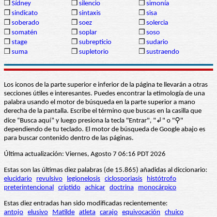
❒
Sídney
❒
silencio
❒
simonía
❒
sindicato
❒
sintaxis
❒
sisa
❒
soberado
❒
soez
❒
solercia
❒
somatén
❒
soplar
❒
soso
❒
stage
❒
subrepticio
❒
sudario
❒
suma
❒
supletorio
❒
sustraendo
Los iconos de la parte superior e inferior de la página te llevarán a otras
secciones útiles e interesantes. Puedes encontrar la etimología de una
palabra usando el motor de búsqueda en la parte superior a mano
derecha de la pantalla. Escribe el término que buscas en la casilla que
dice “Busca aquí” y luego presiona la tecla "Entrar", "↲" o "⚲"
dependiendo de tu teclado. El motor de búsqueda de Google abajo es
para buscar contenido dentro de las páginas.
Última actualización: Viernes, Agosto 7 06:16 PDT 2026
Estas son las últimas diez palabras (de 15.865) añadidas al diccionario:
elucidario
revulsivo
legionelosis
ciclosporiasis
histótrofo
preterintencional
críptido
achicar
doctrina
monocárpico
Estas diez entradas han sido modificadas recientemente:
antojo
elusivo
Matilde
atleta
carajo
equivocación
chuico