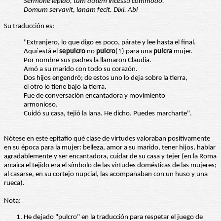
Sermone lepido, tum autem incessu
commodo.
Domum servavit, lanam fecit. Dixi. Abi
Su traducción es:
"Extranjero, lo que digo es poco, párate y lee hasta el final.
Aquí está el
sepulcro
no
pulcro
(1) para una
pulcra
mujer.
Por nombre sus padres la llamaron Claudia.
Amó a su marido con todo su corazón.
Dos hijos engendró; de estos uno lo deja sobre la tierra,
el otro lo tiene bajo la tierra.
Fue de conversación encantadora y movimiento
armonioso.
Cuidó su casa, tejió la lana. He dicho. Puedes marcharte".
Nótese en este epitafio qué clase de virtudes valoraban positivamente
en su época para la mujer: belleza, amor a su marido, tener hijos, hablar
agradablemente y ser encantadora, cuidar de su casa y tejer (en la Roma
arcaica el tejido era el símbolo de las virtudes domésticas de las mujeres;
al casarse, en su cortejo nupcial, las acompañaban con un huso y una
rueca).
Nota:
He dejado "pulcro" en la traducción para respetar el juego de