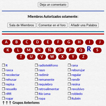
Miembros Autorizados solamente:
A
B
C
D
E
F
G
H
I
J
R
K
L
M
N
Ñ
O
P
Q
S
T
U
V
W
X
Y
Z
❒
R
❒
radioteléfono
❒
rana
❒
rasca
❒
rayo
❒
reburujar
❒
recolectar
❒
redimir
❒
regalar
❒
rehusar
❒
remanente
❒
rendir
❒
repisa
❒
requiebro
❒
resina
❒
resuello
❒
retroalimentar
❒
revulsivo
❒
rififi
❒
Río Lena
❒
robledo
❒
rogar
❒
ropa
❒
Rubén
↑↑↑ Grupos Anteriores