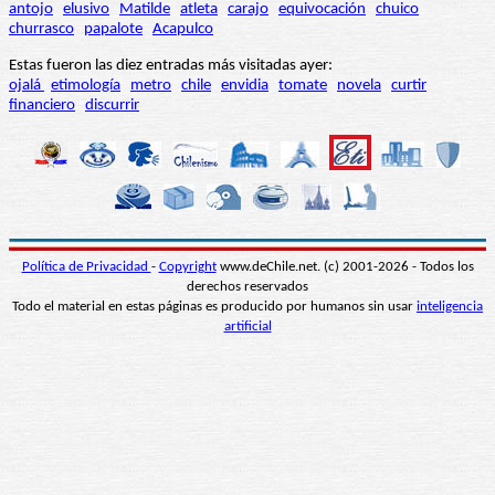
antojo
elusivo
Matilde
atleta
carajo
equivocación
chuico
churrasco
papalote
Acapulco
Estas fueron las diez entradas más visitadas ayer:
ojalá
etimología
metro
chile
envidia
tomate
novela
curtir
financiero
discurrir
Política de Privacidad
-
Copyright
www.deChile.net. (c) 2001-2026 - Todos los
derechos reservados
Todo el material en estas páginas es producido por humanos sin usar
inteligencia
artificial