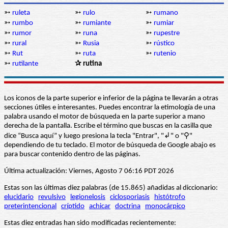
➳
ruleta
➳
rulo
➳
rumano
➳
rumbo
➳
rumiante
➳
rumiar
➳
rumor
➳
runa
➳
rupestre
➳
rural
➳
Rusia
➳
rústico
➳
Rut
➳
ruta
➳
rutenio
➳
rutilante
✰ rutina
Los iconos de la parte superior e inferior de la página te llevarán a otras
secciones útiles e interesantes. Puedes encontrar la etimología de una
palabra usando el motor de búsqueda en la parte superior a mano
derecha de la pantalla. Escribe el término que buscas en la casilla que
dice “Busca aquí” y luego presiona la tecla "Entrar", "↲" o "⚲"
dependiendo de tu teclado. El motor de búsqueda de Google abajo es
para buscar contenido dentro de las páginas.
Última actualización: Viernes, Agosto 7 06:16 PDT 2026
Estas son las últimas diez palabras (de 15.865) añadidas al diccionario:
elucidario
revulsivo
legionelosis
ciclosporiasis
histótrofo
preterintencional
críptido
achicar
doctrina
monocárpico
Estas diez entradas han sido modificadas recientemente: