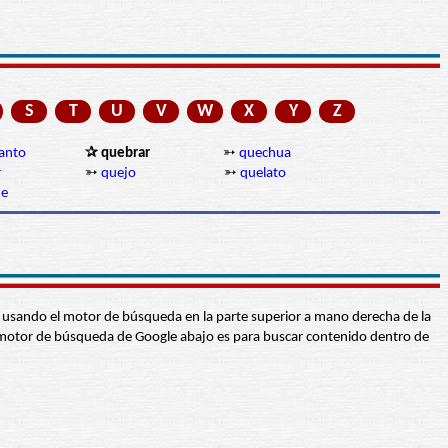
S
T
U
V
W
X
Y
Z
anto
✰ quebrar
➳
quechua
r
➳
quejo
➳
quelato
ue
abra usando el motor de búsqueda en la parte superior a mano derecha de la
 El motor de búsqueda de Google abajo es para buscar contenido dentro de