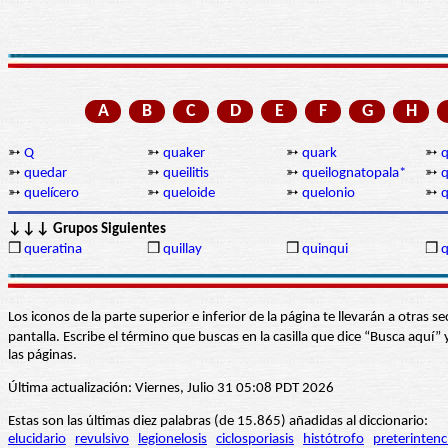
A
B
C
D
E
F
G
H
➳
Q
➳
quaker
➳
quark
➳
q
➳
quedar
➳
queilitis
➳
queilognatopala*
➳
➳
quelícero
➳
queloide
➳
quelonio
➳
q
↓↓↓ Grupos Siguientes
❒
queratina
❒
quillay
❒
quinqui
❒
q
Los iconos de la parte superior e inferior de la página te llevarán a otra
pantalla. Escribe el término que buscas en la casilla que dice “Busca aqu
las páginas.
Última actualización: Viernes, Julio 31 05:08 PDT 2026
Estas son las últimas diez palabras (de 15.865) añadidas al diccionario:
elucidario
revulsivo
legionelosis
ciclosporiasis
histótrofo
preterintenc