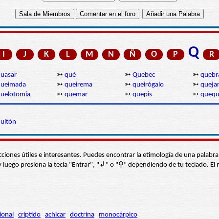
Q
I
J
K
L
M
N
Ñ
O
P
R
uasar
➳
qué
➳
Quebec
➳
quebr
queimada
➳
queirema
➳
queirógalo
➳
queja
uelotomía
➳
quemar
➳
quepis
➳
queq
uitón
s secciones útiles e interesantes. Puedes encontrar la etimología de una pal
í” y luego presiona la tecla "Entrar", "↲" o "⚲" dependiendo de tu teclado.
ional
críptido
achicar
doctrina
monocárpico