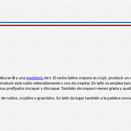
lica en
b
y una
metátesis
de
r
. El verbo latino
crepare
es crujir, producir un 
 producir este ruido reiteradamente y nos da crepitar. En latín se emplea ta
í sus prefijados increpar y discrepar. También de
crepare
vienen grieta y queb
 de ruidos, crujidos y graznidos. En latín da lugar también a la palabra
corv