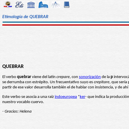
Etimología de QUEBRAR
QUEBRAR
El verbo
quebrar
viene del latín
crepare
, con
sonorización
de la
p
intervocá
se derrumba con estrépito. Un frecuentativo suyo es
crepitare
, que sería
partir de ese valor desarrolla también el de hablar con insistencia, y de ah
Este verbo se asocia a una raíz
indoeuropea
*
ker
- que indica la producción
nuestro vocablo cuervo.
- Gracias: Helena