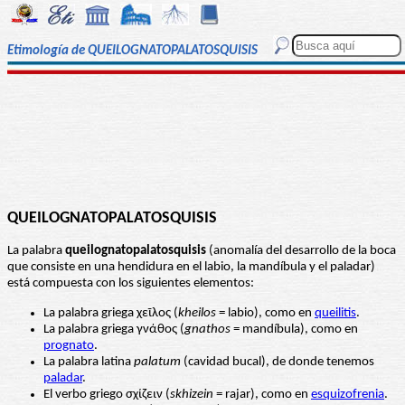
Etimología de QUEILOGNATOPALATOSQUISIS
QUEILOGNATOPALATOSQUISIS
La palabra
queilognatopalatosquisis
(anomalía del desarrollo de la boca
que consiste en una hendidura en el labio, la mandíbula y el paladar)
está compuesta con los siguientes elementos:
La palabra griega χεῖλος (
kheilos
= labio), como en
queilitis
.
La palabra griega γνάθος (
gnathos
= mandíbula), como en
prognato
.
La palabra latina
palatum
(cavidad bucal), de donde tenemos
paladar
.
El verbo griego σχίζειν (
skhizein
= rajar), como en
esquizofrenia
.