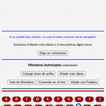
Si no puedes leer el texto, no uses el modo nocturno de tu navegador.
Avísanos si tienes más datos o si encuentras algún error.
Miembros Autorizados
solamente:
A
B
C
D
E
F
G
H
I
J