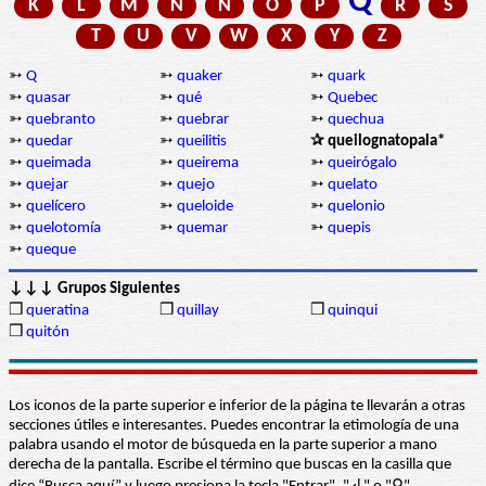
Q
K
L
M
N
Ñ
O
P
R
S
T
U
V
W
X
Y
Z
➳
Q
➳
quaker
➳
quark
➳
quasar
➳
qué
➳
Quebec
➳
quebranto
➳
quebrar
➳
quechua
➳
quedar
➳
queilitis
✰ queilognatopala*
➳
queimada
➳
queirema
➳
queirógalo
➳
quejar
➳
quejo
➳
quelato
➳
quelícero
➳
queloide
➳
quelonio
➳
quelotomía
➳
quemar
➳
quepis
➳
queque
↓↓↓ Grupos Siguientes
❒
queratina
❒
quillay
❒
quinqui
❒
quitón
Los iconos de la parte superior e inferior de la página te llevarán a otras
secciones útiles e interesantes. Puedes encontrar la etimología de una
palabra usando el motor de búsqueda en la parte superior a mano
derecha de la pantalla. Escribe el término que buscas en la casilla que