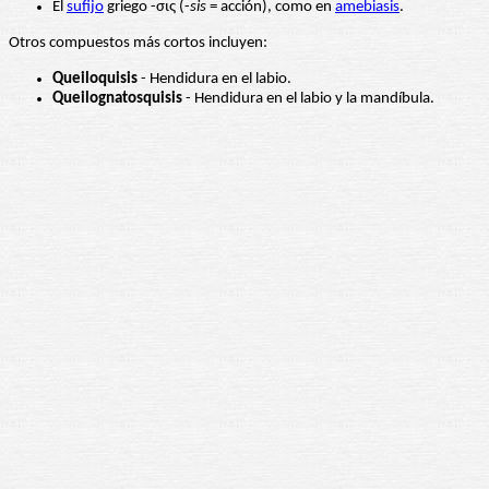
El
sufijo
griego -σις (-
sis
= acción), como en
amebiasis
.
Otros compuestos más cortos incluyen:
Queiloquisis
- Hendidura en el labio.
Queilognatosquisis
- Hendidura en el labio y la mandíbula.