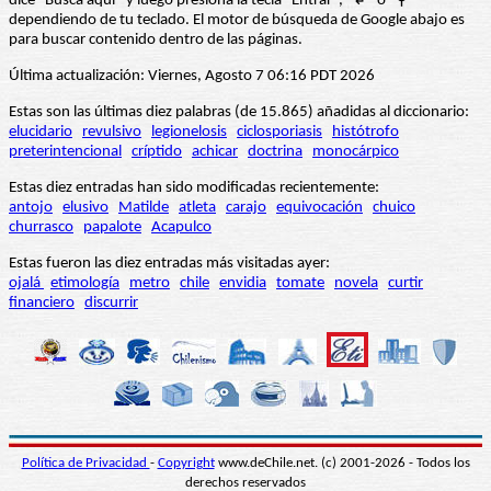
dice “Busca aquí” y luego presiona la tecla "Entrar", "↲" o "⚲"
dependiendo de tu teclado. El motor de búsqueda de Google abajo es
para buscar contenido dentro de las páginas.
Última actualización: Viernes, Agosto 7 06:16 PDT 2026
Estas son las últimas diez palabras (de 15.865) añadidas al diccionario:
elucidario
revulsivo
legionelosis
ciclosporiasis
histótrofo
preterintencional
críptido
achicar
doctrina
monocárpico
Estas diez entradas han sido modificadas recientemente:
antojo
elusivo
Matilde
atleta
carajo
equivocación
chuico
churrasco
papalote
Acapulco
Estas fueron las diez entradas más visitadas ayer:
ojalá
etimología
metro
chile
envidia
tomate
novela
curtir
financiero
discurrir
Política de Privacidad
-
Copyright
www.deChile.net. (c) 2001-2026 - Todos los
derechos reservados