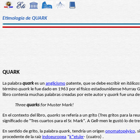
Etimología de QUARK
QUARK
La palabra
quark
es un
anglicismo
patente, que se debe escribir en
itálicas
término
quark
le fue dado en 1963 por el físico estadounidense Murray G
libro contenía muchas palabras creadas por este autor y
quark
fue una de 
Three
quarks
for Muster Mark!
En el contexto del libro,
quarks
se refería a un grito (Tres gritos para la 
significado de "Tres cuartos para el Sr. Mark". A Gell-men le gustó lo de t
En sentido de grito, la palabra
quark
, tendría un origen
onomatopéyico
, s
procedente de la raíz
indoeuropea
*
kʷetu̯er
- (cuatro) .