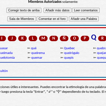
Miembros Autorizados
solamente:
Q
I
J
K
L
M
N
Ñ
O
P
R
uasar
➳
qué
➳
Quebec
➳
quebr
queimada
➳
queirema
➳
queirógalo
➳
queja
uelotomía
➳
quemar
➳
quepis
➳
queq
uitón
s secciones útiles e interesantes. Puedes encontrar la etimología de una pal
í” y luego presiona la tecla "Entrar", "↲" o "⚲" dependiendo de tu teclado.