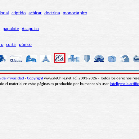
ional
críptido
achicar
doctrina
monocárpico
papalote
Acapulco
ro
curtir
púnico
ca de Privacidad
-
Copyright
www.deChile.net. (c) 2001-2026 - Todos los derechos res
do el material en estas páginas es producido por humanos sin usar
inteligencia artific