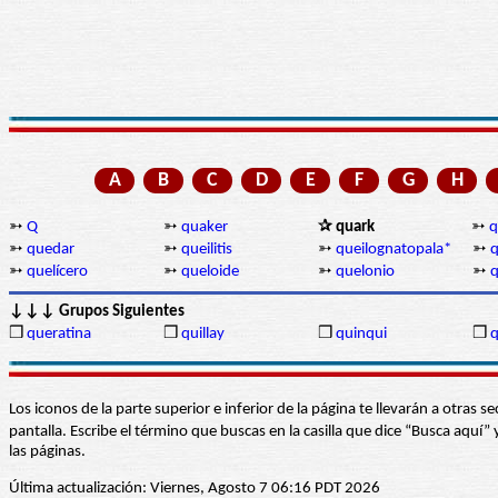
A
B
C
D
E
F
G
H
➳
Q
➳
quaker
✰ quark
➳
q
➳
quedar
➳
queilitis
➳
queilognatopala*
➳
➳
quelícero
➳
queloide
➳
quelonio
➳
q
↓↓↓ Grupos Siguientes
❒
queratina
❒
quillay
❒
quinqui
❒
q
Los iconos de la parte superior e inferior de la página te llevarán a otra
pantalla. Escribe el término que buscas en la casilla que dice “Busca aqu
las páginas.
Última actualización: Viernes, Agosto 7 06:16 PDT 2026