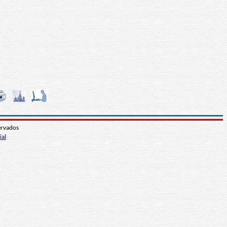
ervados
ial