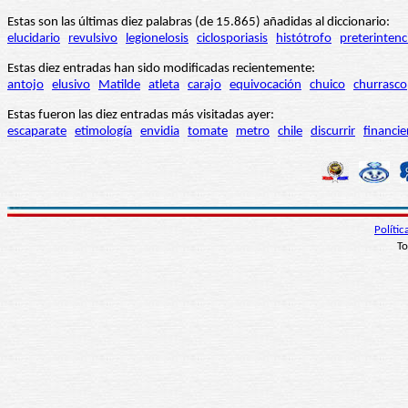
Estas son las últimas diez palabras (de 15.865) añadidas al diccionario:
elucidario
revulsivo
legionelosis
ciclosporiasis
histótrofo
preterintenc
Estas diez entradas han sido modificadas recientemente:
antojo
elusivo
Matilde
atleta
carajo
equivocación
chuico
churrasco
Estas fueron las diez entradas más visitadas ayer:
escaparate
etimología
envidia
tomate
metro
chile
discurrir
financie
Políti
To