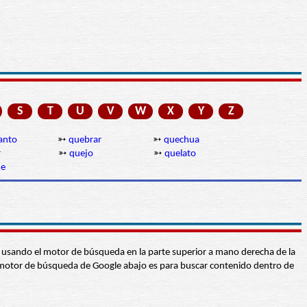
S
T
U
V
W
X
Y
Z
anto
➳
quebrar
➳
quechua
r
➳
quejo
➳
quelato
ue
abra usando el motor de búsqueda en la parte superior a mano derecha de la
 El motor de búsqueda de Google abajo es para buscar contenido dentro de