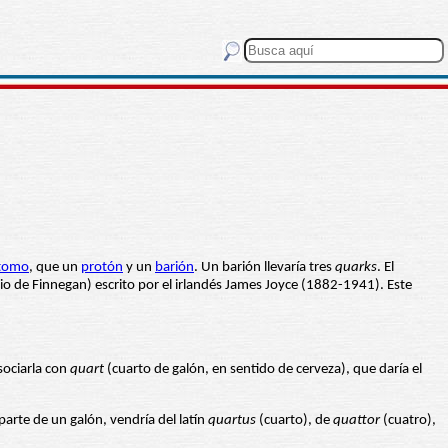
tomo
, que un
protón
y un
barión
. Un barión llevaría tres
quarks
. El
io de Finnegan) escrito por el irlandés James Joyce (1882-1941). Este
sociarla con
quart
(cuarto de galón, en sentido de cerveza), que daría el
parte de un galón, vendría del latín
quartus
(cuarto), de
quattor
(cuatro),