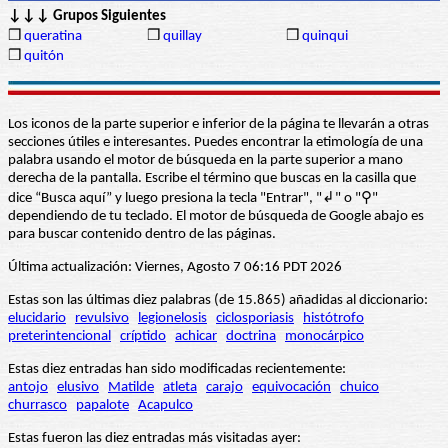
↓↓↓ Grupos Siguientes
❒
queratina
❒
quillay
❒
quinqui
❒
quitón
Los iconos de la parte superior e inferior de la página te llevarán a otras
secciones útiles e interesantes. Puedes encontrar la etimología de una
palabra usando el motor de búsqueda en la parte superior a mano
derecha de la pantalla. Escribe el término que buscas en la casilla que
dice “Busca aquí” y luego presiona la tecla "Entrar", "↲" o "⚲"
dependiendo de tu teclado. El motor de búsqueda de Google abajo es
para buscar contenido dentro de las páginas.
Última actualización: Viernes, Agosto 7 06:16 PDT 2026
Estas son las últimas diez palabras (de 15.865) añadidas al diccionario:
elucidario
revulsivo
legionelosis
ciclosporiasis
histótrofo
preterintencional
críptido
achicar
doctrina
monocárpico
Estas diez entradas han sido modificadas recientemente:
antojo
elusivo
Matilde
atleta
carajo
equivocación
chuico
churrasco
papalote
Acapulco
Estas fueron las diez entradas más visitadas ayer: