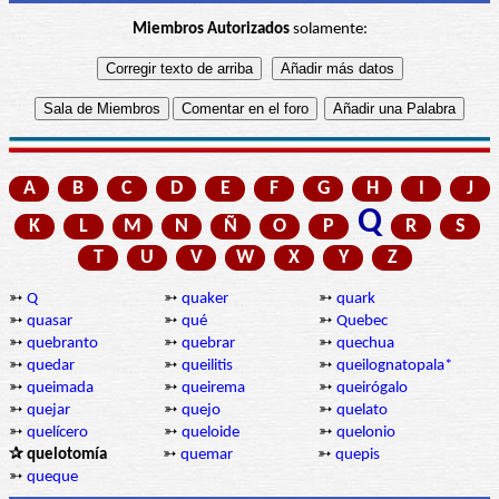
Miembros Autorizados
solamente:
A
B
C
D
E
F
G
H
I
J
Q
K
L
M
N
Ñ
O
P
R
S
T
U
V
W
X
Y
Z
➳
Q
➳
quaker
➳
quark
➳
quasar
➳
qué
➳
Quebec
➳
quebranto
➳
quebrar
➳
quechua
➳
quedar
➳
queilitis
➳
queilognatopala*
➳
queimada
➳
queirema
➳
queirógalo
➳
quejar
➳
quejo
➳
quelato
➳
quelícero
➳
queloide
➳
quelonio
✰ quelotomía
➳
quemar
➳
quepis
➳
queque