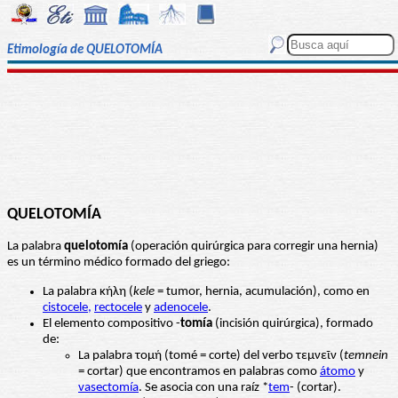
Etimología de QUELOTOMÍA
QUELOTOMÍA
La palabra
quelotomía
(operación quirúrgica para corregir una hernia)
es un término médico formado del griego:
La palabra κήλη (
kele
= tumor, hernia, acumulación), como en
cistocele,
rectocele
y
adenocele
.
El elemento compositivo -
tomía
(incisión quirúrgica), formado
de:
La palabra τομή (tomé = corte) del verbo τεμνεῖν (
temnein
= cortar) que encontramos en palabras como
átomo
y
vasectomía
. Se asocia con una raíz *
tem
- (cortar).