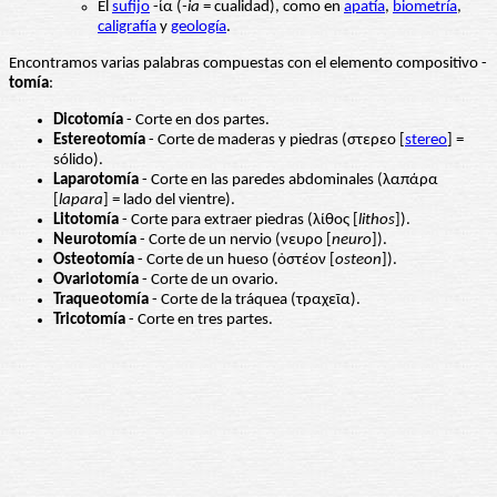
El
sufijo
-ία (
-ia
= cualidad), como en
apatía
,
biometría
,
caligrafía
y
geología
.
Encontramos varias palabras compuestas con el elemento compositivo -
tomía
:
Dicotomía
- Corte en dos partes.
Estereotomía
- Corte de maderas y piedras (στερεο [
stereo
] =
sólido).
Laparotomía
- Corte en las paredes abdominales (λαπάρα
[
lapara
] = lado del vientre).
Litotomía
- Corte para extraer piedras (λίθος [
lithos
]).
Neurotomía
- Corte de un nervio (νευρο [
neuro
]).
Osteotomía
- Corte de un hueso (ὀστέον [
osteon
]).
Ovariotomía
- Corte de un ovario.
Traqueotomía
- Corte de la tráquea (τραχεῖα).
Tricotomía
- Corte en tres partes.