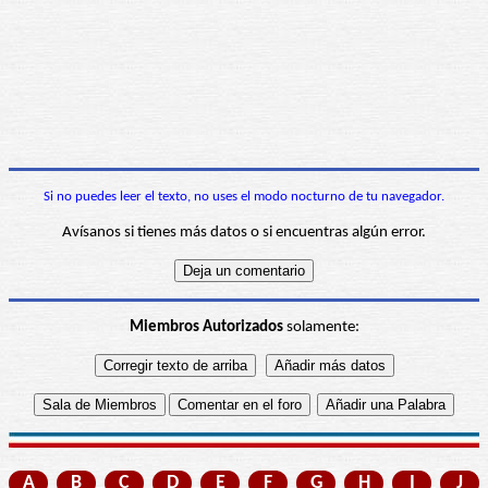
Si no puedes leer el texto, no uses el modo nocturno de tu navegador.
Avísanos si tienes más datos o si encuentras algún error.
Miembros Autorizados
solamente:
A
B
C
D
E
F
G
H
I
J