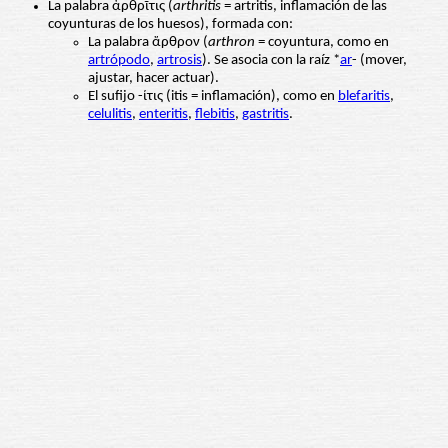
La palabra ἀρθρῖτις (
arthritis
= artritis, inflamación de las
coyunturas de los huesos), formada con:
La palabra ἄρθρον (
arthron
= coyuntura, como en
artrópodo
,
artrosis
). Se asocia con la raíz *
ar
- (mover,
ajustar, hacer actuar).
El sufijo -ίτις (itis = inflamación), como en
blefaritis
,
celulitis
,
enteritis
,
flebitis
,
gastritis
.