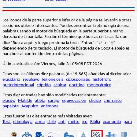
Los iconos de la parte superior e inferior de la página te llevarán a otras
secciones útiles e interesantes. Puedes encontrar la etimología de una
palabra usando el motor de búsqueda en la parte superior a mano
derecha de la pantalla. Escribe el término que buscas en la casilla que
dice “Busca aquí” y luego presiona la tecla "Entrar", "↲" o "⚲"
dependiendo de tu teclado. El motor de búsqueda de Google abajo es
para buscar contenido dentro de las páginas.
Última actualización: Viernes, Julio 31 05:08 PDT 2026
Estas son las últimas diez palabras (de 15.865) añadidas al diccionario:
elucidario
revulsivo
legionelosis
ciclosporiasis
histótrofo
preterintencional
críptido
achicar
doctrina
monocárpico
Estas diez entradas han sido modificadas recientemente:
elusivo
Matilde
atleta
carajo
equivocación
chuico
churrasco
papalote
Acapulco
anémona
Estas fueron las diez entradas más visitadas ayer:
Torá
etimología
arma
chile
anti
metro
ico
Biblia
economía
para