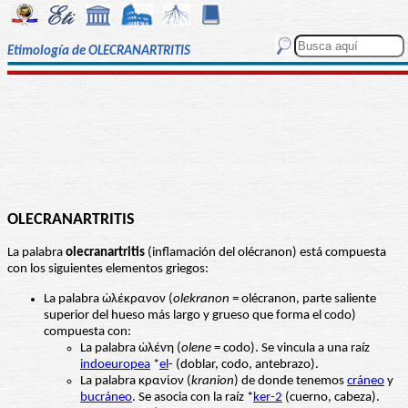
Etimología de OLECRANARTRITIS
OLECRANARTRITIS
La palabra
olecranartritis
(inflamación del olécranon) está compuesta
con los siguientes elementos griegos:
La palabra ὠλέκρανον (
olekranon
= olécranon, parte saliente
superior del hueso más largo y grueso que forma el codo)
compuesta con:
La palabra ὠλένη (
olene
= codo). Se vincula a una raíz
indoeuropea
*
el
- (doblar, codo, antebrazo).
La palabra κρανίον (
kranion
) de donde tenemos
cráneo
y
bucráneo
. Se asocia con la raíz *
ker-2
(cuerno, cabeza).