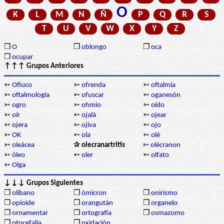
O
K
L
M
N
Ñ
P
Q
R
S
T
U
V
W
X
Y
Z
❒
O
❒
oblongo
❒
oca
❒
ocupar
↑↑↑ Grupos Anteriores
➳
Ofiuco
➳
ofrenda
➳
oftalmia
➳
oftalmología
➳
ofuscar
➳
oganesón
➳
ogro
➳
ohmio
➳
oído
➳
oír
➳
ojalá
➳
ojear
➳
ojera
➳
ojiva
➳
ojo
➳
OK
➳
ola
➳
olé
➳
oleácea
✰ olecranartritis
➳
olécranon
➳
óleo
➳
oler
➳
olfato
➳
Olga
↓↓↓ Grupos Siguientes
❒
olíbano
❒
ómicron
❒
onirismo
❒
opioide
❒
orangután
❒
organelo
❒
ornamentar
❒
ortografía
❒
osmazomo
❒
otocefalia
❒
oxidación