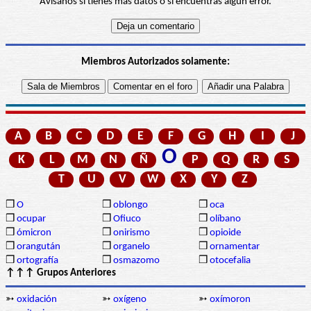
Avísanos si tienes más datos o si encuentras algún error.
Miembros Autorizados solamente:
A
B
C
D
E
F
G
H
I
J
O
K
L
M
N
Ñ
P
Q
R
S
T
U
V
W
X
Y
Z
❒
O
❒
oblongo
❒
oca
❒
ocupar
❒
Ofiuco
❒
olíbano
❒
ómicron
❒
onirismo
❒
opioide
❒
orangután
❒
organelo
❒
ornamentar
❒
ortografía
❒
osmazomo
❒
otocefalia
↑↑↑ Grupos Anteriores
➳
oxidación
➳
oxígeno
➳
oxímoron