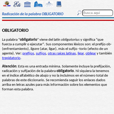
Radicación de la palabra OBLIGATORIO
OBLIGATORIO
La palabra "
obligatorio
" viene del latín
obligatorius
y significa "que
fuerza a cumplir o ejecutar". Sus componentes léxicos son: el prefijo ob-
(enfrentamiento),
ligare
(atar, ligar), más el sufijo -torio (efecto de un
agente). Ver:
prefijos
,
sufijos
,
otras raíces latinas
,
ligar
,
obligar
y también
trepidatorio
.
Atención
: Esta es una entrada mínima. Solamente incluye la prefijación,
radicación y sufijación de la palabra
obligatorio
. Ni siquiera la tenemos
en el índice alfabético de abajo y no la incluimos en el número total de
palabras de este diccionario. Se recomienda seguir los enlaces dados
arriba en letras azules para más información sobre los elementos que
forman esta palabra.