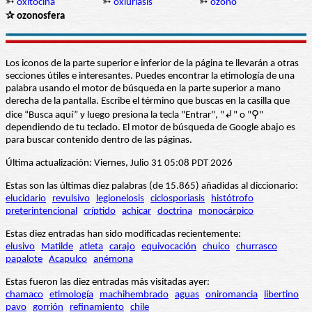
➳
oxitocina
➳
oxiuriasis
➳
ozono
✰ ozonosfera
Los iconos de la parte superior e inferior de la página te llevarán a otras
secciones útiles e interesantes. Puedes encontrar la etimología de una
palabra usando el motor de búsqueda en la parte superior a mano
derecha de la pantalla. Escribe el término que buscas en la casilla que
dice “Busca aquí” y luego presiona la tecla "Entrar", "↲" o "⚲"
dependiendo de tu teclado. El motor de búsqueda de Google abajo es
para buscar contenido dentro de las páginas.
Última actualización: Viernes, Julio 31 05:08 PDT 2026
Estas son las últimas diez palabras (de 15.865) añadidas al diccionario:
elucidario
revulsivo
legionelosis
ciclosporiasis
histótrofo
preterintencional
críptido
achicar
doctrina
monocárpico
Estas diez entradas han sido modificadas recientemente:
elusivo
Matilde
atleta
carajo
equivocación
chuico
churrasco
papalote
Acapulco
anémona
Estas fueron las diez entradas más visitadas ayer:
chamaco
etimología
machihembrado
aguas
oniromancia
libertino
pavo
gorrión
refinamiento
chile