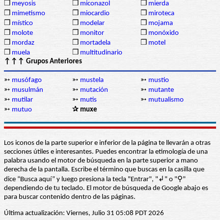
❒
meyosis
❒
miconazol
❒
mierda
❒
mimetismo
❒
miocardio
❒
miroteca
❒
místico
❒
modelar
❒
mojama
❒
molote
❒
monitor
❒
monóxido
❒
mordaz
❒
mortadela
❒
motel
❒
muela
❒
multitudinario
↑↑↑ Grupos Anteriores
➳
musófago
➳
mustela
➳
mustio
➳
musulmán
➳
mutación
➳
mutante
➳
mutilar
➳
mutis
➳
mutualismo
➳
mutuo
✰ muxe
Los iconos de la parte superior e inferior de la página te llevarán a otras
secciones útiles e interesantes. Puedes encontrar la etimología de una
palabra usando el motor de búsqueda en la parte superior a mano
derecha de la pantalla. Escribe el término que buscas en la casilla que
dice “Busca aquí” y luego presiona la tecla "Entrar", "↲" o "⚲"
dependiendo de tu teclado. El motor de búsqueda de Google abajo es
para buscar contenido dentro de las páginas.
Última actualización: Viernes, Julio 31 05:08 PDT 2026