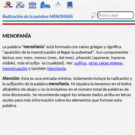
Radicación de la palabra MENOFANÍA
MENOFANÍA
La palabra "
menofanía
" está formada con raíces griegas y significa
"aparición de la menstruación al llegar la pubertad". Sus componentes
léxicos son:
men, menos
(mes, del mes),
phanein
(aparecer, hacerse
visible), más el sufijo -ia (cualidad). Ver:
sufijos
,
otras raíces griegas
,
menstruación
y también
hierofanía
.
Atención
: Esta es una entrada mínima. Solamente incluye la radicación y
la sufijación de la palabra
menofanía
. Ni siquiera la tenemos en el índice
alfabético de abajo y no la incluimos en el número total de palabras de
este diccionario. Se recomienda seguir los enlaces dados arriba en letras
azules para más información sobre los elementos que forman esta
palabra.