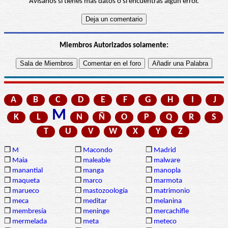
Avísanos si tienes más datos o si encuentras algún error.
Miembros Autorizados solamente:
A
B
C
D
E
F
G
H
I
J
M
K
L
N
Ñ
O
P
Q
R
S
T
U
V
W
X
Y
Z
❒
M
❒
Macondo
❒
Madrid
❒
Maia
❒
maleable
❒
malware
❒
manantial
❒
manga
❒
manopla
❒
maqueta
❒
marco
❒
marmota
❒
marueco
❒
mastozoología
❒
matrimonio
❒
meca
❒
meditar
❒
melanina
❒
membresía
❒
meninge
❒
mercachifle
❒
mermelada
❒
meta
❒
meteco