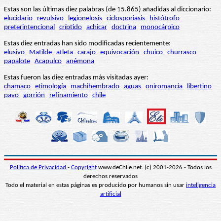
Estas son las últimas diez palabras (de 15.865) añadidas al diccionario:
elucidario
revulsivo
legionelosis
ciclosporiasis
histótrofo
preterintencional
críptido
achicar
doctrina
monocárpico
Estas diez entradas han sido modificadas recientemente:
elusivo
Matilde
atleta
carajo
equivocación
chuico
churrasco
papalote
Acapulco
anémona
Estas fueron las diez entradas más visitadas ayer:
chamaco
etimología
machihembrado
aguas
oniromancia
libertino
pavo
gorrión
refinamiento
chile
Política de Privacidad
-
Copyright
www.deChile.net. (c) 2001-2026 - Todos los
derechos reservados
Todo el material en estas páginas es producido por humanos sin usar
inteligencia
artificial