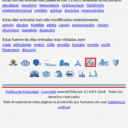
Estas son las últimas diez palabras (de 15.865) añadidas al diccionario:
elucidario
revulsivo
legionelosis
ciclosporiasis
histótrofo
preterintencional
críptido
achicar
doctrina
monocárpico
Estas diez entradas han sido modificadas recientemente:
antojo
elusivo
Matilde
atleta
carajo
equivocación
chuico
churrasco
papalote
Acapulco
Estas fueron las diez entradas más visitadas ayer:
ojalá
etimología
metro
chile
envidia
tomate
novela
curtir
financiero
discurrir
Política de Privacidad
-
Copyright
www.deChile.net. (c) 2001-2026 - Todos los
derechos reservados
Todo el material en estas páginas es producido por humanos sin usar
inteligencia
artificial