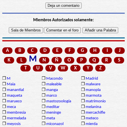
Miembros Autorizados solamente:
A
B
C
D
E
F
G
H
I
J
M
K
L
N
Ñ
O
P
Q
R
S
T
U
V
W
X
Y
Z
❒
M
❒
Macondo
❒
Madrid
❒
Maia
❒
maleable
❒
malware
❒
manantial
❒
manga
❒
manopla
❒
maqueta
❒
marco
❒
marmota
❒
marueco
❒
mastozoología
❒
matrimonio
❒
meca
❒
meditar
❒
melanina
❒
membresía
❒
meninge
❒
mercachifle
❒
mermelada
❒
meta
❒
meteco
❒
meyosis
❒
miconazol
❒
mierda