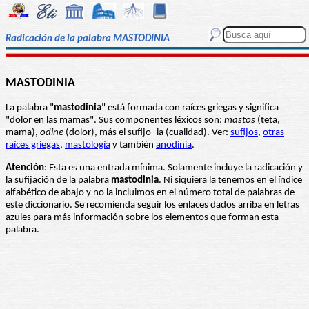
Radicación de la palabra MASTODINIA
MASTODINIA
La palabra "
mastodinia
" está formada con raíces griegas y significa
"dolor en las mamas". Sus componentes léxicos son:
mastos
(teta,
mama),
odine
(dolor), más el sufijo -ia (cualidad). Ver:
sufijos
,
otras
raíces griegas
,
mastología
y también
anodinia
.
Atención
: Esta es una entrada mínima. Solamente incluye la radicación y
la sufijación de la palabra
mastodinia
. Ni siquiera la tenemos en el índice
alfabético de abajo y no la incluimos en el número total de palabras de
este diccionario. Se recomienda seguir los enlaces dados arriba en letras
azules para más información sobre los elementos que forman esta
palabra.