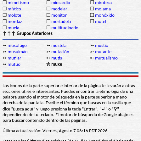
❒
mimetismo
❒
miocardio
❒
miroteca
❒
místico
❒
modelar
❒
mojama
❒
molote
❒
monitor
❒
monóxido
❒
mordaz
❒
mortadela
❒
motel
❒
muela
❒
multitudinario
↑↑↑ Grupos Anteriores
➳
musófago
➳
mustela
➳
mustio
➳
musulmán
➳
mutación
➳
mutante
➳
mutilar
➳
mutis
➳
mutualismo
➳
mutuo
✰ muxe
Los iconos de la parte superior e inferior de la página te llevarán a otras
secciones útiles e interesantes. Puedes encontrar la etimología de una
palabra usando el motor de búsqueda en la parte superior a mano
derecha de la pantalla. Escribe el término que buscas en la casilla que
dice “Busca aquí” y luego presiona la tecla "Entrar", "↲" o "⚲"
dependiendo de tu teclado. El motor de búsqueda de Google abajo es
para buscar contenido dentro de las páginas.
Última actualización: Viernes, Agosto 7 06:16 PDT 2026