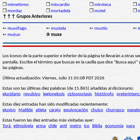
❒
mimetismo
❒
miocardio
❒
miroteca
❒
m
❒
mordaz
❒
mortadela
❒
motel
❒
↑↑↑ Grupos Anteriores
➳
musófago
➳
mustela
➳
mustio
➳
➳
mutuo
✰ muxe
Los iconos de la parte superior e inferior de la página te llevarán a otra
pantalla. Escribe el término que buscas en la casilla que dice “Busca aqu
las páginas.
Última actualización: Viernes, Julio 31 05:08 PDT 2026
Estas son las últimas diez palabras (de 15.865) añadidas al diccionario:
elucidario
revulsivo
legionelosis
ciclosporiasis
histótrofo
preterintenc
Estas diez entradas han sido modificadas recientemente:
elusivo
Matilde
atleta
carajo
equivocación
chuico
churrasco
papalo
Estas fueron las diez entradas más visitadas ayer:
Torá
etimología
arma
chile
anti
metro
ico
Biblia
economía
para