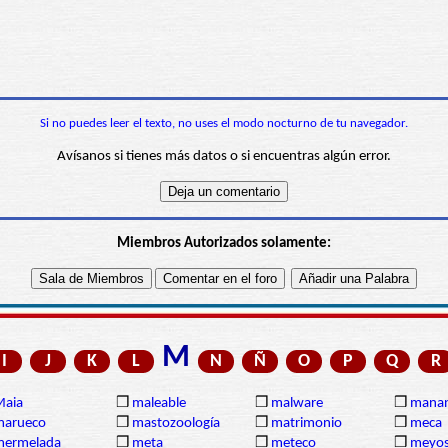
Si no puedes leer el texto, no uses el modo nocturno de tu navegador.
Avísanos si tienes más datos o si encuentras algún error.
Miembros Autorizados solamente:
M
I
J
K
L
N
Ñ
O
P
Q
R
Maia
❒
maleable
❒
malware
❒
manan
marueco
❒
mastozoología
❒
matrimonio
❒
meca
mermelada
❒
meta
❒
meteco
❒
meyos