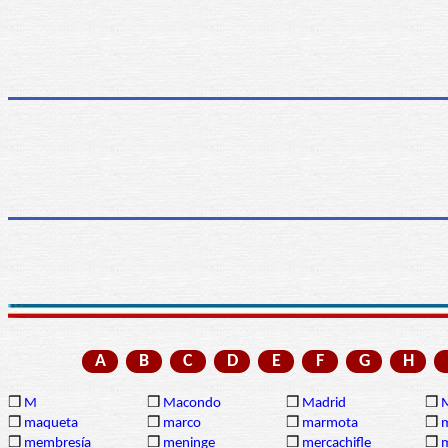
A
B
C
D
E
F
G
H
❒
M
❒
Macondo
❒
Madrid
❒
❒
maqueta
❒
marco
❒
marmota
❒
❒
membresía
❒
meninge
❒
mercachifle
❒