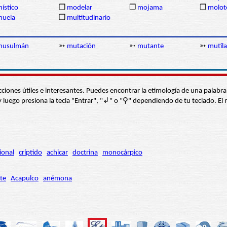
ístico
❒
modelar
❒
mojama
❒
molot
muela
❒
multitudinario
musulmán
➳
mutación
➳
mutante
➳
mutila
s secciones útiles e interesantes. Puedes encontrar la etimología de una pal
í” y luego presiona la tecla "Entrar", "↲" o "⚲" dependiendo de tu teclado.
ional
críptido
achicar
doctrina
monocárpico
te
Acapulco
anémona