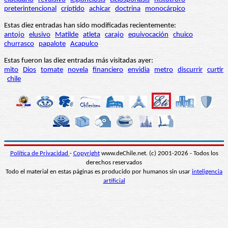
preterintencional
críptido
achicar
doctrina
monocárpico
Estas diez entradas han sido modificadas recientemente:
antojo
elusivo
Matilde
atleta
carajo
equivocación
chuico
churrasco
papalote
Acapulco
Estas fueron las diez entradas más visitadas ayer:
mito
Dios
tomate
novela
financiero
envidia
metro
discurrir
curtir
chile
Política de Privacidad
-
Copyright
www.deChile.net. (c) 2001-2026 - Todos los
derechos reservados
Todo el material en estas páginas es producido por humanos sin usar
inteligencia
artificial