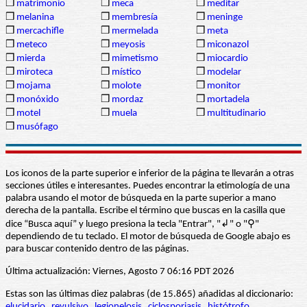
❒
matrimonio
❒
meca
❒
meditar
❒
melanina
❒
membresía
❒
meninge
❒
mercachifle
❒
mermelada
❒
meta
❒
meteco
❒
meyosis
❒
miconazol
❒
mierda
❒
mimetismo
❒
miocardio
❒
miroteca
❒
místico
❒
modelar
❒
mojama
❒
molote
❒
monitor
❒
monóxido
❒
mordaz
❒
mortadela
❒
motel
❒
muela
❒
multitudinario
❒
musófago
Los iconos de la parte superior e inferior de la página te llevarán a otras
secciones útiles e interesantes. Puedes encontrar la etimología de una
palabra usando el motor de búsqueda en la parte superior a mano
derecha de la pantalla. Escribe el término que buscas en la casilla que
dice “Busca aquí” y luego presiona la tecla "Entrar", "↲" o "⚲"
dependiendo de tu teclado. El motor de búsqueda de Google abajo es
para buscar contenido dentro de las páginas.
Última actualización: Viernes, Agosto 7 06:16 PDT 2026
Estas son las últimas diez palabras (de 15.865) añadidas al diccionario:
elucidario
revulsivo
legionelosis
ciclosporiasis
histótrofo