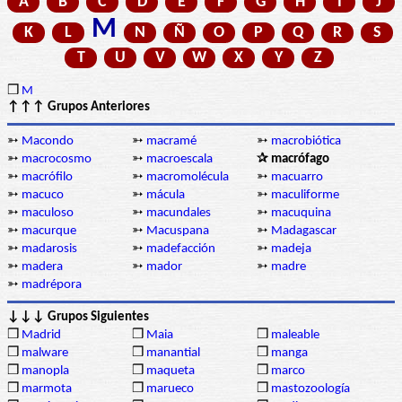
A
B
C
D
E
F
G
H
I
J
M
K
L
N
Ñ
O
P
Q
R
S
T
U
V
W
X
Y
Z
❒
M
↑↑↑ Grupos Anteriores
➳
Macondo
➳
macramé
➳
macrobiótica
➳
macrocosmo
➳
macroescala
✰ macrófago
➳
macrófilo
➳
macromolécula
➳
macuarro
➳
macuco
➳
mácula
➳
maculiforme
➳
maculoso
➳
macundales
➳
macuquina
➳
macurque
➳
Macuspana
➳
Madagascar
➳
madarosis
➳
madefacción
➳
madeja
➳
madera
➳
mador
➳
madre
➳
madrépora
↓↓↓ Grupos Siguientes
❒
Madrid
❒
Maia
❒
maleable
❒
malware
❒
manantial
❒
manga
❒
manopla
❒
maqueta
❒
marco
❒
marmota
❒
marueco
❒
mastozoología