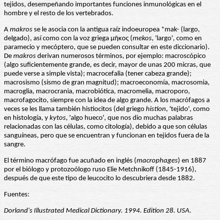
tejidos, desempeñando importantes funciones inmunológicas en el
hombre y el resto de los vertebrados.
A
makros
se le asocia con la antigua raíz indoeuropea *mak- (largo,
delgado), así como con la voz griega μῆκος (
mekos
, 'largo', como en
paramecio y mecóptero, que se pueden consultar en este diccionario).
De
makros
derivan numerosos términos, por ejemplo: macroscópico
(algo suficientemente grande, es decir, mayor de unas 200 micras, que
puede verse a simple vista); macrocefalia (tener cabeza grande);
macrosismo (sismo de gran magnitud); macroeconomía, macrosomia,
macroglia, macrocrania, macrobiótica, macromelia, macroporo,
macrofagocito, siempre con la idea de algo grande. A los macrófagos a
veces se les llama también histiocitos (del griego
histion
, 'tejido', como
en histología, y
kytos
, 'algo hueco', que nos dio muchas palabras
relacionadas con las células, como citología), debido a que son células
sanguíneas, pero que se encuentran y funcionan en tejidos fuera de la
sangre.
El término macrófago fue acuñado en inglés (
macrophages
) en 1887
por el biólogo y protozoólogo ruso Elie Metchnikoff (1845-1916),
después de que este tipo de leucocito lo descubriera desde 1882.
Fuentes:
Dorland's Illustrated Medical Dictionary. 1994. Edition 28. USA.