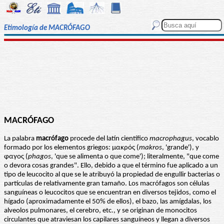
Etimología de MACRÓFAGO
MACRÓFAGO
La palabra
macrófago
procede del latín científico
macrophagus
, vocablo
formado por los elementos griegos: μακρός (
makros
, 'grande'), y
φαγος (
phagos
, 'que se alimenta o que come'); literalmente, "que come
o devora cosas grandes". Ello, debido a que el término fue aplicado a un
tipo de leucocito al que se le atribuyó la propiedad de engullir bacterias o
partículas de relativamente gran tamaño. Los macrófagos son células
sanguíneas o leucocitos que se encuentran en diversos tejidos, como el
hígado (aproximadamente el 50% de ellos), el bazo, las amígdalas, los
alveolos pulmonares, el cerebro, etc., y se originan de monocitos
circulantes que atraviesan los capilares sanguíneos y llegan a diversos