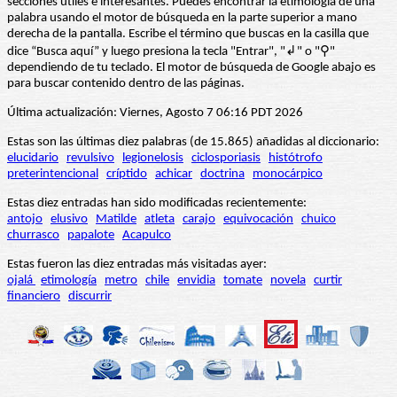
secciones útiles e interesantes. Puedes encontrar la etimología de una
palabra usando el motor de búsqueda en la parte superior a mano
derecha de la pantalla. Escribe el término que buscas en la casilla que
dice “Busca aquí” y luego presiona la tecla "Entrar", "↲" o "⚲"
dependiendo de tu teclado. El motor de búsqueda de Google abajo es
para buscar contenido dentro de las páginas.
Última actualización: Viernes, Agosto 7 06:16 PDT 2026
Estas son las últimas diez palabras (de 15.865) añadidas al diccionario:
elucidario
revulsivo
legionelosis
ciclosporiasis
histótrofo
preterintencional
críptido
achicar
doctrina
monocárpico
Estas diez entradas han sido modificadas recientemente:
antojo
elusivo
Matilde
atleta
carajo
equivocación
chuico
churrasco
papalote
Acapulco
Estas fueron las diez entradas más visitadas ayer:
ojalá
etimología
metro
chile
envidia
tomate
novela
curtir
financiero
discurrir