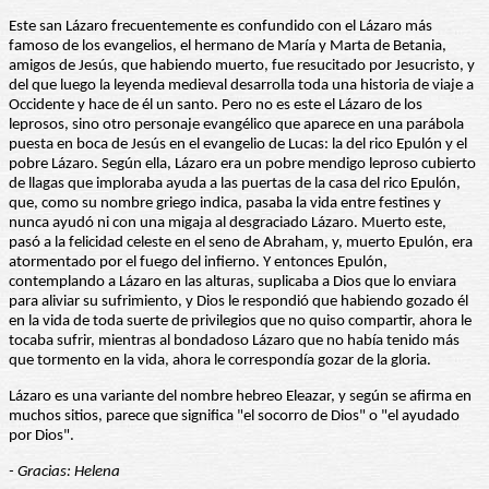
Este san Lázaro frecuentemente es confundido con el Lázaro más
famoso de los evangelios, el hermano de María y Marta de Betania,
amigos de Jesús, que habiendo muerto, fue resucitado por Jesucristo, y
del que luego la leyenda medieval desarrolla toda una historia de viaje a
Occidente y hace de él un santo. Pero no es este el Lázaro de los
leprosos, sino otro personaje evangélico que aparece en una parábola
puesta en boca de Jesús en el evangelio de Lucas: la del rico Epulón y el
pobre Lázaro. Según ella, Lázaro era un pobre mendigo leproso cubierto
de llagas que imploraba ayuda a las puertas de la casa del rico Epulón,
que, como su nombre griego indica, pasaba la vida entre festines y
nunca ayudó ni con una migaja al desgraciado Lázaro. Muerto este,
pasó a la felicidad celeste en el seno de Abraham, y, muerto Epulón, era
atormentado por el fuego del infierno. Y entonces Epulón,
contemplando a Lázaro en las alturas, suplicaba a Dios que lo enviara
para aliviar su sufrimiento, y Dios le respondió que habiendo gozado él
en la vida de toda suerte de privilegios que no quiso compartir, ahora le
tocaba sufrir, mientras al bondadoso Lázaro que no había tenido más
que tormento en la vida, ahora le correspondía gozar de la gloria.
Lázaro es una variante del nombre hebreo Eleazar, y según se afirma en
muchos sitios, parece que significa "el socorro de Dios" o "el ayudado
por Dios".
- Gracias: Helena