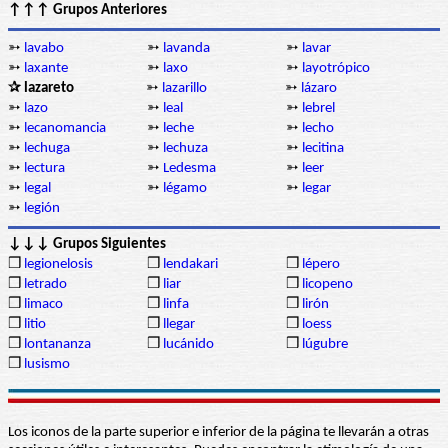
↑↑↑ Grupos Anteriores
➳
lavabo
➳
lavanda
➳
lavar
➳
laxante
➳
laxo
➳
layotrópico
✰ lazareto
➳
lazarillo
➳
lázaro
➳
lazo
➳
leal
➳
lebrel
➳
lecanomancia
➳
leche
➳
lecho
➳
lechuga
➳
lechuza
➳
lecitina
➳
lectura
➳
Ledesma
➳
leer
➳
legal
➳
légamo
➳
legar
➳
legión
↓↓↓ Grupos Siguientes
❒
legionelosis
❒
lendakari
❒
lépero
❒
letrado
❒
liar
❒
licopeno
❒
limaco
❒
linfa
❒
lirón
❒
litio
❒
llegar
❒
loess
❒
lontananza
❒
lucánido
❒
lúgubre
❒
lusismo
Los iconos de la parte superior e inferior de la página te llevarán a otras