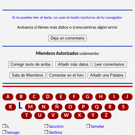
Si no puedes leer el texto, no uses el modo nocturno de tu navegador.
Avísanos si tienes más datos o si encuentras algún error.
Miembros Autorizados
solamente:
A
B
C
D
E
F
G
H
I
J
L
K
M
N
Ñ
O
P
Q
R
S
T
U
V
W
X
Y
Z
❒
L
❒
lacustre
❒
lamelar
❒
lanugo
❒
lástima