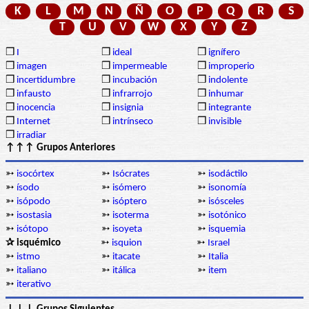
K
L
M
N
Ñ
O
P
Q
R
S
T
U
V
W
X
Y
Z
❒
I
❒
ideal
❒
ignífero
❒
imagen
❒
impermeable
❒
improperio
❒
incertidumbre
❒
incubación
❒
indolente
❒
infausto
❒
infrarrojo
❒
inhumar
❒
inocencia
❒
insignia
❒
integrante
❒
Internet
❒
intrínseco
❒
invisible
❒
irradiar
↑↑↑ Grupos Anteriores
➳
isocórtex
➳
Isócrates
➳
isodáctilo
➳
ísodo
➳
isómero
➳
isonomía
➳
isópodo
➳
isóptero
➳
isósceles
➳
isostasia
➳
isoterma
➳
isotónico
➳
isótopo
➳
isoyeta
➳
isquemia
✰ isquémico
➳
isquion
➳
Israel
➳
istmo
➳
itacate
➳
Italia
➳
italiano
➳
itálica
➳
item
➳
iterativo