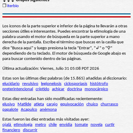
↓↓↓ Grupos Siguientes
❒
iterbio
Los iconos de la parte superior e inferior de la página te llevarán a otras
secciones útiles e interesantes. Puedes encontrar la etimología de una
palabra usando el motor de búsqueda en la parte superior a mano
derecha de la pantalla. Escribe el término que buscas en la casilla que
dice “Busca aquí” y luego presiona la tecla "Entrar", "↲" o "⚲"
dependiendo de tu teclado. El motor de búsqueda de Google abajo es
para buscar contenido dentro de las páginas.
Última actualización: Viernes, Julio 31 05:08 PDT 2026
Estas son las últimas diez palabras (de 15.865) añadidas al diccionario:
elucidario
revulsivo
legionelosis
ciclosporiasis
histótrofo
preterintencional
críptido
achicar
doctrina
monocárpico
Estas diez entradas han sido modificadas recientemente:
elusivo
Matilde
atleta
carajo
equivocación
chuico
churrasco
papalote
Acapulco
anémona
Estas fueron las diez entradas más visitadas ayer:
ojalá
etimología
metro
chile
envidia
tomate
novela
curtir
financiero
discurrir