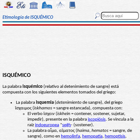
Etimología de ISQUÉMICO
ISQUÉMICO
La palabra
isquémico
(relativo al detenimiento de sangre) está
compuesta con los siguientes elementos tomados del griego:
La palabra
isquemia
(
detenimiento
de sangre), del griego
ἴσχαιμος (
iskhamos
= sangre estancada), compuesta con:
El verbo ἴσχειν (
iskhein
= contener, sostener, sujetar,
impedir), presente en la palabra
iscopiósis
. Se vincula a la
raíz
indoeuropea
*
seĝh
- (sostener).
La palabra αἷμα, αἳματος (
haima
,
hematos
= sangre, de
sangre), como en
hemolinfa
,
hemopatía
,
hemoptisis
,