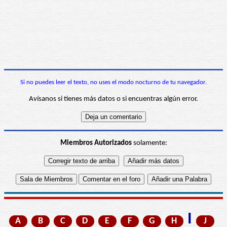
Si no puedes leer el texto, no uses el modo nocturno de tu navegador.
Avísanos si tienes más datos o si encuentras algún error.
Miembros Autorizados
solamente:
I
A
B
C
D
E
F
G
H
J