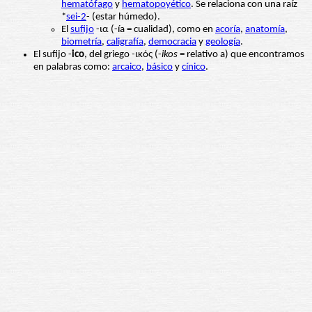
hematófago
y
hematopoyético
. Se relaciona con una raíz
*
sei-2
- (estar húmedo).
El
sufijo
-ια (-ía = cualidad), como en
acoría
,
anatomía
,
biometría
,
caligrafía
,
democracia
y
geología
.
El sufijo -
ico
, del griego
-
ικός (-
ikos
= relativo a) que encontramos
en palabras como:
arcaico
,
básico
y
cínico
.