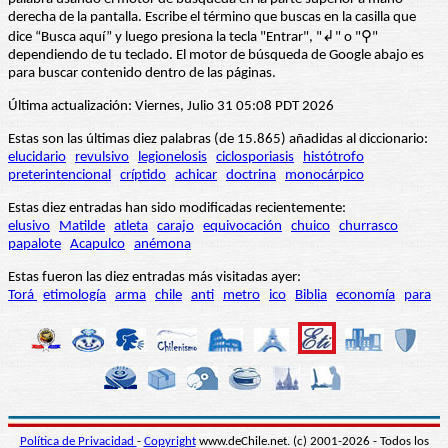
derecha de la pantalla. Escribe el término que buscas en la casilla que
dice “Busca aquí” y luego presiona la tecla "Entrar", "↲" o "⚲"
dependiendo de tu teclado. El motor de búsqueda de Google abajo es
para buscar contenido dentro de las páginas.
Última actualización: Viernes, Julio 31 05:08 PDT 2026
Estas son las últimas diez palabras (de 15.865) añadidas al diccionario:
elucidario
revulsivo
legionelosis
ciclosporiasis
histótrofo
preterintencional
críptido
achicar
doctrina
monocárpico
Estas diez entradas han sido modificadas recientemente:
elusivo
Matilde
atleta
carajo
equivocación
chuico
churrasco
papalote
Acapulco
anémona
Estas fueron las diez entradas más visitadas ayer:
Torá
etimología
arma
chile
anti
metro
ico
Biblia
economía
para
Política de Privacidad
-
Copyright
www.deChile.net. (c) 2001-2026 - Todos los