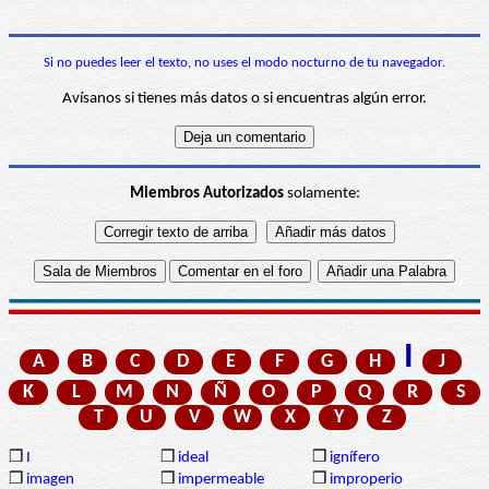
Si no puedes leer el texto, no uses el modo nocturno de tu navegador.
Avísanos si tienes más datos o si encuentras algún error.
Miembros Autorizados
solamente:
I
A
B
C
D
E
F
G
H
J
K
L
M
N
Ñ
O
P
Q
R
S
T
U
V
W
X
Y
Z
❒
I
❒
ideal
❒
ignífero
❒
imagen
❒
impermeable
❒
improperio