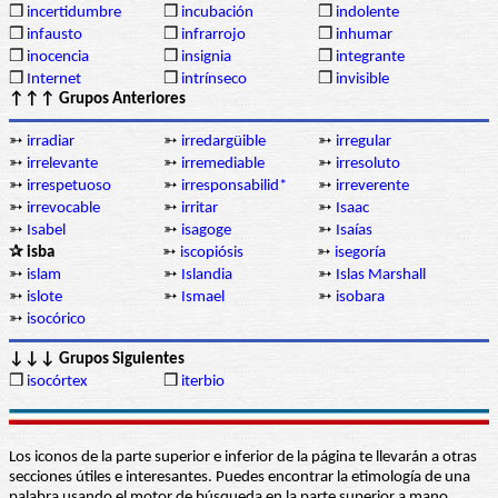
❒
incertidumbre
❒
incubación
❒
indolente
❒
infausto
❒
infrarrojo
❒
inhumar
❒
inocencia
❒
insignia
❒
integrante
❒
Internet
❒
intrínseco
❒
invisible
↑↑↑ Grupos Anteriores
➳
irradiar
➳
irredargüible
➳
irregular
➳
irrelevante
➳
irremediable
➳
irresoluto
➳
irrespetuoso
➳
irresponsabilid*
➳
irreverente
➳
irrevocable
➳
irritar
➳
Isaac
➳
Isabel
➳
isagoge
➳
Isaías
✰ isba
➳
iscopiósis
➳
isegoría
➳
islam
➳
Islandia
➳
Islas Marshall
➳
islote
➳
Ismael
➳
isobara
➳
isocórico
↓↓↓ Grupos Siguientes
❒
isocórtex
❒
iterbio
Los iconos de la parte superior e inferior de la página te llevarán a otras
secciones útiles e interesantes. Puedes encontrar la etimología de una
palabra usando el motor de búsqueda en la parte superior a mano