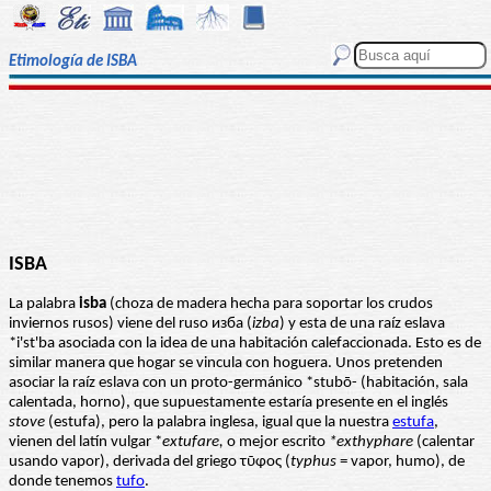
Etimología de ISBA
ISBA
La palabra
isba
(choza de madera hecha para soportar los crudos
inviernos rusos) viene del ruso изба (
izba
) y esta de una raíz eslava
*i'st'ba asociada con la idea de una habitación calefaccionada. Esto es de
similar manera que hogar se vincula con hoguera. Unos pretenden
asociar la raíz eslava con un proto-germánico *stubō- (habitación, sala
calentada, horno), que supuestamente estaría presente en el inglés
stove
(estufa), pero la palabra inglesa, igual que la nuestra
estufa
,
vienen del latín vulgar *
extufare,
o mejor escrito
*exthyphare
(calentar
usando vapor), derivada del griego τῦφος (
typhus
= vapor, humo), de
donde tenemos
tufo
.