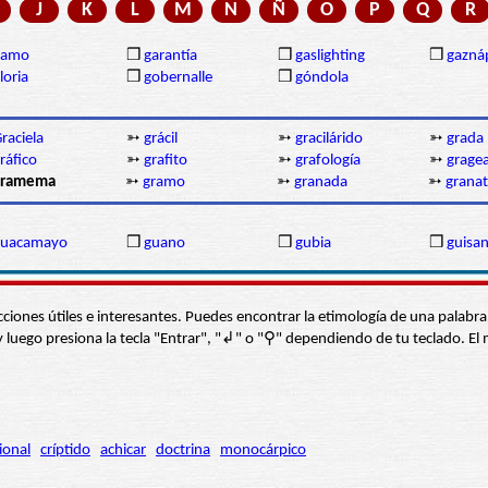
J
K
L
M
N
Ñ
O
P
Q
R
gamo
❒
garantía
❒
gaslighting
❒
gazná
loria
❒
gobernalle
❒
góndola
raciela
➳
grácil
➳
gracilárido
➳
grada
ráfico
➳
grafito
➳
grafología
➳
grage
gramema
➳
gramo
➳
granada
➳
grana
guacamayo
❒
guano
❒
gubia
❒
guisa
s secciones útiles e interesantes. Puedes encontrar la etimología de una pal
í” y luego presiona la tecla "Entrar", "↲" o "⚲" dependiendo de tu teclado.
ional
críptido
achicar
doctrina
monocárpico