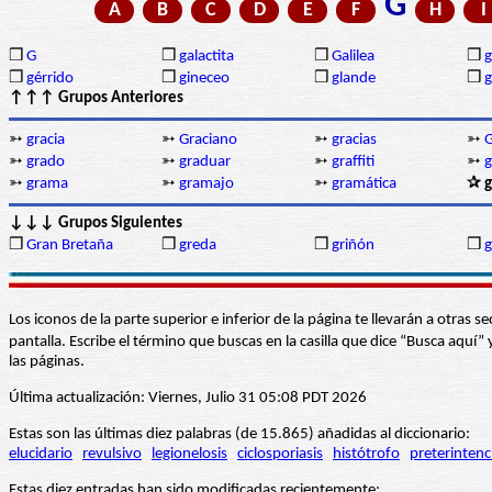
G
A
B
C
D
E
F
H
I
❒
G
❒
galactita
❒
Galilea
❒
❒
gérrido
❒
gineceo
❒
glande
❒
g
↑↑↑ Grupos Anteriores
➳
gracia
➳
Graciano
➳
gracias
➳
G
➳
grado
➳
graduar
➳
graffiti
➳
g
➳
grama
➳
gramajo
➳
gramática
✰ 
↓↓↓ Grupos Siguientes
❒
Gran Bretaña
❒
greda
❒
griñón
❒
Los iconos de la parte superior e inferior de la página te llevarán a otra
pantalla. Escribe el término que buscas en la casilla que dice “Busca aqu
las páginas.
Última actualización: Viernes, Julio 31 05:08 PDT 2026
Estas son las últimas diez palabras (de 15.865) añadidas al diccionario:
elucidario
revulsivo
legionelosis
ciclosporiasis
histótrofo
preterintenc
Estas diez entradas han sido modificadas recientemente: