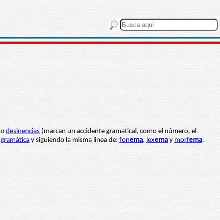
 o
desinencias
(marcan un accidente gramatical, como el número, el
e
gramática
y siguiendo la misma linea de:
fon
ema
,
lex
ema
y
morf
ema
.