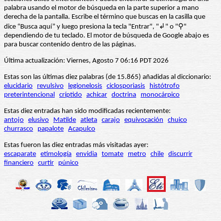
palabra usando el motor de búsqueda en la parte superior a mano
derecha de la pantalla. Escribe el término que buscas en la casilla que
dice “Busca aquí” y luego presiona la tecla "Entrar", "↲" o "⚲"
dependiendo de tu teclado. El motor de búsqueda de Google abajo es
para buscar contenido dentro de las páginas.
Última actualización: Viernes, Agosto 7 06:16 PDT 2026
Estas son las últimas diez palabras (de 15.865) añadidas al diccionario:
elucidario
revulsivo
legionelosis
ciclosporiasis
histótrofo
preterintencional
críptido
achicar
doctrina
monocárpico
Estas diez entradas han sido modificadas recientemente:
antojo
elusivo
Matilde
atleta
carajo
equivocación
chuico
churrasco
papalote
Acapulco
Estas fueron las diez entradas más visitadas ayer:
escaparate
etimología
envidia
tomate
metro
chile
discurrir
financiero
curtir
púnico