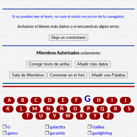
Si no puedes leer el texto, no uses el modo nocturno de tu navegador.
Avísanos si tienes más datos o si encuentras algún error.
Miembros Autorizados
solamente:
G
A
B
C
D
E
F
H
I
J
K
L
M
N
Ñ
O
P
Q
R
S
T
U
V
W
X
Y
Z
❒
G
❒
galactita
❒
Galilea
❒
gamo
❒
garantía
❒
gaslighting