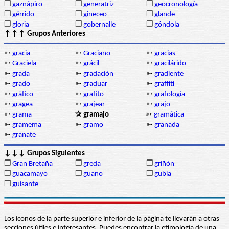
❒
gaznápiro
❒
generatriz
❒
geocronología
❒
gérrido
❒
gineceo
❒
glande
❒
gloria
❒
gobernalle
❒
góndola
↑↑↑ Grupos Anteriores
➳
gracia
➳
Graciano
➳
gracias
➳
Graciela
➳
grácil
➳
gracilárido
➳
grada
➳
gradación
➳
gradiente
➳
grado
➳
graduar
➳
graffiti
➳
gráfico
➳
grafito
➳
grafología
➳
gragea
➳
grajear
➳
grajo
➳
grama
✰ gramajo
➳
gramática
➳
gramema
➳
gramo
➳
granada
➳
granate
↓↓↓ Grupos Siguientes
❒
Gran Bretaña
❒
greda
❒
griñón
❒
guacamayo
❒
guano
❒
gubia
❒
guisante
Los iconos de la parte superior e inferior de la página te llevarán a otras
secciones útiles e interesantes. Puedes encontrar la etimología de una