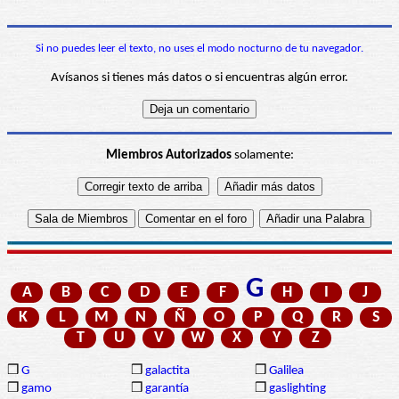
Si no puedes leer el texto, no uses el modo nocturno de tu navegador.
Avísanos si tienes más datos o si encuentras algún error.
Miembros Autorizados
solamente:
G
A
B
C
D
E
F
H
I
J
K
L
M
N
Ñ
O
P
Q
R
S
T
U
V
W
X
Y
Z
❒
G
❒
galactita
❒
Galilea
❒
gamo
❒
garantía
❒
gaslighting