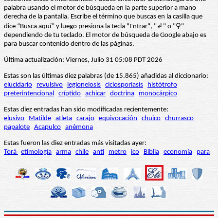
palabra usando el motor de búsqueda en la parte superior a mano
derecha de la pantalla. Escribe el término que buscas en la casilla que
dice “Busca aquí” y luego presiona la tecla "Entrar", "↲" o "⚲"
dependiendo de tu teclado. El motor de búsqueda de Google abajo es
para buscar contenido dentro de las páginas.
Última actualización: Viernes, Julio 31 05:08 PDT 2026
Estas son las últimas diez palabras (de 15.865) añadidas al diccionario:
elucidario
revulsivo
legionelosis
ciclosporiasis
histótrofo
preterintencional
críptido
achicar
doctrina
monocárpico
Estas diez entradas han sido modificadas recientemente:
elusivo
Matilde
atleta
carajo
equivocación
chuico
churrasco
papalote
Acapulco
anémona
Estas fueron las diez entradas más visitadas ayer:
Torá
etimología
arma
chile
anti
metro
ico
Biblia
economía
para