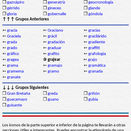
❒
gaznápiro
❒
generatriz
❒
geocronología
❒
gérrido
❒
gineceo
❒
glande
❒
gloria
❒
gobernalle
❒
góndola
↑↑↑ Grupos Anteriores
➳
gracia
➳
Graciano
➳
gracias
➳
Graciela
➳
grácil
➳
gracilárido
➳
grada
➳
gradación
➳
gradiente
➳
grado
➳
graduar
➳
graffiti
➳
gráfico
➳
grafito
➳
grafología
➳
gragea
✰ grajear
➳
grajo
➳
grama
➳
gramajo
➳
gramática
➳
gramema
➳
gramo
➳
granada
➳
granate
↓↓↓ Grupos Siguientes
❒
Gran Bretaña
❒
greda
❒
griñón
❒
guacamayo
❒
guano
❒
gubia
❒
guisante
Los iconos de la parte superior e inferior de la página te llevarán a otras
secciones útiles e interesantes. Puedes encontrar la etimología de una