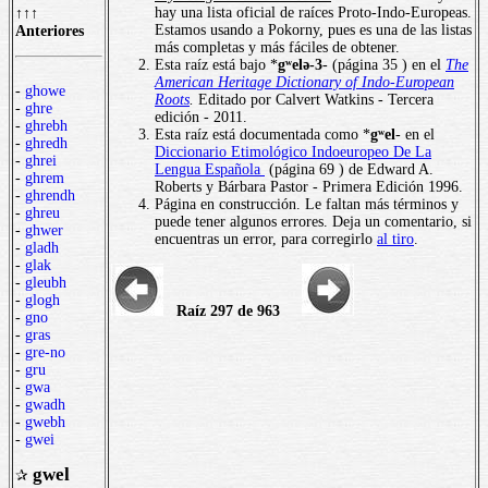
hay una lista oficial de raíces Proto-Indo-Europeas.
↑↑↑
Estamos usando a Pokorny, pues es una de las listas
Anteriores
más completas y más fáciles de obtener.
Esta raíz está bajo *
gʷelǝ-3
- (página 35 ) en el
The
American Heritage Dictionary of Indo-European
-
ghowe
Roots
.
Editado por Calvert Watkins - Tercera
-
ghre
edición - 2011.
-
ghrebh
Esta raíz está documentada como *
gʷel
- en el
-
ghredh
Diccionario Etimológico Indoeuropeo De La
-
ghrei
Lengua Española
(página 69 ) de Edward A.
-
ghrem
Roberts y Bárbara Pastor - Primera Edición 1996.
-
ghrendh
Página en construcción. Le faltan más términos y
-
ghreu
puede tener algunos errores. Deja un comentario, si
-
ghwer
encuentras un error, para corregirlo
al tiro
.
-
gladh
-
glak
-
gleubh
-
glogh
Raíz 297 de 963
-
gno
-
gras
-
gre-no
-
gru
-
gwa
-
gwadh
-
gwebh
-
gwei
gwel
✰