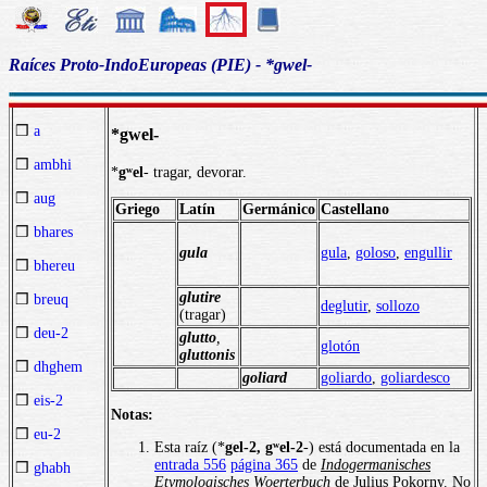
Raíces Proto-IndoEuropeas (PIE) - *gwel-
❒
a
*gwel-
❒
ambhi
*
gʷel
- tragar, devorar.
❒
aug
Griego
Latín
Germánico
Castellano
❒
bhares
gula
gula
,
goloso
,
engullir
❒
bhereu
glutire
❒
breuq
deglutir
,
sollozo
(tragar)
❒
deu-2
glutto
,
glotón
gluttonis
❒
dhghem
goliard
goliardo
,
goliardesco
❒
eis-2
Notas:
❒
eu-2
Esta raíz (*
gel-2, gʷel-2
-) está documentada en la
entrada 556
página 365
de
Indogermanisches
❒
ghabh
Etymologisches Woerterbuch
de Julius Pokorny. No