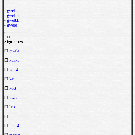
-
gwel-2
-
gwel-3
-
gwelbh
-
gwele
↓↓↓
Siguientes
❒
gwele
❒
kakka
❒
kel-4
❒
ket
❒
kost
❒
kwon
❒
leis
❒
ma
❒
mei-4