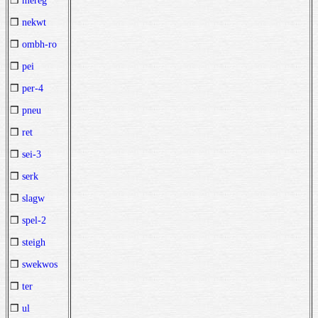
❒
mereg
❒
nekwt
❒
ombh-ro
❒
pei
❒
per-4
❒
pneu
❒
ret
❒
sei-3
❒
serk
❒
slagw
❒
spel-2
❒
steigh
❒
swekwos
❒
ter
❒
ul